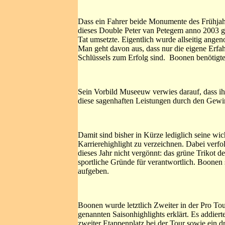
Dass ein Fahrer beide Monumente des Frühjahr
dieses Double Peter van Petegem anno 2003 gel
Tat umsetzte. Eigentlich wurde allseitig an
Man geht davon aus, dass nur die eigene Erfahr
Schlüssels zum Erfolg sind. Boonen benötigte
Sein Vorbild Museeuw verwies darauf, dass ihm
diese sagenhaften Leistungen durch den Gewin
Damit sind bisher in Kürze lediglich seine wich
Karrierehighlight zu verzeichnen. Dabei verfo
dieses Jahr nicht vergönnt: das grüne Trikot d
sportliche Gründe für verantwortlich. Boonen
aufgeben.
Boonen wurde letztlich Zweiter in der Pro Tour
genannten Saisonhighlights erklärt. Es addiert
zweiter Etappenplatz bei der Tour sowie ein d