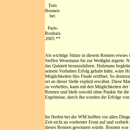
Tom
Boonen
bei
Paris-
Roubaix
2005 **
Als wichtige Stütze in diesem Rennen erwies 
Steffen Wesemann bis zur Weißglut ärgerte. N
das Quintett heranzufahren. Hulsmans beglei
seinem Vorhaben Erfolg gehabt hätte, wäre H
Möglichkeiten fürs Finale eröffnet. So demoral
sei an dieser Stelle explizit erwähnt. Diese M
zu verhelfen, kann mit den Möglichkeiten de
Rennen und bleib sowohl ohne Punkte für die 
Ergebnisse, durch ihn wurden die Erfolge von
Im Herbst bei der WM hofften vor allen Dingen
Zeit nicht an vorderster Front auf und verhielt 
dieses Rennen gewinnen würde. Boonen war so 