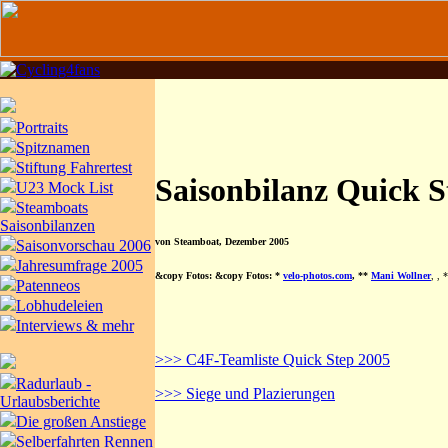
Portraits
Spitznamen
Stiftung Fahrertest
Saisonbilanz Quick S
U23 Mock List
Steamboats
Saisonbilanzen
von Steamboat, Dezember 2005
Saisonvorschau 2006
Jahresumfrage 2005
&copy Fotos: &copy Fotos: *
velo-photos.com
, **
Mani Wollner
,
, 
Patenneos
Lobhudeleien
Interviews & mehr
>>> C4F-Teamliste Quick Step 2005
Radurlaub -
>>> Siege und Plazierungen
Urlaubsberichte
Die großen Anstiege
Selberfahrten Rennen