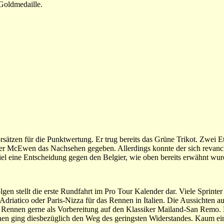
e Goldmedaille.
orsätzen für die Punktwertung. Er trug bereits das Grüne Trikot. Zwei Et
er McEwen das Nachsehen gegeben. Allerdings konnte der sich revanc
 fiel eine Entscheidung gegen den Belgier, wie oben bereits erwähnt wur
en stellt die erste Rundfahrt im Pro Tour Kalender dar. Viele Sprinter
Adriatico oder Paris-Nizza für das Rennen in Italien. Die Aussichten 
s Rennen gerne als Vorbereitung auf den Klassiker Mailand-San Remo. D
nen ging diesbezüglich den Weg des geringsten Widerstandes. Kaum eine