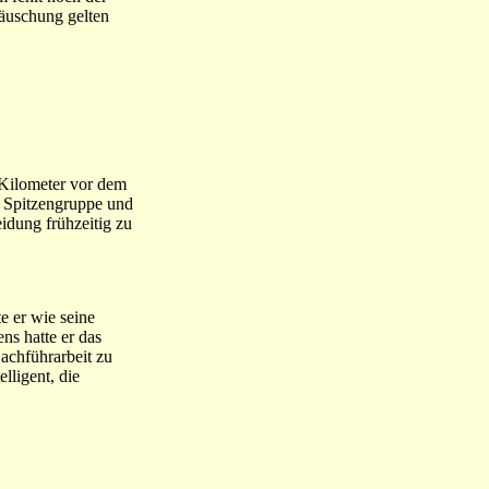
täuschung gelten
e Kilometer vor dem
r Spitzengruppe und
eidung frühzeitig zu
e er wie seine
ns hatte er das
achführarbeit zu
lligent, die