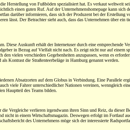
die Herstellung von Fußböden spezialisiert hat. Es verkaut weltweit se
sichtlich einen guten Ruf. Auf der Unternehmenshomepage kann sich der
tfan darüber informieren, dass sich der Produzent bei der Erstellung v
ren lässt. Der Betrachter sieht auch, dass das Unternehmen über ein ti
m. Diese Auskunft erhält der Internetuser durch eine entsprechende Ve
eber in Bezug auf Vielfalt nicht nach. Es zeigt nicht nur auf einem s
ich den vielen verschieden Gegebenheiten anzupassen, wenn es erforderli
nd als Kontrast die Straßenteerbeläge in Hamburg genannt werden.
edenen Absatzorten auf dem Globus in Verbindung. Eine Parallele ergib
 auch viele Fahrer unterschiedlicher Nationen vereinen, wenngleich ei
en Hauptteil des Teams bilden.
er die Vergleiche verlieren irgendwann ihren Sinn und Reiz, da dieser Be
und nicht in einem Wirtschaftsmagazin. Deswegen erfolgt im Fortlauf au
schaftsbericht des Unternehmens möge sich der interessierte Radsportfa