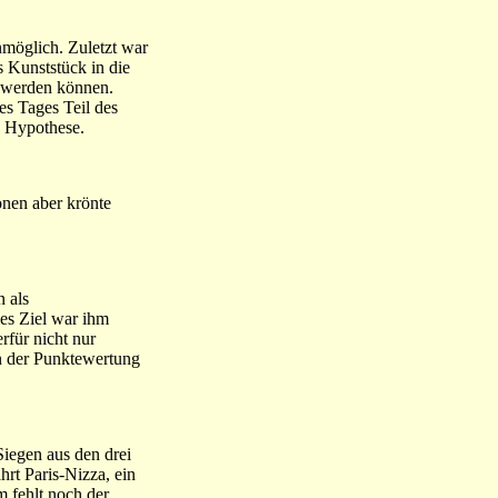
nmöglich. Zuletzt war
s Kunststück in die
n werden können.
es Tages Teil des
e Hypothese.
onen aber krönte
n als
mes Ziel war ihm
rfür nicht nur
in der Punktewertung
Siegen aus den drei
hrt Paris-Nizza, ein
m fehlt noch der