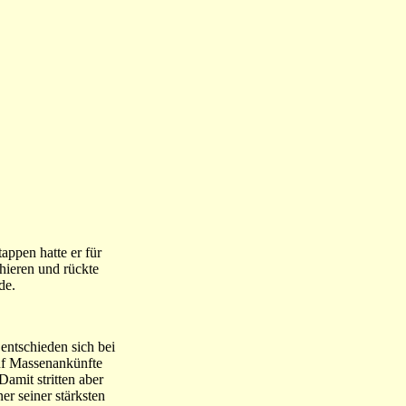
appen hatte er für
hieren und rückte
de.
 entschieden sich bei
auf Massenankünfte
amit stritten aber
r seiner stärksten