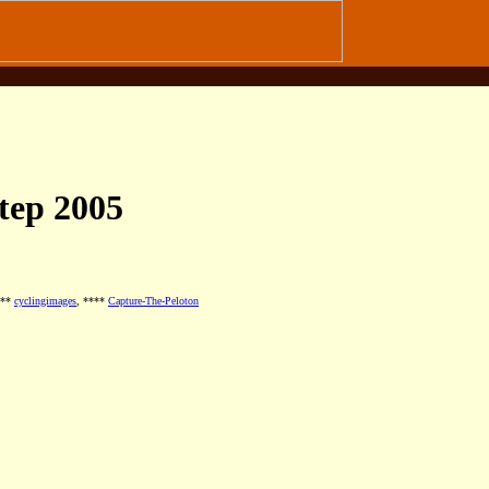
tep 2005
***
cyclingimages
, ****
Capture-The-Peloton