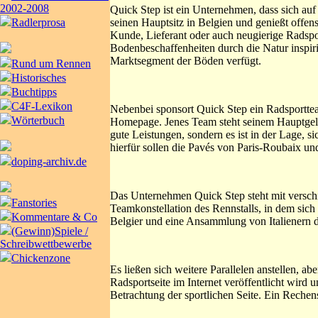
2002-2008
Quick Step ist ein Unternehmen, dass sich auf 
seinen Hauptsitz in Belgien und genießt offen
Radlerprosa
Kunde, Lieferant oder auch neugierige Radspor
Bodenbeschaffenheiten durch die Natur inspirie
Marktsegment der Böden verfügt.
Rund um Rennen
Historisches
Buchtipps
C4F-Lexikon
Nebenbei sponsort Quick Step ein Radsporttea
Wörterbuch
Homepage. Jenes Team steht seinem Hauptgeldg
gute Leistungen, sondern es ist in der Lage, s
hierfür sollen die Pavés von Paris-Roubaix u
doping-archiv.de
Das Unternehmen Quick Step steht mit verschi
Fanstories
Teamkonstellation des Rennstalls, in dem sich
Kommentare & Co
Belgier und eine Ansammlung von Italienern d
(Gewinn)Spiele /
Schreibwettbewerbe
Chickenzone
Es ließen sich weitere Parallelen anstellen, ab
Radsportseite im Internet veröffentlicht wird 
Betrachtung der sportlichen Seite. Ein Rechen