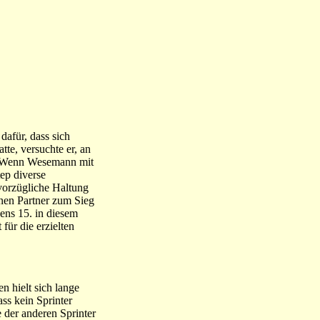
afür, dass sich
te, versuchte er, an
n. Wenn Wesemann mit
ep diverse
 vorzügliche Haltung
enen Partner zum Sieg
ens 15. in diesem
ür die erzielten
n hielt sich lange
ass kein Sprinter
 der anderen Sprinter