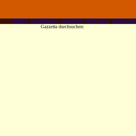
HOME
|
LESERPOST
|
SITEMAP
|
KONTAKT
|
ÜBER C4F
Gazzetta durchsuchen: