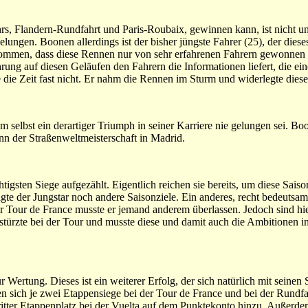
s, Flandern-Rundfahrt und Paris-Roubaix, gewinnen kann, ist nicht u
ungen. Boonen allerdings ist der bisher jüngste Fahrer (25), der diese
genommen, dass diese Rennen nur von sehr erfahrenen Fahrern gewonne
ung auf diesen Geläufen den Fahrern die Informationen liefert, die ein
 die Zeit fast nicht. Er nahm die Rennen im Sturm und widerlegte dies
 selbst ein derartiger Triumph in seiner Karriere nie gelungen sei. Bo
n der Straßenweltmeisterschaft in Madrid.
tigsten Siege aufgezählt. Eigentlich reichen sie bereits, um diese Saiso
lgte der Jungstar noch andere Saisonziele. Ein anderes, recht bedeutsa
er Tour de France musste er jemand anderem überlassen. Jedoch sind hie
 stürzte bei der Tour und musste diese und damit auch die Ambitionen 
 Wertung. Dieses ist ein weiterer Erfolg, der sich natürlich mit seinen 
en sich je zwei Etappensiege bei der Tour de France und bei der Rundfa
ritter Etappenplatz bei der Vuelta auf dem Punktekonto hinzu. Außerde