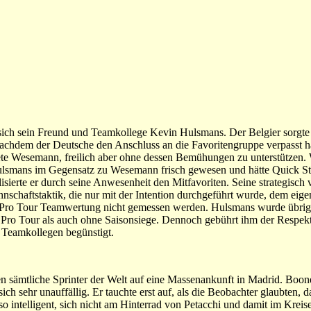
sich sein Freund und Teamkollege Kevin Hulsmans. Der Belgier sorgte d
achdem der Deutsche den Anschluss an die Favoritengruppe verpasst hat
tete Wesemann, freilich aber ohne dessen Bemühungen zu unterstütze
ulsmans im Gegensatz zu Wesemann frisch gewesen und hätte Quick St
isierte er durch seine Anwesenheit den Mitfavoriten. Seine strategisch
annschaftstaktik, die nur mit der Intention durchgeführt wurde, dem eig
r Pro Tour Teamwertung nicht gemessen werden. Hulsmans wurde übrig
Pro Tour als auch ohne Saisonsiege. Dennoch gebührt ihm der Respekt f
 Teamkollegen begünstigt.
 sämtliche Sprinter der Welt auf eine Massenankunft in Madrid. Boone
sich sehr unauffällig. Er tauchte erst auf, als die Beobachter glaubten, d
intelligent, sich nicht am Hinterrad von Petacchi und damit im Kreise