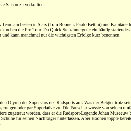
kste Saison zu verkraften.
es Team am besten in Stars (Tom Boonen, Paolo Bettini) und Kapitäne f
ick neben die Pro Tour. Da Quick Step-Innergetic ein häufig startendes
lich und kann manchmal nur die wichtigsten Erfolge kurz benennen.
den Olymp der Superstars des Radsports auf. Was der Belgier trotz sei
eigerungen oder gar Superlative zu. Die Fanschar wusste von seinen um
rriere zugetraut worden, dass er die Radsport-Legende Johan Museeuw 
e Schuhe für seinen Nachfolger hinterlassen. Aber Boonen toppte bereit
.