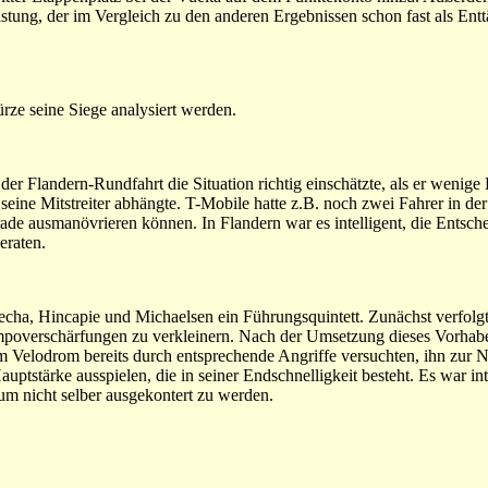
stung, der im Vergleich zu den anderen Ergebnissen schon fast als Ent
rze seine Siege analysiert werden.
er Flandern-Rundfahrt die Situation richtig einschätzte, als er wenig
seine Mitstreiter abhängte. T-Mobile hatte z.B. noch zwei Fahrer in de
rade ausmanövrieren können. In Flandern war es intelligent, die Entsch
eraten.
lecha, Hincapie und Michaelsen ein Führungsquintett. Zunächst verfolgt
mpoverschärfungen zu verkleinern. Nach der Umsetzung dieses Vorhabe
m Velodrom bereits durch entsprechende Angriffe versuchten, ihn zur N
ptstärke ausspielen, die in seiner Endschnelligkeit besteht. Es war inte
um nicht selber ausgekontert zu werden.