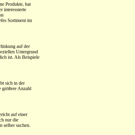
ine Produkte, hat
 interessierte
on
efes Sortiment im
rlinkung auf der
peziellen Untergrund
ch ist. Als Beispiele
t sich in der
ne größere Anzahl
richt auf einer
ch nur die
n selber suchen.