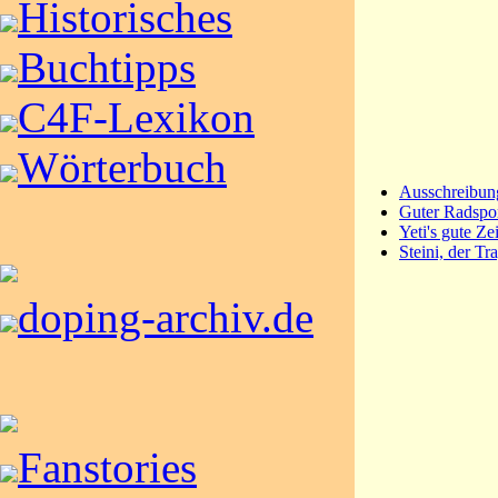
Historisches
Buchtipps
C4F-Lexikon
Wörterbuch
Ausschreibun
Guter Radspor
Yeti's gute Ze
Steini, der Tr
doping-archiv.de
Fanstories