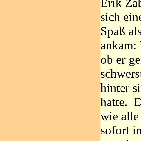
Erik Za
sich ein
Spaß al
ankam: E
ob er ge
schwers
hinter s
hatte. 
wie alle
sofort 