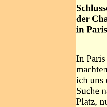
Schluss
der Ch
in Pari
In Pari
machten
ich uns 
Suche n
Platz, n