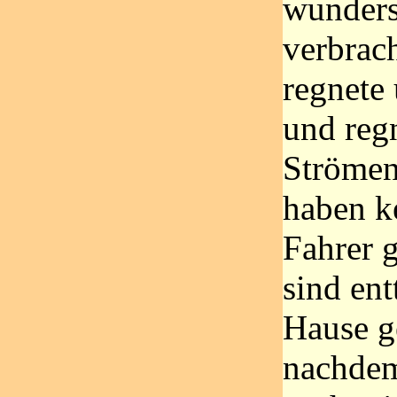
wunder
verbrach
regnete
und reg
Strömen
haben k
Fahrer 
sind ent
Hause g
nachdem