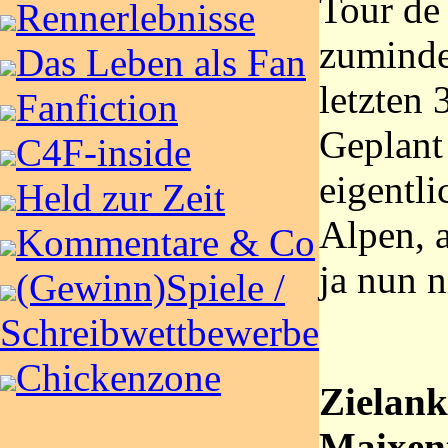
Tour de
Rennerlebnisse
zuminde
Das Leben als Fan
letzten
Fanfiction
Geplant
C4F-inside
eigentli
Held zur Zeit
Alpen, 
Kommentare & Co
ja nun n
(Gewinn)Spiele /
Schreibwettbewerbe
Chickenzone
Zielank
Maixen