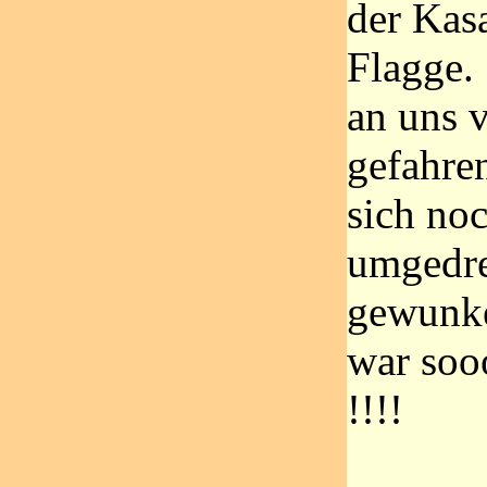
der Kas
Flagge. 
an uns 
gefahren
sich no
umgedre
gewunke
war soo
!!!!