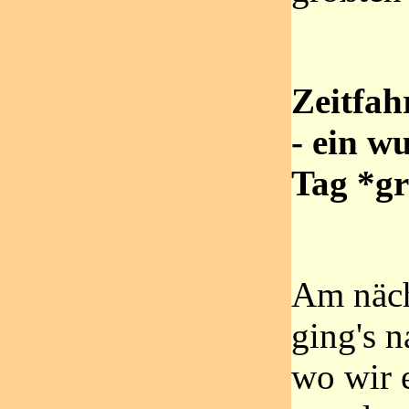
Zeitfah
- ein w
Tag *g
Am näch
ging's n
wo wir 