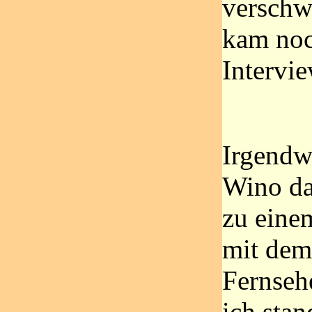
verschw
kam no
Intervie
Irgend
Wino da
zu eine
mit dem
Fernseh
ich sta