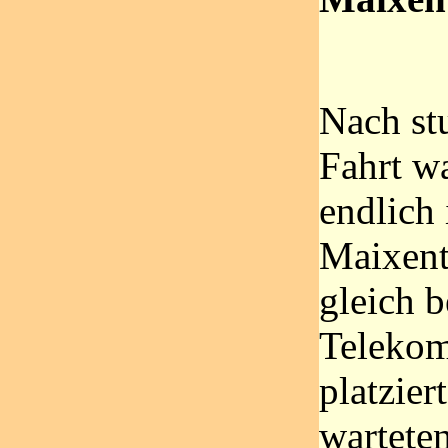
Nach st
Fahrt w
endlich 
Maixent
gleich 
Teleko
platzier
wartete