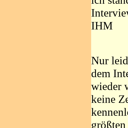
Intervi
IHM
Nur leid
dem Int
wieder 
keine Z
kennenl
größten