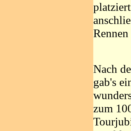
platzier
anschli
Rennen 
Nach d
gab's ei
wunders
zum 100
Tourjub