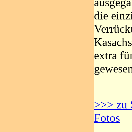
ausgega
die einz
Verrückt
Kasachs
extra f
gewese
>>> zu 
Fotos