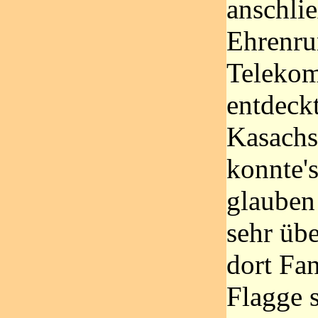
anschli
Ehrenru
Telekom
entdeck
Kasachs
konnte's
glauben
sehr übe
dort Fan
Flagge 