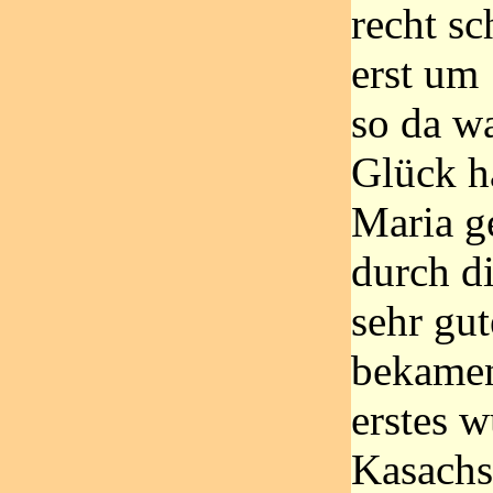
recht sc
erst um
so da w
Glück h
Maria g
durch di
sehr gut
bekamen
erstes 
Kasachs