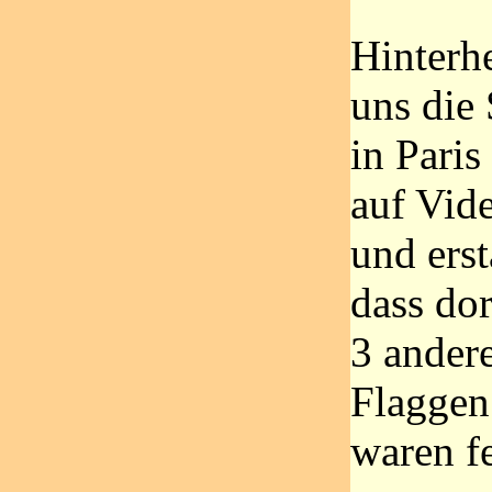
Hinterh
uns die
in Paris
auf Vid
und ers
dass dor
3 ander
Flaggen
waren f