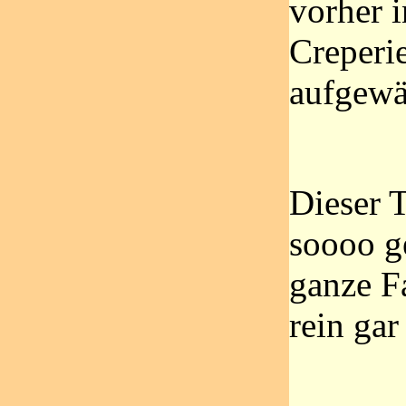
vorher i
Creperi
aufgewä
Dieser T
soooo g
ganze F
rein ga