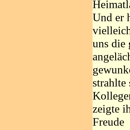
Heimatl
Und er h
vielleic
uns die 
angeläc
gewunk
strahlte
Kollege
zeigte i
Freude 