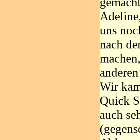
gemacht
Adeline,
uns noc
nach de
machen,
anderen
Wir kam
Quick St
auch seh
(gegense