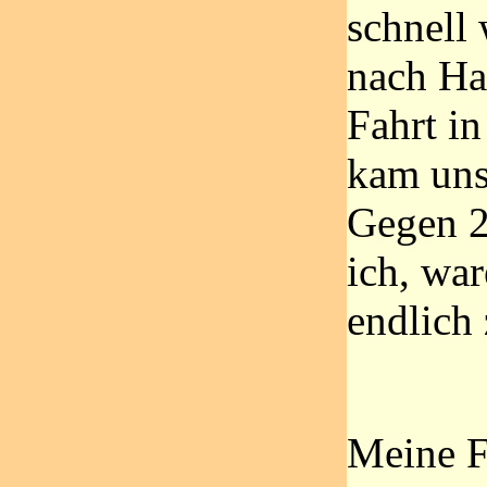
schnell
nach Ha
Fahrt i
kam uns
Gegen 2
ich, wa
endlich
Meine 