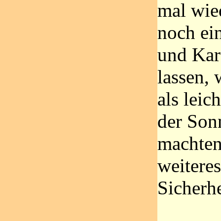
mal wie
noch ei
und Kar
lassen, 
als leic
der Son
machten
weiteres
Sicherhe