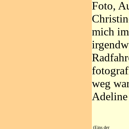
Foto, A
Christi
mich im
irgendw
Radfahr
fotograf
weg wa
Adeline
(Eins der