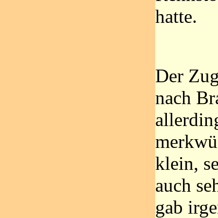
hatte.
Der Zug
nach Br
allerdin
merkwür
klein, s
auch se
gab irg