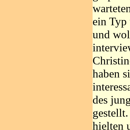
warteten
ein Typ
und wol
intervi
Christi
haben s
interes
des jun
gestellt
hielten 