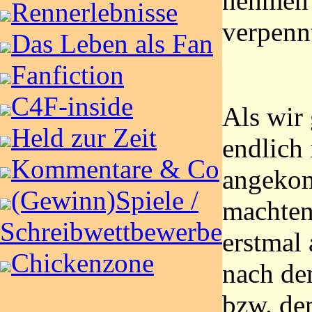
nehmen 
Rennerlebnisse
verpenn
Das Leben als Fan
Fanfiction
C4F-inside
Als wir
Held zur Zeit
endlich
Kommentare & Co
angeko
(Gewinn)Spiele /
machten
Schreibwettbewerbe
erstmal 
Chickenzone
nach de
bzw. de