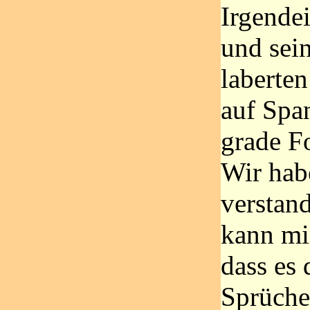
Irgende
und sei
laberten
auf Span
grade F
Wir hab
verstand
kann mi
dass es 
Sprüche