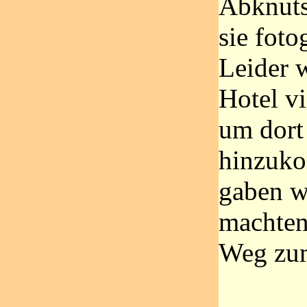
Abknuts
sie foto
Leider 
Hotel vi
um dort
hinzuk
gaben w
machten
Weg zu