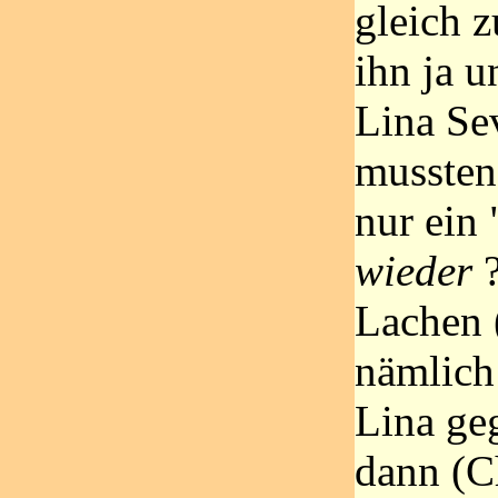
gleich z
ihn ja 
Lina Se
mussten
nur ein 
wieder
Lachen 
nämlich 
Lina geg
dann (C