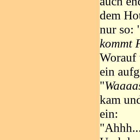
auch en
dem Hot
nur so: 
kommt F
Worauf 
ein aufg
"
Waaaas
kam und
ein:
"Ahhh..