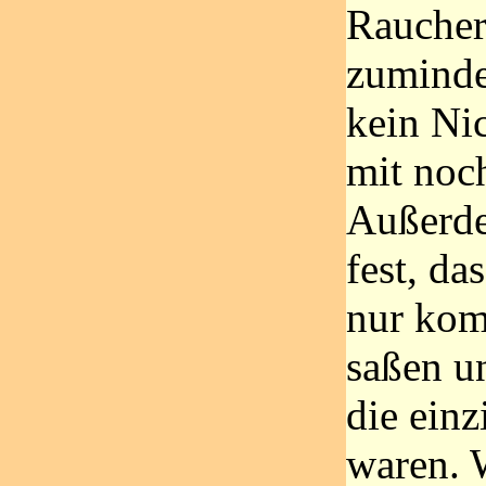
Raucher
zuminde
kein Nic
mit noch
Außerde
fest, da
nur kom
saßen u
die ein
waren. 