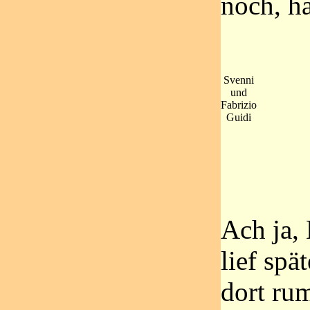
noch, h
Svenni
und
Fabrizio
Guidi
Ach ja,
lief spä
dort rum