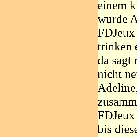
einem k
wurde A
FDJeux
trinken
da sagt 
nicht ne
Adeline,
zusamm
FDJeux 
bis dies