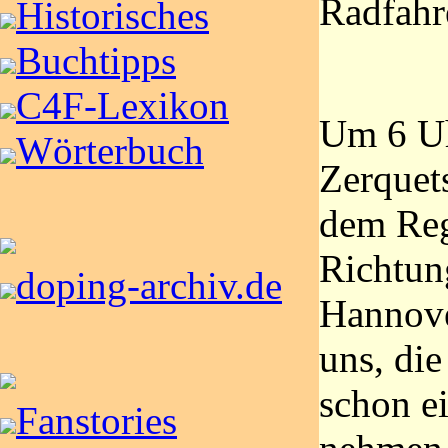
Radfahr
Historisches
Buchtipps
C4F-Lexikon
Um 6 Uh
Wörterbuch
Zerquets
dem Reg
Richtun
doping-archiv.de
Hannover
uns, die
schon e
Fanstories