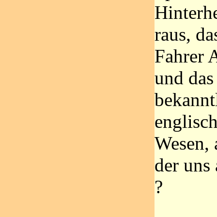
Hinterhe
raus, da
Fahrer 
und das 
bekannt
englisc
Wesen, 
der uns
?