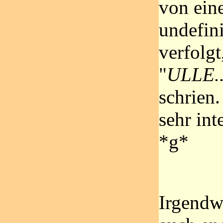
von ein
undefin
verfolgt
"
ULLE.
schrien
sehr int
*g*
Irgend