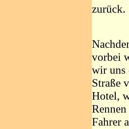
zurück.
Nachde
vorbei w
wir uns 
Straße 
Hotel, 
Rennen 
Fahrer 