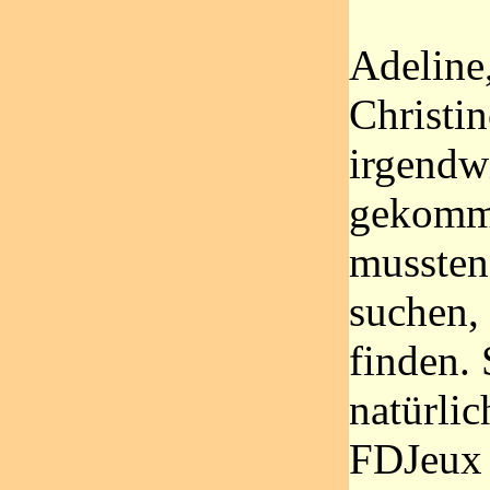
Adeline
Christi
irgendw
gekomm
mussten
suchen,
finden. 
natürlic
FDJeux