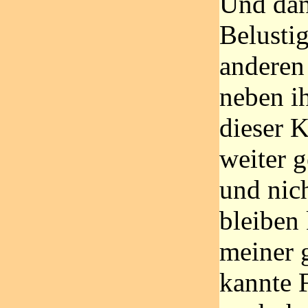
Und dann
Belusti
anderen
neben i
dieser K
weiter 
und nic
bleiben
meiner 
kannte 