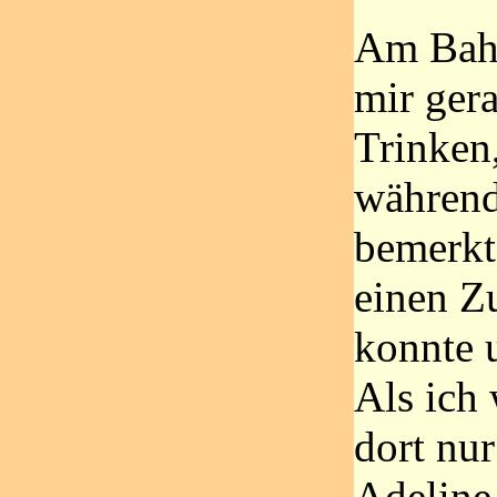
Am Bahn
mir ger
Trinken
während
bemerkte
einen Z
konnte 
Als ich
dort nur
Adeline,