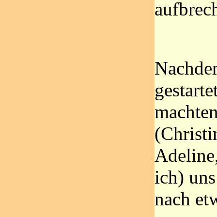
aufbrec
Nachdem
gestarte
machten
(Christi
Adeline
ich) uns
nach et