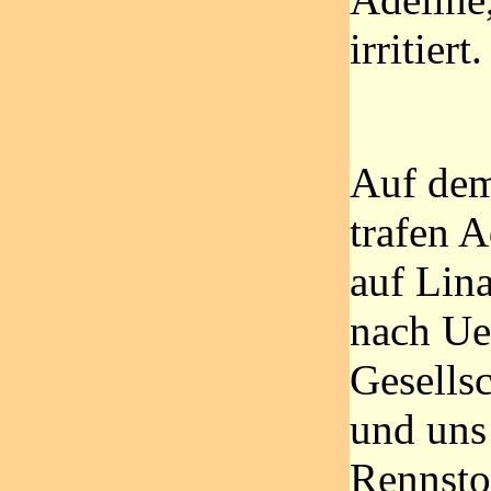
irritiert.
Auf dem
trafen A
auf Lina
nach Ue
Gesells
und uns 
Rennsto