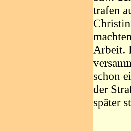
trafen a
Christi
machten
Arbeit. 
versamm
schon ei
der Stra
später s