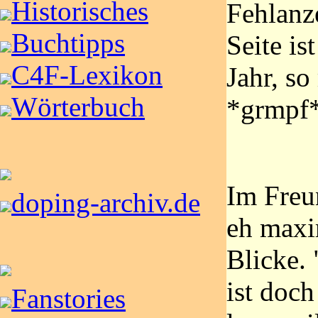
Historisches
Fehlanze
Buchtipps
Seite is
C4F-Lexikon
Jahr, s
Wörterbuch
*grmpf
Im Freun
doping-archiv.de
eh maxi
Blicke.
ist doch
Fanstories