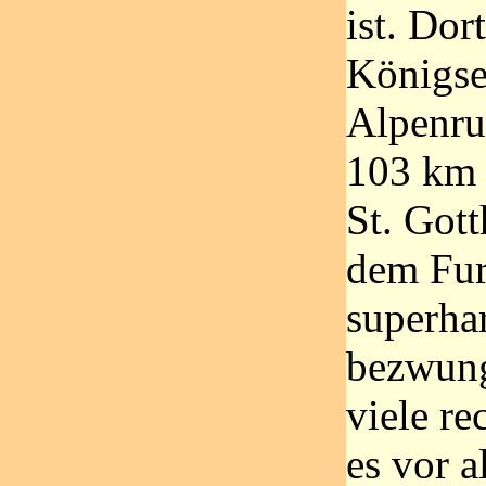
ist. Dor
Königse
Alpenrun
103 km 
St. Got
dem Fur
superha
bezwun
viele re
es vor a