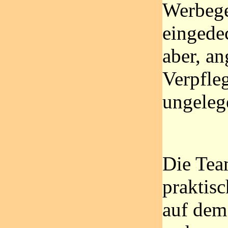
Werbeg
eingede
aber, an
Verpfle
ungeleg
Die Tea
praktisc
auf dem