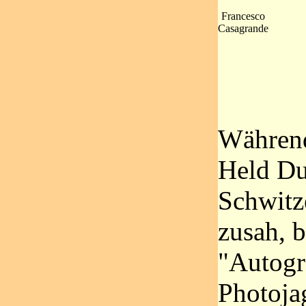
Francesco
Casagrande
Während
Held Du
Schwitz
zusah, 
"Autog
Photoja