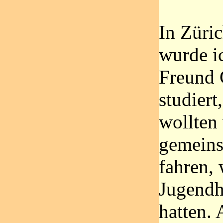
In Züri
wurde i
Freund G
studiert
wollten
gemeins
fahren, 
Jugendh
hatten.