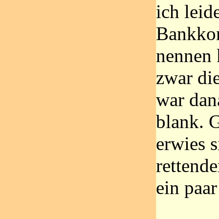
ich leid
Bankkon
nennen 
zwar di
war dan
blank. 
erwies s
rettende
ein paar