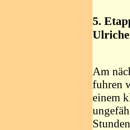
5. Etap
Ulriche
Am näc
fuhren 
einem k
ungefäh
Stunden