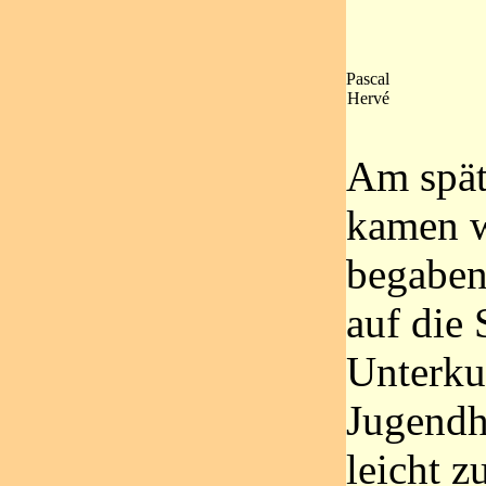
Pascal
Hervé
Am spät
kamen w
begaben
auf die
Unterku
Jugendh
leicht z