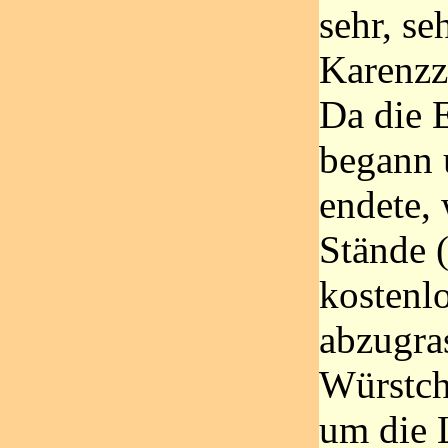
sehr, se
Karenzz
Da die 
begann 
endete,
Stände 
kostenl
abzugra
Würstch
um die 