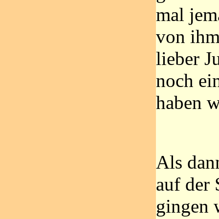
mal jem
von ihm
lieber J
noch ei
haben w
Als dan
auf der 
gingen 