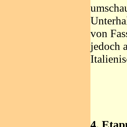
umschau
Unterha
von Fass
jedoch 
Italieni
4. Etap