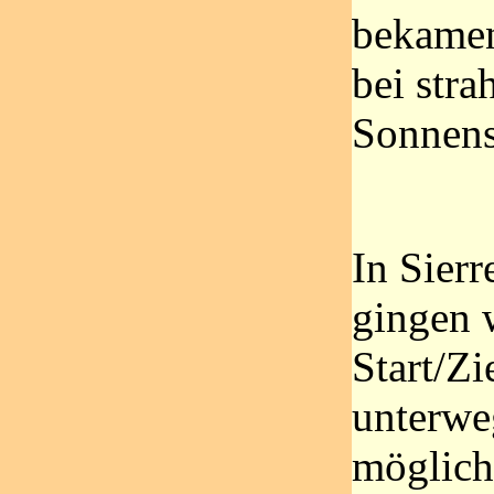
bekamen
bei str
Sonnens
In Sier
gingen 
Start/Zi
unterwe
möglic