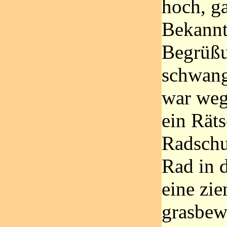
hoch, g
Bekannt
Begrüß
schwang
war weg.
ein Räts
Radschu
Rad in 
eine zie
grasbew