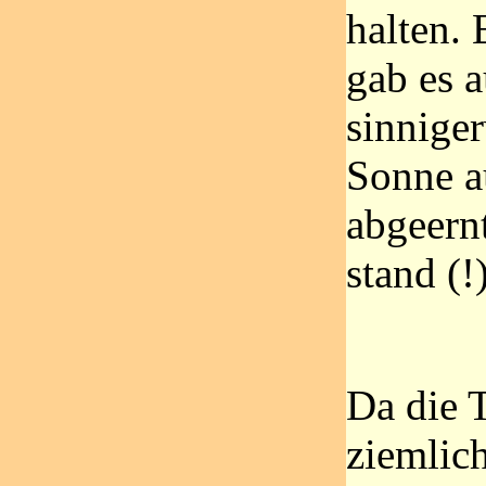
halten.
gab es a
sinnige
Sonne a
abgeern
stand (!)
Da die 
ziemlich