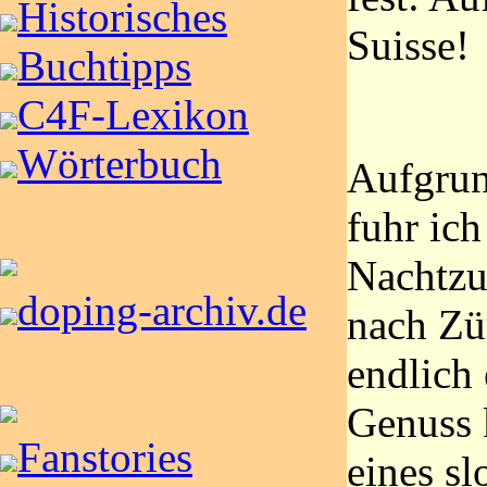
Historisches
Suisse!
Buchtipps
C4F-Lexikon
Wörterbuch
Aufgru
fuhr ic
Nachtzu
doping-archiv.de
nach Zü
endlich
Genuss 
Fanstories
eines s