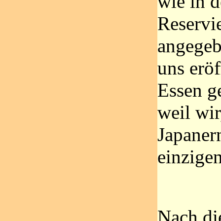
wie in d
Reservi
angegeb
uns eröf
Essen g
weil wir
Japaner
einzige
Nach di