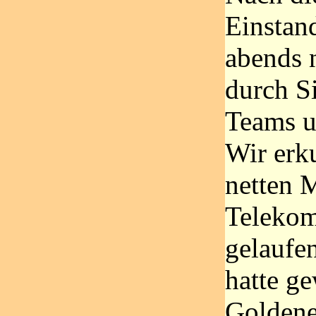
Einstand
abends 
durch Si
Teams u
Wir erk
netten 
Telekom
gelaufe
hatte g
Golden