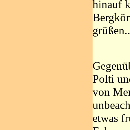
hinauf 
Bergköni
grüßen...
Gegenüb
Polti un
von Mer
unbeach
etwas fr