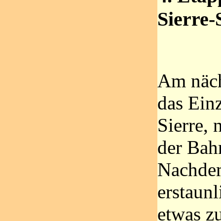
Sierre-
Am näc
das Einz
Sierre,
der Bah
Nachde
erstaun
etwas z