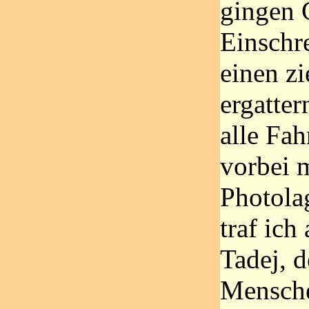
gingen 
Einschr
einen zi
ergatter
alle Fah
vorbei m
Photola
traf ich
Tadej, d
Mensch