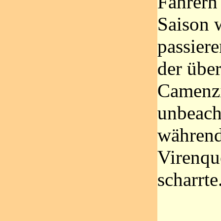
Fahrern 
Saison 
passiere
der übe
Camenzi
unbeach
während 
Virenqu
scharrte.