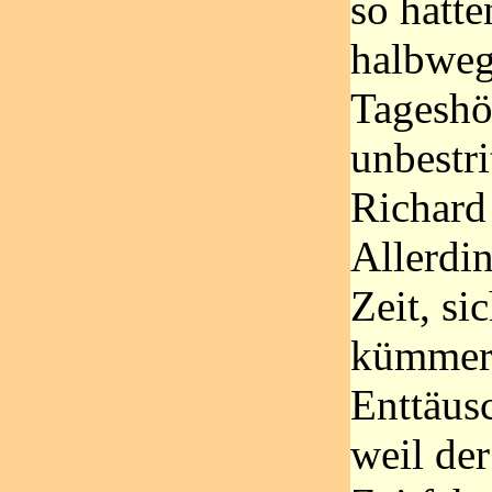
so hatt
halbweg
Tageshö
unbestri
Richard
Allerdi
Zeit, si
kümmern
Enttäus
weil der