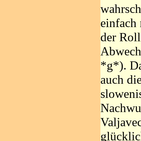
wahrsch
einfach
der Roll
Abwechs
*g*). D
auch di
sloweni
Nachwuc
Valjavec
glücklic