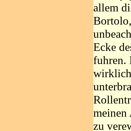
allem d
Bortolo,
unbeacht
Ecke de
fuhren.
wirklich
unterbra
Rollentr
meinen
zu vere