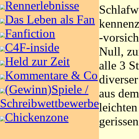
Rennerlebnisse
Schlafw
Das Leben als Fan
kennenz
Fanfiction
-vorsich
C4F-inside
Null, z
Held zur Zeit
alle 3 
Kommentare & Co
diverse
(Gewinn)Spiele /
aus dem
Schreibwettbewerbe
leichte
Chickenzone
gerissen