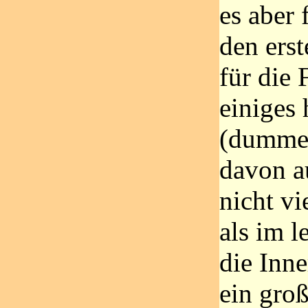
es aber
den erst
für die 
einiges 
(dummer
davon au
nicht vi
als im l
die Inn
ein groß