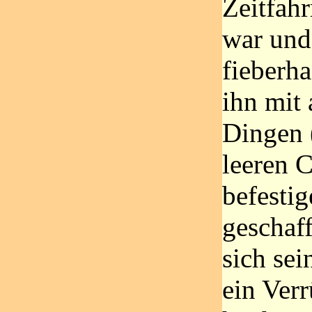
Zeitfah
war und
fieberha
ihn mit
Dingen (
leeren 
befestig
geschaff
sich sei
ein Ver