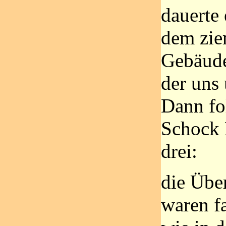
dauerte 
dem zie
Gebäude
der uns
Dann fo
Schock
drei:
die Übe
waren f