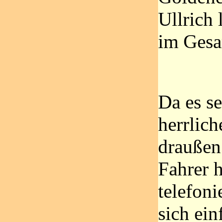
Ullrich 
im Gesa
Da es s
herrlich
draußen
Fahrer 
telefoni
sich ein