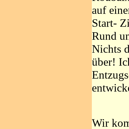
auf ein
Start- 
Rund u
Nichts 
über! Ic
Entzugs
entwick
Wir kom