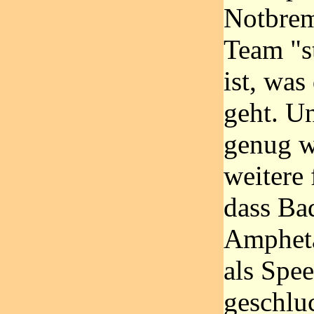
Notbrem
Team "st
ist, was
geht. Un
genug w
weitere 
dass Ba
Ampheta
als Spe
geschluc