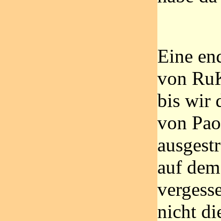
Eine en
von RuK
bis wir 
von Pao
ausgest
auf dem
vergess
nicht di