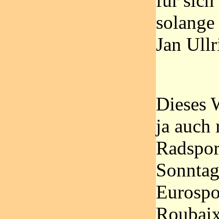
für sich
solange
Jan Ullr
Dieses 
ja auch 
Radspor
Sonntag
Eurospo
Roubaix