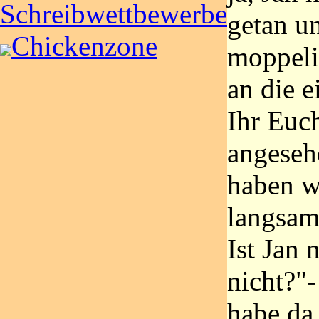
Schreibwettbewerbe
getan u
Chickenzone
moppelig
an die 
Ihr Euc
angesehe
haben w
langsam
Ist Jan 
nicht?"-
habe da