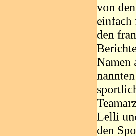
von den
einfach
den fra
Berichte
Namen a
nannten
sportlic
Teamarz
Lelli un
den Spo