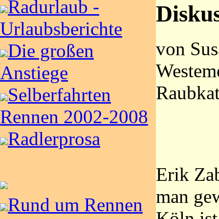
Radurlaub -
Disku
Urlaubsberichte
von Sus
Die großen
Westeme
Anstiege
Raubkat
Selberfahrten
Rennen 2002-2008
Radlerprosa
Erik Za
man gew
Rund um Rennen
Köln ist