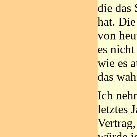
die das
hat. Die
von heu
es nicht
wie es a
das wahr
Ich nehm
letztes 
Vertrag,
würde i