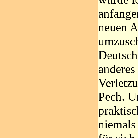
anfange
neuen A
umzusch
Deutsch
anderes
Verletz
Pech. U
praktis
niemals