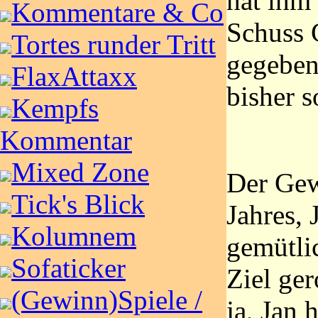
hat ihm
Kommentare & Co
Schuss 
Tortes runder Tritt
gegeben,
FlaxAttaxx
bisher s
Kempfs
Kommentar
Mixed Zone
Der Gew
Tick's Blick
Jahres, 
Kolumnem
gemütli
Sofaticker
Ziel ge
(Gewinn)Spiele /
ja, Jan 