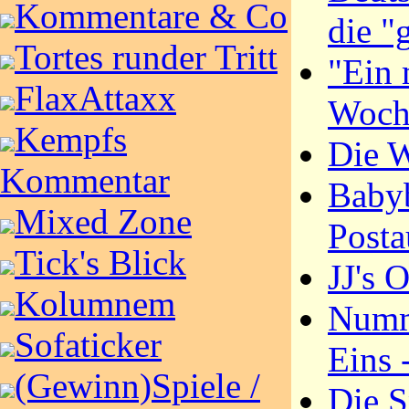
Kommentare & Co
die "
Tortes runder Tritt
"Ein 
FlaxAttaxx
Woch
Kempfs
Die 
Kommentar
Baby
Mixed Zone
Posta
Tick's Blick
JJ's 
Kolumnem
Numm
Sofaticker
Eins 
(Gewinn)Spiele /
Die S