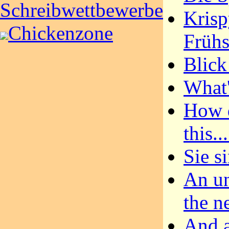
Schreibwettbewerbe
Krisp
Chickenzone
Frühs
Blick
What's
How d
this...
Sie si
An un
the n
And a