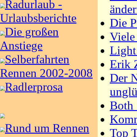
Radurlaub -
ändern
Urlaubsberichte
Die P
Die großen
Viele
Anstiege
Light
Selberfahrten
Erik 
Rennen 2002-2008
Der N
Radlerprosa
unglü
Both
Komm
Rund um Rennen
Top T