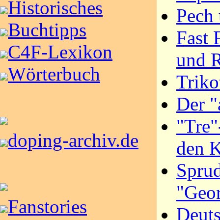
Historisches
Pech
Buchtipps
Fast 
C4F-Lexikon
und 
Wörterbuch
Triko
Der "
"Tre"
doping-archiv.de
den K
Spru
"Geor
Fanstories
Deuts