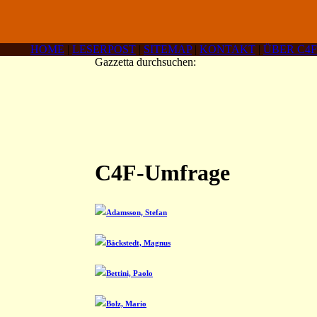
HOME
|
LESERPOST
|
SITEMAP
|
KONTAKT
|
ÜBER C4F
Gazzetta durchsuchen:
C4F-Umfrage
Adamsson, Stefan
Bäckstedt, Magnus
Bettini, Paolo
Bolz, Mario