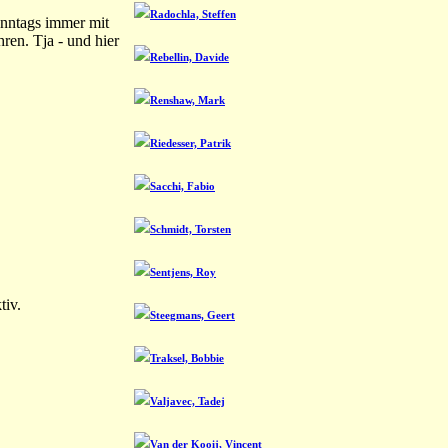
Radochla, Steffen
onntags immer mit
ren. Tja - und hier
Rebellin, Davide
Renshaw, Mark
Riedesser, Patrik
Sacchi, Fabio
Schmidt, Torsten
Sentjens, Roy
tiv.
Steegmans, Geert
Traksel, Bobbie
Valjavec, Tadej
Van der Kooij, Vincent