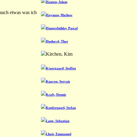
Hansen, Adam
 auch etwas was ich
Hayman, Mathew
Hungerbühler, Pascal
Hushovd, Thor
Kirchen, Kim
Kjaergaard, Steffen
Knaven, Servais
Kraft, Dennis
Kupfernagel, Stefan
Lang, Sebastian
Lhoir, Emmanuel