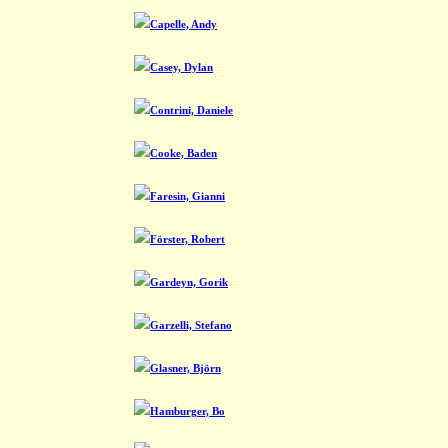
Capelle, Andy
Casey, Dylan
Contrini, Daniele
Cooke, Baden
Faresin, Gianni
Förster, Robert
Gardeyn, Gorik
Garzelli, Stefano
Glasner, Björn
Hamburger, Bo