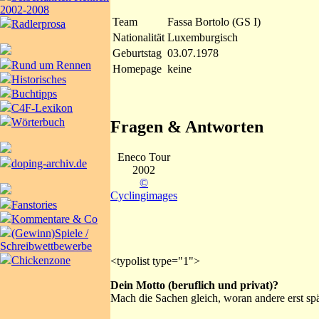
2002-2008
Team
Fassa Bortolo (GS I)
Radlerprosa
Nationalität
Luxemburgisch
Geburtstag
03.07.1978
Rund um Rennen
Homepage
keine
Historisches
Buchtipps
C4F-Lexikon
Wörterbuch
Fragen & Antworten
Eneco Tour
doping-archiv.de
2002
©
Cyclingimages
Fanstories
Kommentare & Co
(Gewinn)Spiele /
Schreibwettbewerbe
Chickenzone
<typolist type="1">
Dein Motto (beruflich und privat)?
Mach die Sachen gleich, woran andere erst sp