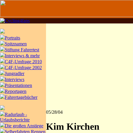
Portraits
Spitznamen
Stiftung Fahrertest
Interviews & mehr
C4F-Umfrage 2010
C4F-Umfrage 2002
Jungradler
Interviews
Präsentationen
Reportagen
Fahrertagebücher
05/28/04
Radurlaub -
Urlaubsberichte
Kim Kirchen
Die großen Anstiege
Selberfahrten Rennen