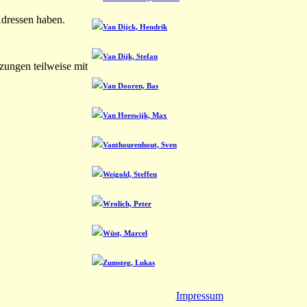
Adressen haben.
Van Dijck, Hendrik
Van Dijk, Stefan
zungen teilweise mit
Van Dooren, Bas
Van Heeswijk, Max
Vanthourenhout, Sven
Weigold, Steffen
Wrolich, Peter
Wüst, Marcel
Zumsteg, Lukas
Impressum