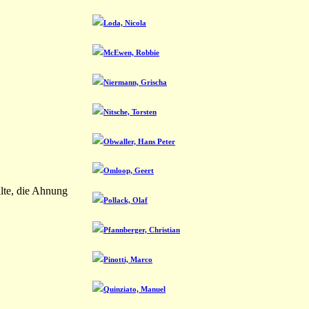
Loda, Nicola
McEwen, Robbie
Niermann, Grischa
Nitsche, Torsten
Obwaller, Hans Peter
Omloop, Geert
lte, die Ahnung
Pollack, Olaf
Pfannberger, Christian
Pinotti, Marco
Quinziato, Manuel