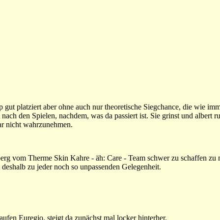
gut platziert aber ohne auch nur theoretische Siegchance, die wie imm
t nach den Spielen, nachdem, was da passiert ist. Sie grinst und albert ru
 gar nicht wahrzunehmen.
erg vom Therme Skin Kahre - äh: Care - Team schwer zu schaffen zu m
t deshalb zu jeder noch so unpassenden Gelegenheit.
ufen Euregio, steigt da zunächst mal locker hinterher.