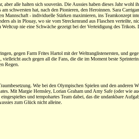
, aber alle halten sich souverän. Die Aussies haben dieses Jahr wohl 
es am schwersten hat, nach den Pionieren, den Heroinnen. Sara Carriga
en Mannschaft - individuelle Stärken maximieren, ins Teamkonzept int
nders als in Plouay, wo sie vom Streckenrand aus Flaschen verteilte, nic
Weltcup nie eine Schwäche gezeigt bei der Verteidigung des Trikots.
ingen, gegen Farm Frites Hartol mit der Weltranglistenersten, und geg
, vielleicht auch gegen all die Fans, die die im Moment beste Sprinteri
en Regen.
 Traumbesetzung. Wie bei den Olympischen Spielen und den anderen We
 Bates. Mit Margie Hemsley, Lorian Graham und Amy Safe (oder wie au
n eingespieltes und tempohartes Team dabei, das die undankbare Aufga
ussies zum Glück nicht alleine.