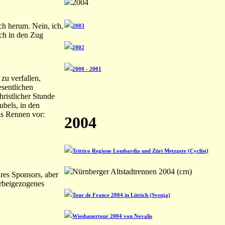
2004
ch herum. Nein, ich,
2003
ich in den Zug
2002
2000 - 2001
zu verfallen,
esentlichen
ristlicher Stunde
ubels, in den
as Rennen vor:
2004
Trittico Regione Lombardia und Züri Metzgete (Cyclist)
Nürnberger Altstadtrennen 2004 (crn)
res Sponsors, aber
herbeigezogenes
Tour de France 2004 in Lüttich (Svenja)
Wiesbauertour 2004 von Novalis