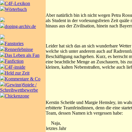
C4F-Lexikon
Wörterbuch
Aber natürlich bin ich nicht wegen Petra Ros
als Student in der vorlesungsfreien Zeit quäle
hinaus aus der Zivilisation, hinein nach Bayer
doping-archiv.de
Fanstories
Leider hat sich das an sich wunderbare Wetter
Rennerlebnisse
welche sich unter anderem auch auf Radrennfah
Das Leben als Fan
Beschäftigung nachgehen. Kurz, es herrscht m
Fanfiction
eine beachtliche Menge an Zuschauern, bis zum 
kleinen, kalten Nebenstraßen, welche auch lie
C4F-inside
Held zur Zeit
Kommentare & Co
(Gewinn)Spiele /
Schreibwettbewerbe
Chickenzone
Kerstin Scheitle und Margie Hemsley, im wahr
erbitterte Teamfeindinnen, denn die eine start
Team, dessen Namen ich vergessen habe:
Naja,
letztes Jahr