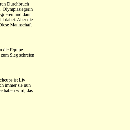
ihren Durchbruch
n, Olympiasiegerin
egrieren und dann
ht dabei. Aber die
 Diese Mannschaft
en die Equipe
n zum Sieg schreien
ltcups ist Liv
ch immer sie nun
be haben wird, das