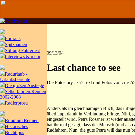
Portraits
Spitznamen
Stiftung Fahrertest
09/13/04
Interviews & mehr
Last chance to see
Radurlaub -
Urlaubsberichte
Die Fotostory - <i>Text und Fotos von crn</i
Die großen Anstiege
Selberfahrten Rennen
2002-2008
Radlerprosa
Anders als im gleichnamigen Buch, das ürbige
überhaupt damit in Verbindung bringe, Nini, g
eingestellt wird. Petra Rossner ist weder auss
Rund um Rennen
hat ihr mal gesagt, dass der Mensch (und also 
Historisches
Radfahren. Nun, die gute Petra will das nun be
Buchtipps