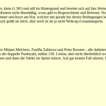
 klein (1.58!) und still im Hintergrund und bereitet sich auf ihre Weis
m Moment nicht übermäßig, wozu gibt es Regenschirme und Betreuer. No
ie immer unschwer am Hut, welcher mir gerade bei diesen Bedingungen 
och grüßt sie mich, aber noch ist sie ja nicht Weltcup-Gesamtsiegerin.
or Mirjam Melchers, Zoulfia Zabirova und Petra Rossner - alle dahinte
s die doppelte Punktzahl, mithin 150. Lösbar, aber nicht überheblich we
 und dann die Stärke im Sprint nutzen. Auf gar keinen Fall stürzen. L