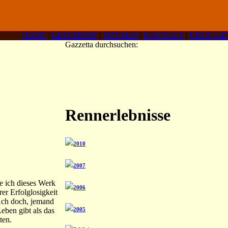
HOME
|
LESERPOST
|
SITEMAP
|
KONTAKT
|
ÜBER C4F
Gazzetta durchsuchen:
Rennerlebnisse
2010
2007
e ich dieses Werk
2006
er Erfolglosigkeit
 Ach doch, jemand
eben gibt als das
2005
ten.