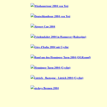
Wiesbauertour 2004 von Yeti
Deutschlandtour 2004 von Yeti
Airport Cup 2004
Friedensfahrt 2004 in Hannover (Raktajino)
Giro d'Italia 2004 mit Cyclist
Rund um den Henninger Turm 2004 (OGKempf)
Henninger Turm 2004 (Cyclist)
Lüttich - Bastogne - Lüttich 2004 (Cyclist)
sixdays Bremen 2004