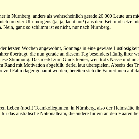
sner in Nürnberg, anders als wahrscheinlich gerade 20.000 Leute um mi
 mich um vier Uhr morgens (ja, ja, lacht nur!) aus dem Bett und setze m
n. Nein, ganz so schlimm ist es nicht, nur nach Nürnberg.
 der letzten Wochen angewöhnt, Sonntags in eine gewisse Lustlosigkeit 
rer überträgt, die nun gerade an diesem Tag besonders häufig ihrer w
iese Stimmung. Das merkt zum Glück keiner, weil trotz Nässe und unch
Rand mit Motivation abgefüllt, derlei laut überspielen. Abseits des Tr
bevoll Fahrerlager genannt werden, bereiten sich die Fahrerinnen auf d
en Leben (noch) Teamkolleginnen, in Nürnberg, also der Heimstätte ih
et für das australische Nationalteam, die andere für ein an den Haaren 