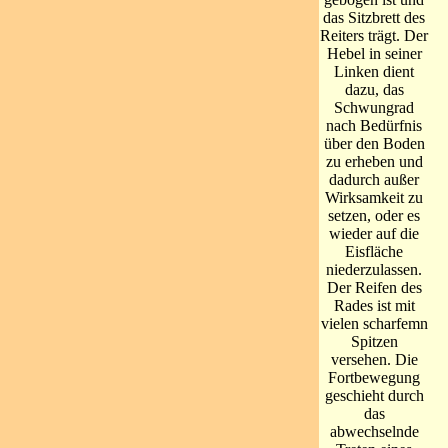
das Sitzbrett des
Reiters trägt. Der
Hebel in seiner
Linken dient
dazu, das
Schwungrad
nach Bedürfnis
über den Boden
zu erheben und
dadurch außer
Wirksamkeit zu
setzen, oder es
wieder auf die
Eisfläche
niederzulassen.
Der Reifen des
Rades ist mit
vielen scharfemn
Spitzen
versehen. Die
Fortbewegung
geschieht durch
das
abwechselnde