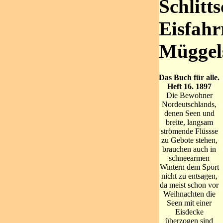
Schlitt
Eisfahr
Müggels
Das Buch für alle.
Heft 16. 1897
Die Bewohner
Nordeutschlands,
denen Seen und
breite, langsam
strömende Flüssse
zu Gebote stehen,
brauchen auch in
schneearmen
Wintern dem Sport
nicht zu entsagen,
da meist schon vor
Weihnachten die
Seen mit einer
Eisdecke
überzogen sind