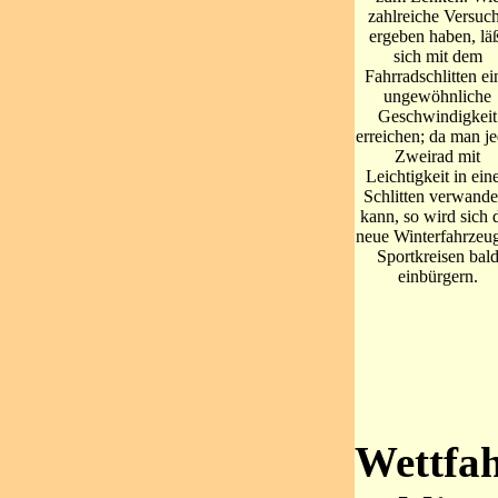
zahlreiche Versuc
ergeben haben, lä
sich mit dem
Fahrradschlitten ei
ungewöhnliche
Geschwindigkeit
erreichen; da man j
Zweirad mit
Leichtigkeit in ein
Schlitten verwande
kann, so wird sich 
neue Winterfahrzeug
Sportkreisen bal
einbürgern.
Wettfah