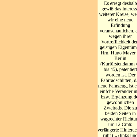
Es erregt deshalb
gewiß das Interes
weiterer Kreise, w
wir eine neue
Erfindung
veranschaulichen, 
wegen ihrer
Vortrefflichkeit d
geistigen Eigentüm
Hrn. Hugo Mayer 
Berlin
(Kurfürstendamm 
bis 45), patentiert
worden ist. Der
Fahrradschlitten, d
neue Fahrzeug, ist e
einfche Veränderun
bzw. Ergänzung d
gewöhnlichen
Zweirads. Die zu
beiden Seiten in
wagrechter Richtu
um 12 Cmtr.
verlängerte Hintera
ruht (...) links un