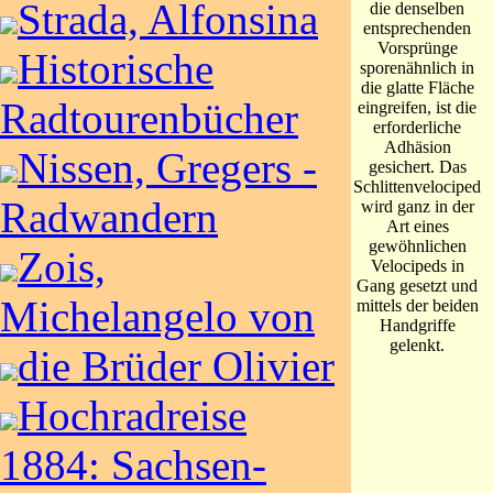
Strada, Alfonsina
die denselben
entsprechenden
Vorsprünge
Historische
sporenähnlich in
die glatte Fläche
Radtourenbücher
eingreifen, ist die
erforderliche
Adhäsion
Nissen, Gregers -
gesichert. Das
Schlittenvelociped
Radwandern
wird ganz in der
Art eines
gewöhnlichen
Zois,
Velocipeds in
Gang gesetzt und
Michelangelo von
mittels der beiden
Handgriffe
gelenkt.
die Brüder Olivier
Hochradreise
1884: Sachsen-