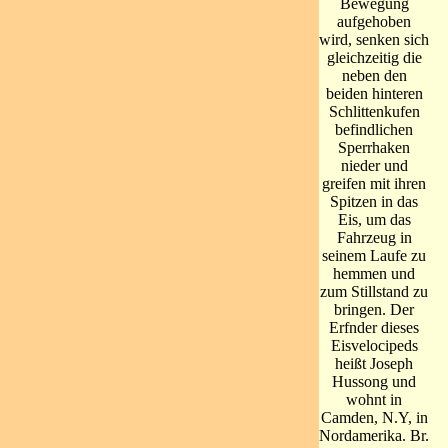
Bewegung
aufgehoben
wird, senken sich
gleichzeitig die
neben den
beiden hinteren
Schlittenkufen
befindlichen
Sperrhaken
nieder und
greifen mit ihren
Spitzen in das
Eis, um das
Fahrzeug in
seinem Laufe zu
hemmen und
zum Stillstand zu
bringen. Der
Erfnder dieses
Eisvelocipeds
heißt Joseph
Hussong und
wohnt in
Camden, N.Y, in
Nordamerika. Br.