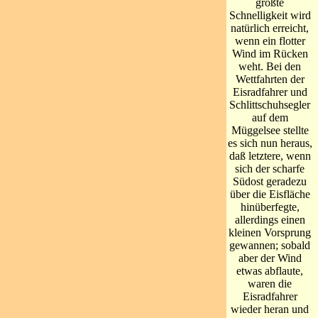
größte
Schnelligkeit wird
natürlich erreicht,
wenn ein flotter
Wind im Rücken
weht. Bei den
Wettfahrten der
Eisradfahrer und
Schlittschuhsegler
auf dem
Müggelsee stellte
es sich nun heraus,
daß letztere, wenn
sich der scharfe
Südost geradezu
über die Eisfläche
hinüberfegte,
allerdings einen
kleinen Vorsprung
gewannen; sobald
aber der Wind
etwas abflaute,
waren die
Eisradfahrer
wieder heran und