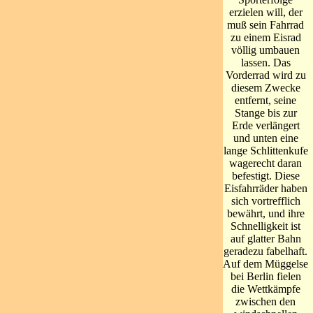
erzielen will, der
muß sein Fahrrad
zu einem Eisrad
völlig umbauen
lassen. Das
Vorderrad wird zu
diesem Zwecke
entfernt, seine
Stange bis zur
Erde verlängert
und unten eine
lange Schlittenkufe
wagerecht daran
befestigt. Diese
Eisfahrräder haben
sich vortrefflich
bewährt, und ihre
Schnelligkeit ist
auf glatter Bahn
geradezu fabelhaft.
Auf dem Müggelse
bei Berlin fielen
die Wettkämpfe
zwischen den