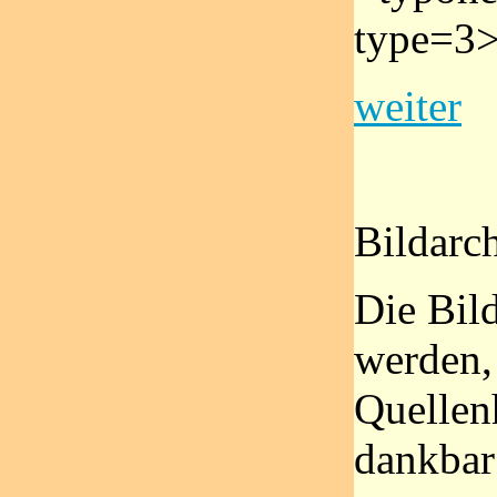
type=3>
weiter
Bildarc
Die Bil
werden,
Quellen
dankbar