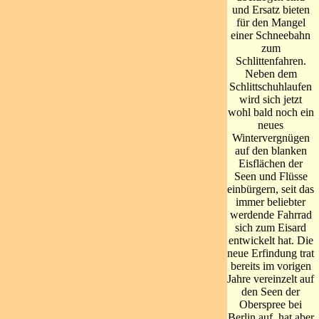
und Ersatz bieten
für den Mangel
einer Schneebahn
zum
Schlittenfahren.
Neben dem
Schlittschuhlaufen
wird sich jetzt
wohl bald noch ein
neues
Wintervergnügen
auf den blanken
Eisflächen der
Seen und Flüsse
einbürgern, seit das
immer beliebter
werdende Fahrrad
sich zum Eisard
entwickelt hat. Die
neue Erfindung trat
bereits im vorigen
Jahre vereinzelt auf
den Seen der
Oberspree bei
Berlin auf, hat aber