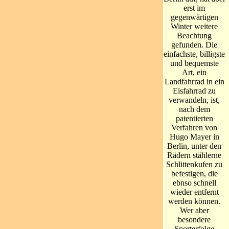
erst im
gegenwärtigen
Winter weitere
Beachtung
gefunden. Die
einfachste, billigste
und bequemste
Art, ein
Landfahrrad in ein
Eisfahrrad zu
verwandeln, ist,
nach dem
patentierten
Verfahren von
Hugo Mayer in
Berlin, unter den
Rädern stählerne
Schlittenkufen zu
befestigen, die
ebnso schnell
wieder entfernt
werden können.
Wer aber
besondere
Sporterfolge