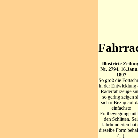
Fahrrad
Illustrirte Zeitun
Nr. 2794. 16.Janu
1897
So groß die Fortschr
in der Entwicklung 
Räderfahrzeuge sin
so gering zeigen s
sich inBezug auf d
einfachste
Fortbewegungsmitt
den Schlitten. Sei
Jahrhunderten hat 
dieselbe Form behal
(...).