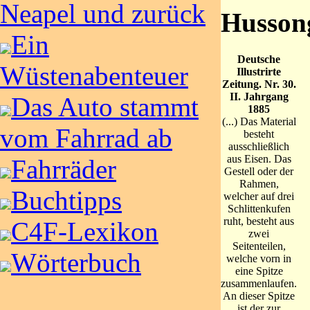
Neapel und zurück
Hussong
Ein
Deutsche
Wüstenabenteuer
Illustrirte
Zeitung. Nr. 30.
II. Jahrgang
Das Auto stammt
1885
(...) Das Material
vom Fahrrad ab
besteht
ausschließlich
aus Eisen. Das
Fahrräder
Gestell oder der
Rahmen,
Buchtipps
welcher auf drei
Schlittenkufen
ruht, besteht aus
C4F-Lexikon
zwei
Seitenteilen,
Wörterbuch
welche vorn in
eine Spitze
zusammenlaufen.
An dieser Spitze
ist der zur