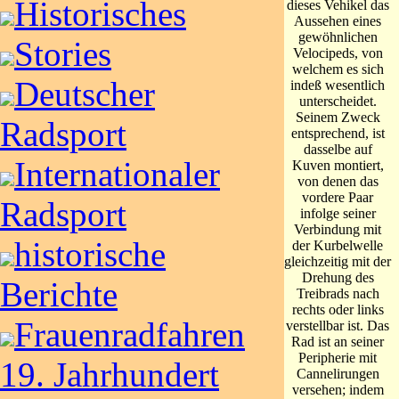
Historisches
dieses Vehikel das
Aussehen eines
gewöhnlichen
Stories
Velocipeds, von
welchem es sich
Deutscher
indeß wesentlich
unterscheidet.
Seinem Zweck
Radsport
entsprechend, ist
dasselbe auf
Internationaler
Kuven montiert,
von denen das
vordere Paar
Radsport
infolge seiner
Verbindung mit
historische
der Kurbelwelle
gleichzeitig mit der
Drehung des
Berichte
Treibrads nach
rechts oder links
Frauenradfahren
verstellbar ist. Das
Rad ist an seiner
Peripherie mit
19. Jahrhundert
Cannelirungen
versehen; indem