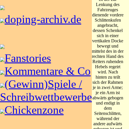
Lenkung des
Fahrzeuges
dienende vordere
doping-archiv.de
Schlittenkufen
angebracht,
dessen Schenkel
sich in einer
vertikalen Docke
bewegt und
mittelst des in der
Fanstories
rechten Hand des
Reiters ruhenden
Hebels regeirt
Kommentare & Co
wird. Nach
hinten zu teilt
(Gewinn)Spiele /
sich der Rahmen
je in zwei Arme;
je ein Arm ist
Schreibwettbewerbe
abwärts gebogen
und endigt in
Chickenzone
dem
Seitenschlitten,
während der
andere aufwärts
gebogen ist und