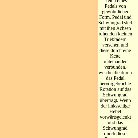
Treten eines
Pedals von
gewöhnlicher
Form. Pedal und
Schwungrad sind
mit ihen Achsen
ruhenden kleinen
Triebrädern
versehen und
diese durch eine
Kette
miteinander
verbunden,
welche die durch
das Pedal
hervorgebrachte
Rotation auf das
Schwungrad
überträgt. Wenn
der linksseitige
Hebel
vorwärtsgelenkt
und das
Schwungrad
durch diese