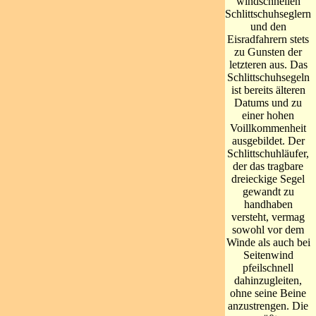
windschnellen
Schlittschuhseglern
und den
Eisradfahrern stets
zu Gunsten der
letzteren aus. Das
Schlittschuhsegeln
ist bereits älteren
Datums und zu
einer hohen
Voillkommenheit
ausgebildet. Der
Schlittschuhläufer,
der das tragbare
dreieckige Segel
gewandt zu
handhaben
versteht, vermag
sowohl vor dem
Winde als auch bei
Seitenwind
pfeilschnell
dahinzugleiten,
ohne seine Beine
anzustrengen. Die