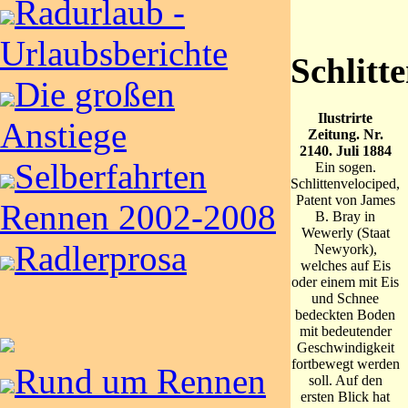
Radurlaub -
Urlaubsberichte
Schlitt
Die großen
Ilustrirte
Anstiege
Zeitung. Nr.
2140. Juli 1884
Selberfahrten
Ein sogen.
Schlittenvelociped,
Patent von James
Rennen 2002-2008
B. Bray in
Wewerly (Staat
Radlerprosa
Newyork),
welches auf Eis
oder einem mit Eis
und Schnee
bedeckten Boden
mit bedeutender
Geschwindigkeit
fortbewegt werden
Rund um Rennen
soll. Auf den
ersten Blick hat