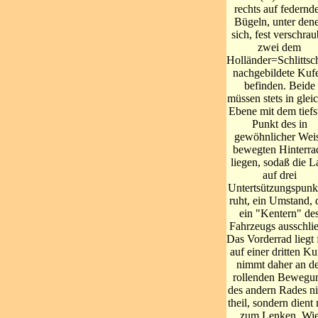
rechts auf federnd
Bügeln, unter den
sich, fest verschrau
zwei dem
Holländer=Schlittsc
nachgebildete Kuf
befinden. Beide
müssen stets in glei
Ebene mit dem tiefs
Punkt des in
gewöhnlicher Wei
bewegten Hinterra
liegen, sodaß die L
auf drei
Untertsützungspunk
ruht, ein Umstand, 
ein "Kentern" de
Fahrzeugs ausschlie
Das Vorderrad liegt 
auf einer dritten Ku
nimmt daher an de
rollenden Bewegu
des andern Rades ni
theil, sondern dient 
zum Lenken. Wi