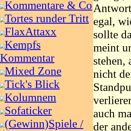
Kommentare & Co
Antwort
Tortes runder Tritt
egal, wi
FlaxAttaxx
sollte d
Kempfs
meint u
Kommentar
stehen, 
Mixed Zone
nicht d
Tick's Blick
Standpu
Kolumnem
verliere
Sofaticker
auch ma
(Gewinn)Spiele /
der and