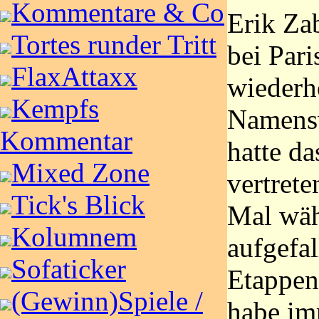
Kommentare & Co
Erik Za
Tortes runder Tritt
bei Pari
FlaxAttaxx
wiederho
Kempfs
Namensv
Kommentar
hatte da
Mixed Zone
vertrete
Tick's Blick
Mal wäh
Kolumnem
aufgefal
Sofaticker
Etappen
(Gewinn)Spiele /
habe im