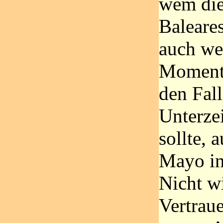
wem die
Baleare
auch we
Moment 
den Fall
Unterze
sollte, 
Mayo in
Nicht wi
Vertrau