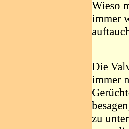
Wieso m
immer w
auftauc
Die Val
immer n
Gerücht
besagen,
zu unter