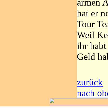
armen A
hat er n
Tour Te
Weil Ke
ihr habt
Geld ha
zurück
nach ob