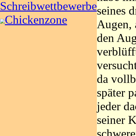
Schreibwettbewerbe
seines d
Chickenzone
Augen, a
den Aug
verblüf
versucht
da vollb
später p
jeder da
seiner K
schwere