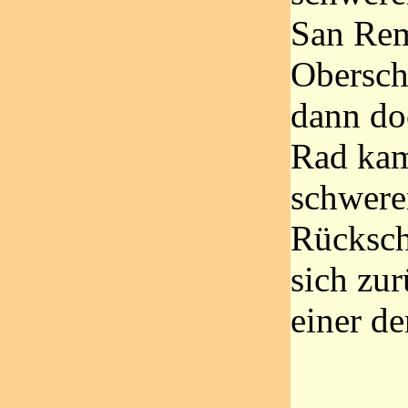
San Rem
Obersch
dann do
Rad kam
schwere
Rücksch
sich zur
einer de