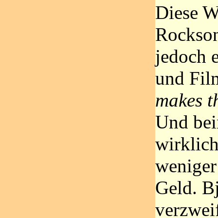
Diese W
Rockson
jedoch 
und Fil
makes t
Und bei
wirklich
weniger
Geld. Bj
verzwei