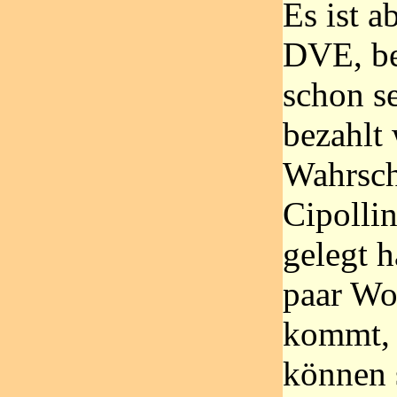
Es ist a
DVE, be
schon se
bezahlt
Wahrsch
Cipollin
gelegt h
paar Wo
kommt, 
können s