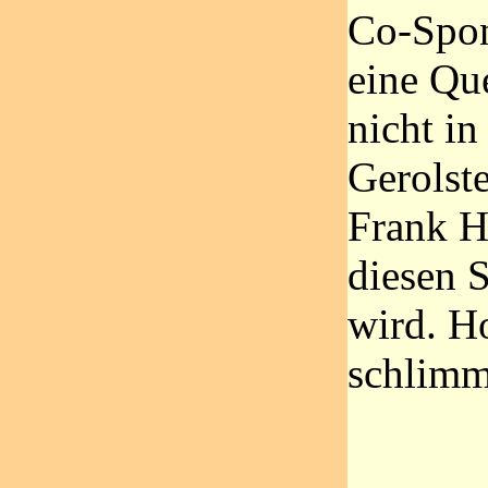
Co-Spon
eine Que
nicht in
Gerolste
Frank Ho
diesen S
wird. Ho
schlimm