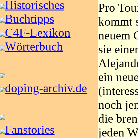
Historisches
Pro Tou
Buchtipps
kommt s
C4F-Lexikon
neuem C
Wörterbuch
sie eine
Alejand
ein neu
doping-archiv.de
(interes
noch je
die bre
Fanstories
jeden W