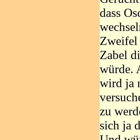
dass Osc
wechsel
Zweifel 
Zabel di
würde. 
wird ja 
versuch
zu werde
sich ja 
Und würd