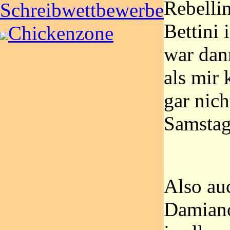
Rebelli
Schreibwettbewerbe
Bettini 
Chickenzone
war dan
als mir 
gar nic
Samstag
Also au
Damiano