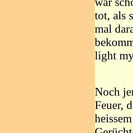
war sch
tot, als
mal dar
bekomm
light my 
Noch je
Feuer, d
heissem
Gerücht