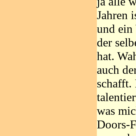
ja alle 
Jahren i
und ein
der sel
hat. Wah
auch der
schafft.
talentie
was mich
Doors-F