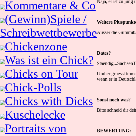
Naja, er ist zu jung 
Kommentare & Co
(Gewinn)Spiele /
Weitere Pluspunkt
Schreibwettbewerbe
Ausser die Gummibae
Chickenzone
Dates?
Was ist ein Chick?
Staendig...SachsenT
Chicks on Tour
Und er gruesst imme
wenn er in Deutschla
Chick-Polls
Chicks with Dicks
Sonst noch was
?
Bitte schneid dir dei
Kuschelecke
Portraits von
BEWERTUNG: