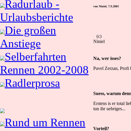
Radurlaub -
von Niniel, 7.9.2003
Urlaubsberichte
Die großen
(c)
Anstiege
Niniel
Selberfahrten
Na, wer isses?
Rennen 2002-2008
Pavel Zerzan, Prof
Radlerprosa
Suess, warum den
Erstens is er total l
tun ihr uebriges...
Rund um Rennen
Vorteil?