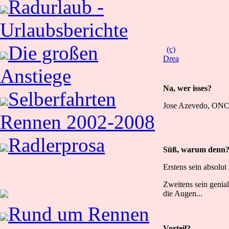
Radurlaub -
Urlaubsberichte
Die großen
(c)
Drea
Anstiege
Na, wer isses?
Selberfahrten
Jose Azevedo, ONCE
Rennen 2002-2008
Radlerprosa
Süß, warum denn
Erstens sein absolut
Zweitens sein genial
die Augen...
Rund um Rennen
Vorteil?