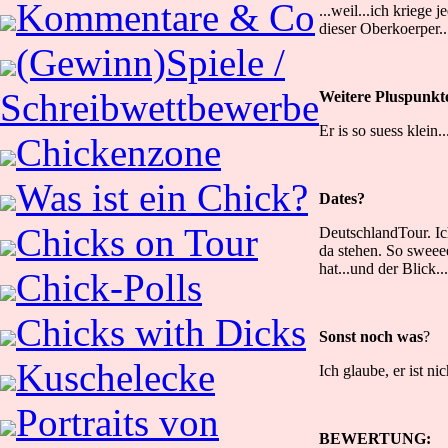
Kommentare & Co
...weil...ich kriege 
dieser Oberkoerper.
(Gewinn)Spiele /
Schreibwettbewerbe
Weitere Pluspunkt
Er is so suess klein..
Chickenzone
Was ist ein Chick?
Dates?
Chicks on Tour
DeutschlandTour. Ic
da stehen. So sweeee
hat...und der Blick...
Chick-Polls
Chicks with Dicks
Sonst noch was
?
Kuschelecke
Ich glaube, er ist nic
Portraits von
BEWERTUNG: