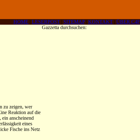
HOME
|
LESERPOST
|
SITEMAP
|
KONTAKT
|
ÜBER C4F
Gazzetta durchsuchen:
n zu zeigen, wer
Eine Reaktion auf die
, ein anscheinend
lässigkeit eines
dicke Fische ins Netz