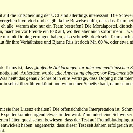
t auf die Entscheidung der UCI sind allerdings interessant. Die Schweiz
vergehen involviert und es gibt keine Beweise dafür, dass das Team bet
eh alle, warum also nur ein Team bestrafen? Die Moralapostel, die sch
, machten vor Freude ein Faß auf, wollten aber auch sofort mehr – w
e nur mit Doping errungen haben, also schmeißt doch sein Team auch 
gut für ihre Verhältnisse und Bjarne Riis ist doch Mr. 60 %, oder etwa 
k Teams ist, dass „
laufende Abklärungen zur internen medizinischen Ko
 nötig sind. Außerdem wurde „
die Anpassung einiger, vor Reglements
Was heißt das genau? Schreibt in eure Verträge, dass Doping nicht toler
hr in selbst überführen könnt und wenn einer Scheiße baut, dann schmei
 sie ihre Lizenz erhalten? Die offensichtliche Interpretation ist: Sch
as Expertenkomitee irgend etwas finden wird. Zumindest eine Schweizer 
en hätten quasi schon bewiesen, dass der Test auf Fremdblutdoping un
t entwickelt haben, angemerkt, dass dieser Test seit Jahren erfolgreich 
rd.