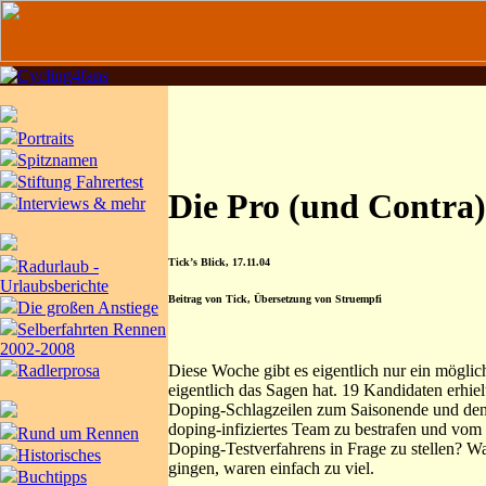
Portraits
Spitznamen
Stiftung Fahrertest
Die Pro (und Contra)
Interviews & mehr
Tick’s Blick, 17.11.04
Radurlaub -
Urlaubsberichte
Beitrag von Tick, Übersetzung von Struempfi
Die großen Anstiege
Selberfahrten Rennen
2002-2008
Diese Woche gibt es eigentlich nur ein möglic
Radlerprosa
eigentlich das Sagen hat. 19 Kandidaten erhiel
Doping-Schlagzeilen zum Saisonende und den 
doping-infiziertes Team zu bestrafen und vom
Rund um Rennen
Doping-Testverfahrens in Frage zu stellen? Wa
Historisches
gingen, waren einfach zu viel.
Buchtipps