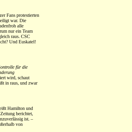
er Fans protestierten
eiligt war. Die
adenfroh alle
arum nur ein Team
gleich raus. CSC
nicht? Und Euskatel!
ntrolle für die
änderung
iert wird, schaut
ßt in raus, und zwar
meißt Hamilton und
Zeitung berichtet,
zuverlässig ist. –
außerhalb von