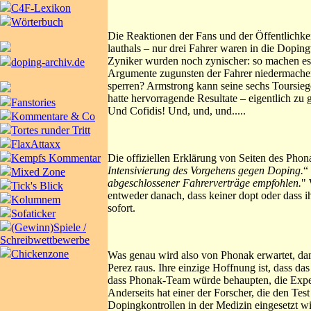
C4F-Lexikon
Wörterbuch
Die Reaktionen der Fans und der Öffentlichkei
lauthals – nur drei Fahrer waren in die Doping
Zyniker wurden noch zynischer: so machen es 
doping-archiv.de
Argumente zugunsten der Fahrer niedermachen
sperren? Armstrong kann seine sechs Toursieg
hatte hervorragende Resultate – eigentlich zu 
Fanstories
Und Cofidis! Und, und, und.....
Kommentare & Co
Tortes runder Tritt
FlaxAttaxx
Die offiziellen Erklärung von Seiten des Phona
Kempfs Kommentar
Intensivierung des Vorgehens gegen Doping.
“
Mixed Zone
abgeschlossener Fahrerverträge empfohlen.
" 
Tick's Blick
entweder danach, dass keiner dopt oder dass i
Kolumnem
sofort.
Sofaticker
(Gewinn)Spiele /
Schreibwettbewerbe
Chickenzone
Was genau wird also von Phonak erwartet, damit
Perez raus. Ihre einzige Hoffnung ist, dass d
dass Phonak-Team würde behaupten, die Expert
Anderseits hat einer der Forscher, die den Tes
Dopingkontrollen in der Medizin eingesetzt wi