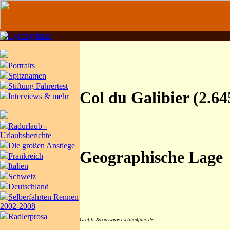
Portraits
Spitznamen
Stiftung Fahrertest
Col du Galibier (2.6
Interviews & mehr
Radurlaub -
Urlaubsberichte
Die großen Anstiege
Geographische Lage
Frankreich
Italien
Schweiz
Deutschland
Selberfahrten Rennen
2002-2008
Radlerprosa
Grafik: &copywww.cycling4fans.de