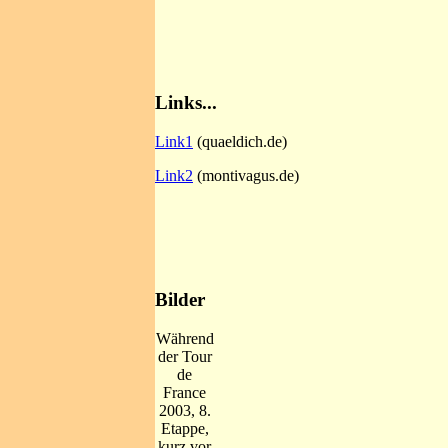
Links...
Link1
(quaeldich.de)
Link2
(montivagus.de)
Bilder
Während
der Tour
de
France
2003, 8.
Etappe,
kurz vor