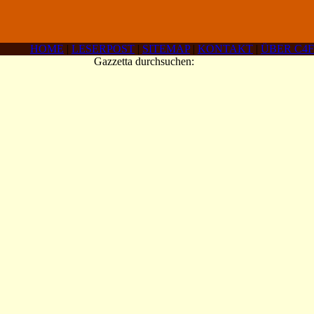
HOME
|
LESERPOST
|
SITEMAP
|
KONTAKT
|
ÜBER C4F
Gazzetta durchsuchen: