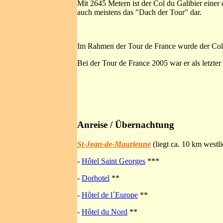
Mit 2645 Metern ist der Col du Galibier einer
auch meistens das "Dach der Tour" dar.
Im Rahmen der Tour de France wurde der Col d
Bei der Tour de France 2005 war er als letzt
Anreise / Übernachtung
St-Jean-de-Maurienne
(liegt ca. 10 km west
-
Hôtel Saint Georges
***
-
Dorhotel
**
-
Hôtel de l´Europe
**
-
Hôtel du Nord
**