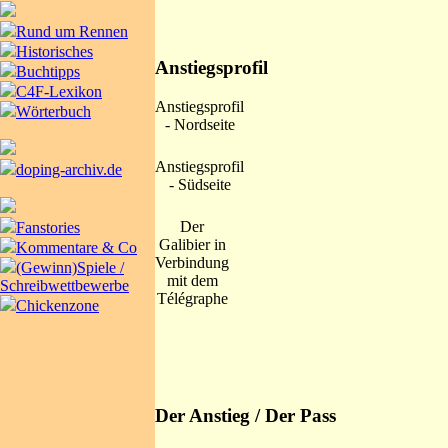
Rund um Rennen
Historisches
Anstiegsprofil
Buchtipps
C4F-Lexikon
Anstiegsprofil
Wörterbuch
- Nordseite
Anstiegsprofil
doping-archiv.de
- Südseite
Der
Fanstories
Galibier in
Kommentare & Co
Verbindung
(Gewinn)Spiele /
mit dem
Schreibwettbewerbe
Télégraphe
Chickenzone
Der Anstieg / Der Pass