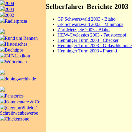
2004
Selberfahrer-Berichte 2003
2003
2002
GP Schwarzwald 2003 - Blaho
Radlerprosa
GP Schwarzwald 2003 - Minimops
Züri-Metzgete 2003 - Blaho
HEW-Cyclassics 2003 - Faustocoppi
Rund um Rennen
Henninger Turm 2003 - Checker
Historisches
Henninger Turm 2003 - Gulaschkanone
Buchtipps
Henninger Turm 2003 - Fraenki
C4F-Lexikon
Wörterbuch
doping-archiv.de
Fanstories
Kommentare & Co
(Gewinn)Spiele /
Schreibwettbewerbe
Chickenzone