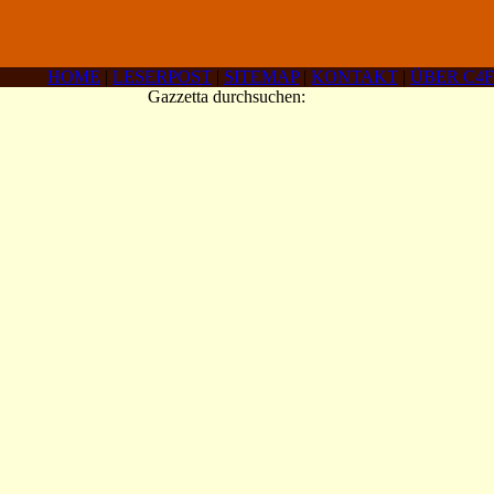
HOME
|
LESERPOST
|
SITEMAP
|
KONTAKT
|
ÜBER C4F
Gazzetta durchsuchen: