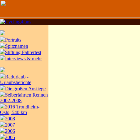
Portraits
Spitznamen
Stiftung Fahrertest
Interviews & mehr
Radurlaub -
Urlaubsberichte
Die großen Anstiege
Selberfahrten Rennen
2002-2008
2016 Trondheim-
Oslo, 540 km
2008
2007
2006
2005