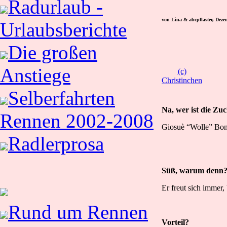
Radurlaub -
von Lina & abcpflaster, Deze
Urlaubsberichte
Die großen
Anstiege
(c)
Christinchen
Selberfahrten
Na, wer ist die Zu
Rennen 2002-2008
Giosuè “Wolle” Bo
Radlerprosa
Süß, warum denn
Er freut sich immer,
Rund um Rennen
Vorteil?