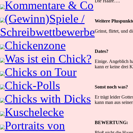
Die Haare….
Kommentare & Co
(Gewinn)Spiele /
Weitere Pluspunkt
Schreibwettbewerbe
Grinst, flirtet, und d
Chickenzone
Dates?
Was ist ein Chick?
Einige. Angeblich ha
kann er keine drei 
Chicks on Tour
Chick-Polls
Sonst noch was?
Chicks with Dicks
Er trägt leider Got
kann man aus seine
Kuschelecke
Portraits von
BEWERTUNG:
Bloß nicht die Haar