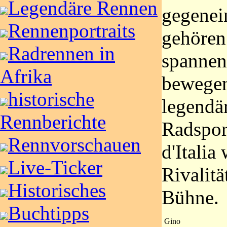
Legendäre Rennen
gegenei
Rennenportraits
gehören
Radrennen in
spannen
Afrika
bewegen
historische
legendär
Rennberichte
Radspor
Rennvorschauen
d'Italia
Live-Ticker
Rivalitä
Historisches
Bühne.
Buchtipps
Gino