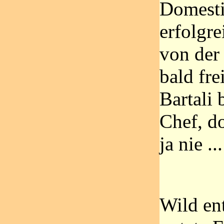
Domesti
erfolgre
von der
bald fre
Bartali 
Chef, d
ja nie ...
Wild en