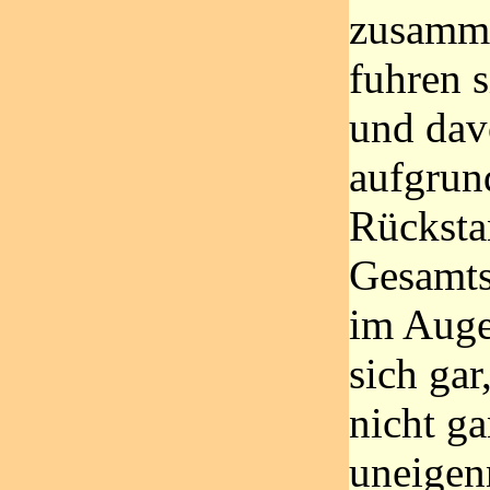
zusamme
fuhren 
und dav
aufgrun
Rücksta
Gesamts
im Auge 
sich ga
nicht g
uneigenn