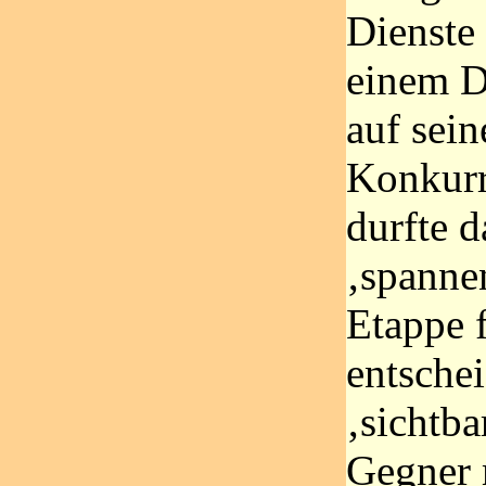
Dienste 
einem D
auf sein
Konkurr
durfte d
‚spanne
Etappe f
entsche
‚sichtba
Gegner 