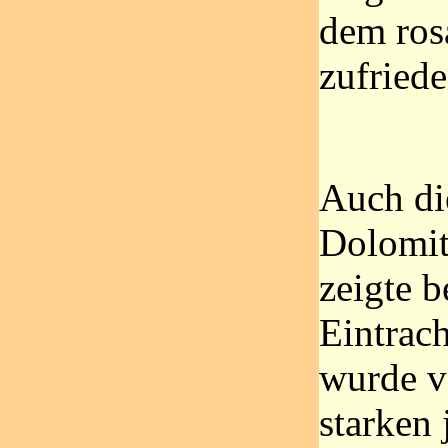
dem ros
zufried
Auch di
Dolomit
zeigte b
Eintrach
wurde v
starken