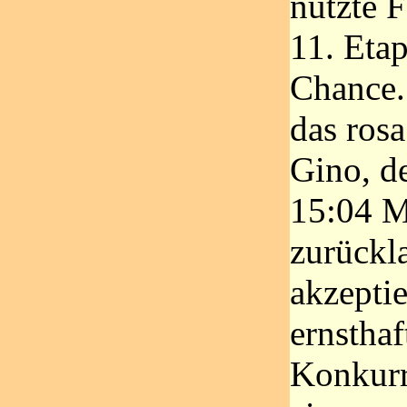
nutzte F
11. Etap
Chance. 
das rosa
Gino, de
15:04 M
zurückl
akzeptie
ernsthaf
Konkurr