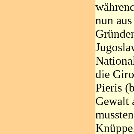
während
nun aus 
Gründe
Jugosla
National
die Gir
Pieris (
Gewalt a
mussten
Knüppel