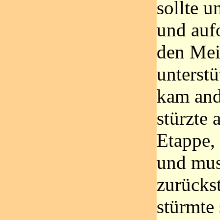
sollte u
und auf
den Mei
unterst
kam ande
stürzte 
Etappe, 
und mus
zurücks
stürmte 