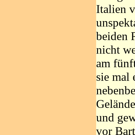
Italien 
unspekt
beiden R
nicht we
am fünf
sie mal 
nebenbe
Gelände
und gew
vor Bart