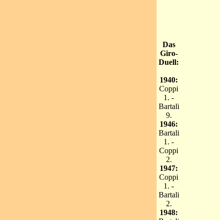
Das
Giro-
Duell:
1940:
Coppi
1. -
Bartali
9.
1946:
Bartali
1. -
Coppi
2.
1947:
Coppi
1. -
Bartali
2.
1948: