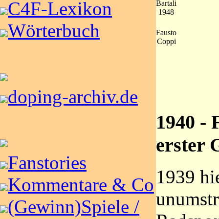
C4F-Lexikon
Bartali
1948
Wörterbuch
Fausto
Coppi
doping-archiv.de
1940 - 
erster 
Fanstories
1939 hi
Kommentare & Co
unumstr
(Gewinn)Spiele /