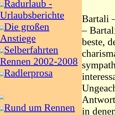
Radurlaub -
Urlaubsberichte
Bartali
Die großen
– Bartal
Anstiege
beste, d
Selberfahrten
charisma
Rennen 2002-2008
sympath
Radlerprosa
interess
Ungeach
Antworte
Rund um Rennen
in dene