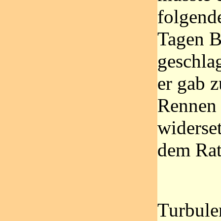
folgend
Tagen B
geschla
er gab 
Rennen 
widerset
dem Rat
Turbule