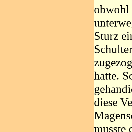
obwohl 
unterwe
Sturz e
Schulte
zugezo
hatte. 
gehandi
diese V
Magens
musste e