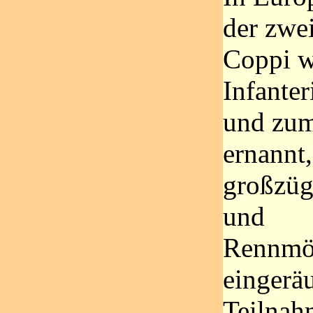
der zwei
Coppi w
Infante
und zum
ernannt
großzüg
und
Rennmög
eingerä
Teilnah