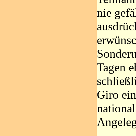
nie gef
ausdrüc
erwünsc
Sonderu
Tagen e
schließl
Giro ei
national
Angeleg