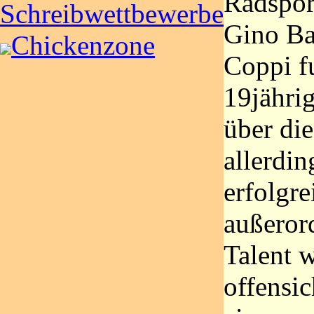
Radsport
Schreibwettbewerbe
Gino Bar
Chickenzone
Coppi f
19jähri
über die
allerdin
erfolgre
außeror
Talent w
offensic