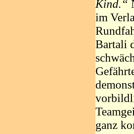
Kind.“
N
im Verla
Rundfah
Bartali
schwäch
Gefährt
demonst
vorbild
Teamgei
ganz ko