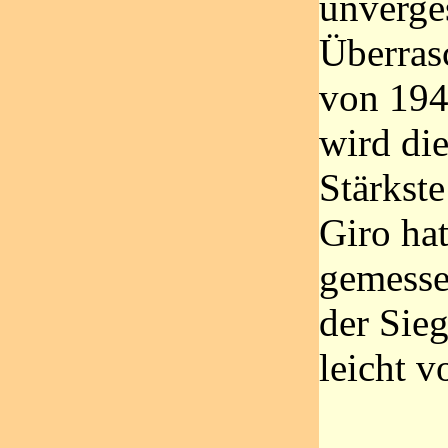
unverge
Überras
von 194
wird di
Stärkst
Giro hat
gemesse
der Sieg
leicht v