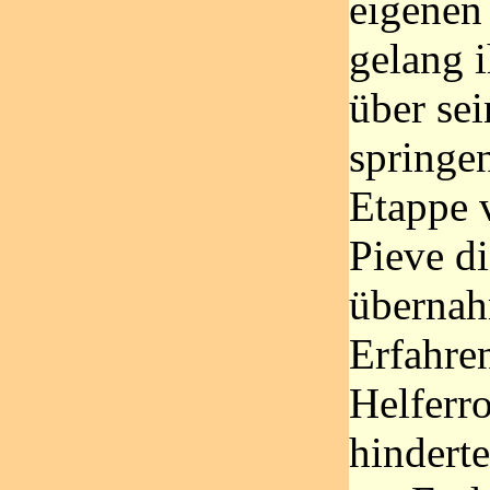
eigenen
gelang 
über se
springen
Etappe 
Pieve d
übernah
Erfahre
Helferro
hinderte