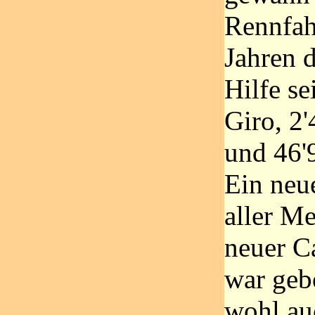
Rennfah
Jahren d
Hilfe se
Giro, 2
und 46'9
Ein neu
aller Me
neuer C
war geb
wohl au