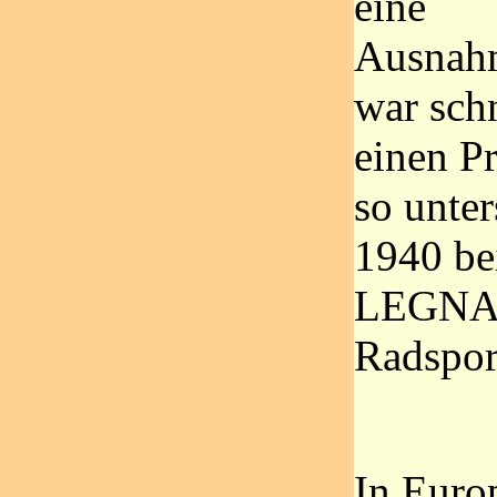
eine
Ausnah
war schn
einen P
so unte
1940 b
LEGNAN
Radspor
In Europ