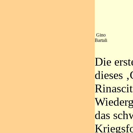
Gino
Bartali
Die ers
dieses ‚
Rinascit
Wiederg
das sch
Kriegsf