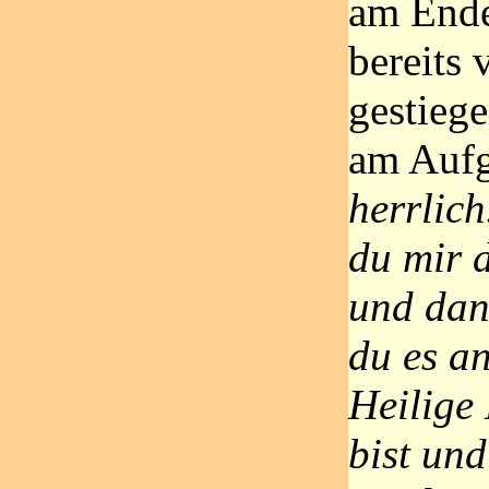
am End
bereits
gestieg
am Auf
herrlich
du mir d
und dan
du es a
Heilige
bist und