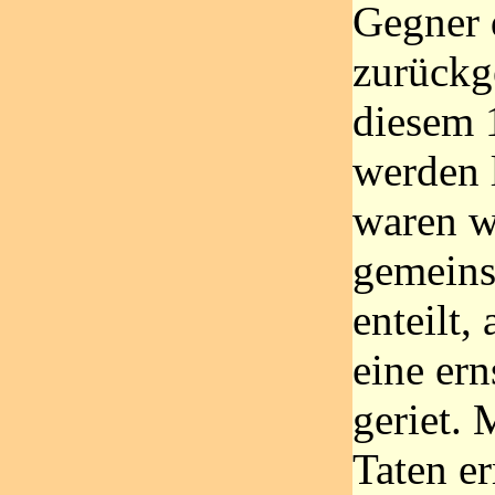
Gegner 
zurückg
diesem 
werden 
waren w
gemein
enteilt, 
eine ern
geriet.
Taten e