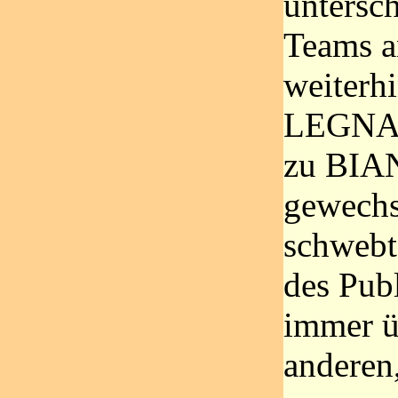
untersc
Teams an
weiterhi
LEGNAN
zu BIA
gewechse
schwebt
des Pub
immer ü
anderen