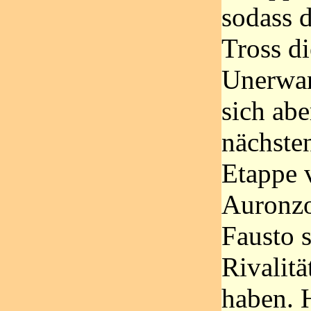
sodass 
Tross di
Unerwar
sich abe
nächsten
Etappe 
Auronzo
Fausto 
Rivalitä
haben. 