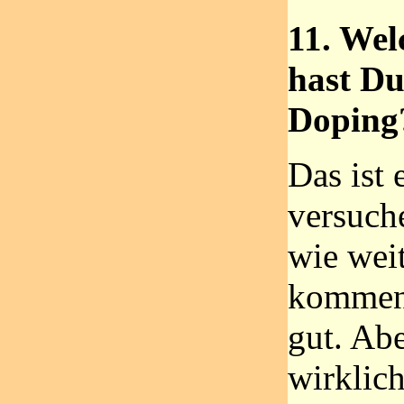
11. Wel
hast D
Doping
Das ist 
versuch
wie weit
kommen 
gut. Ab
wirklich