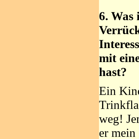
6. Was 
Verrück
Interes
mit ein
hast?
Ein Kin
Trinkfl
weg! Je
er mein