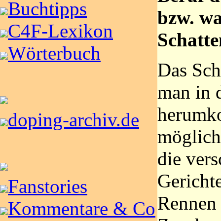
Buchtipps
bzw. wa
C4F-Lexikon
Schatte
Wörterbuch
Das Schö
man in 
herumko
doping-archiv.de
möglich
die ver
Gerichte
Fanstories
Rennen 
Kommentare & Co