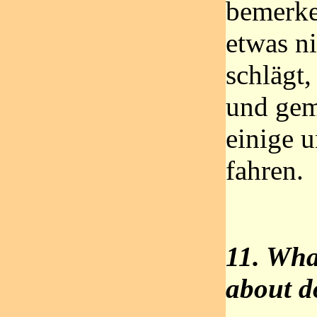
bemerke
etwas n
schlägt,
und gem
einige u
fahren.
11. What
about d