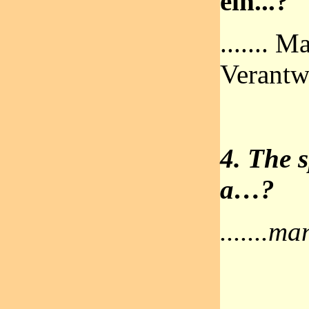
ein...?
....... 
Verantw
4. The s
a…?
.......m