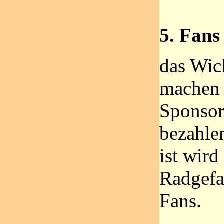
5. Fans 
das Wic
machen 
Sponsor
bezahle
ist wird
Radgefa
Fans.