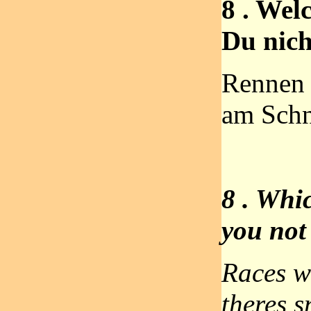
8 . Wel
Du nic
Rennen 
am Schn
8 . Whi
you not
Races w
theres 