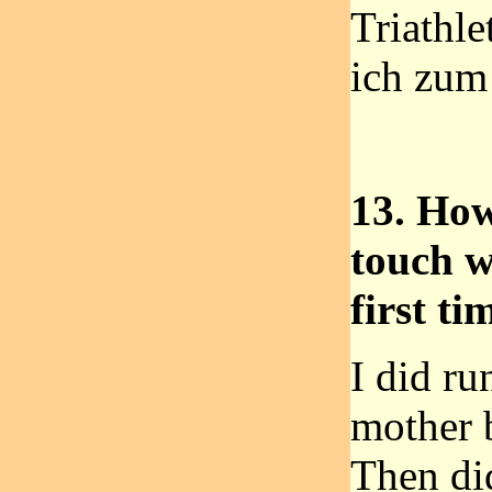
Triathle
ich zum
13. How
touch w
first ti
I did ru
mother 
Then did