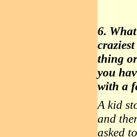
6. What 
craziest
thing o
you hav
with a 
A kid st
and the
asked t