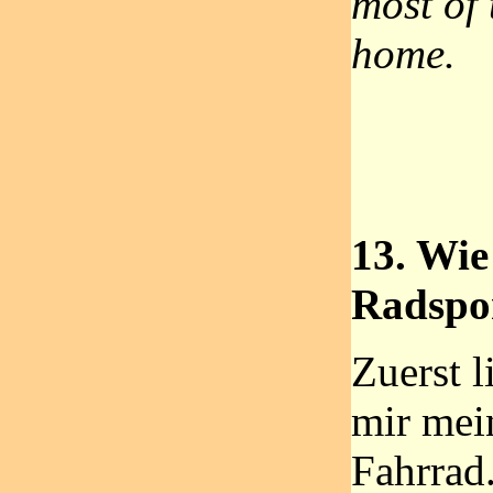
most of
home.
13. Wie
Radspo
Zuerst l
mir mei
Fahrrad