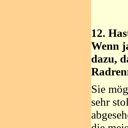
12. Has
Wenn ja
dazu, d
Radrenn
Sie mög
sehr sto
abgeseh
die mei