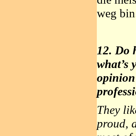
weg bin
12. Do h
what’s 
opinion
professi
They lik
proud, 