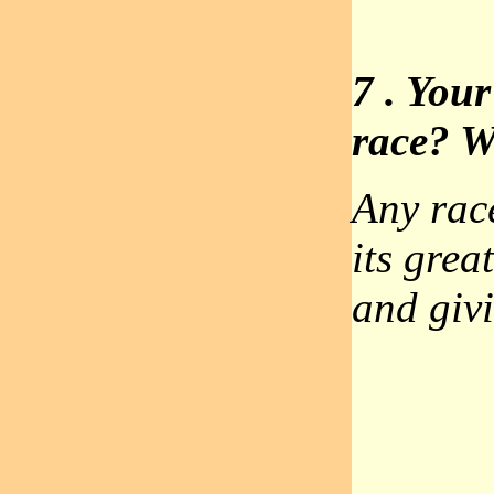
7 . Your
race? 
Any rac
its grea
and givi