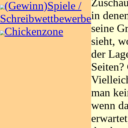
Zuschau
(Gewinn)Spiele /
in dene
Schreibwettbewerbe
seine G
Chickenzone
sieht, w
der Lage
Seiten? 
Vielleic
man kei
wenn da
erwartet