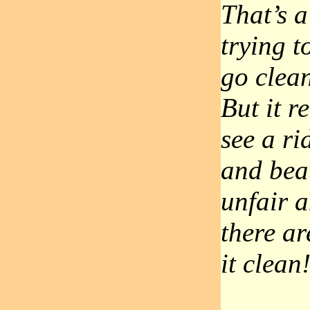
That’s 
trying t
go clean
But it r
see a ri
and beat
unfair 
there ar
it clean