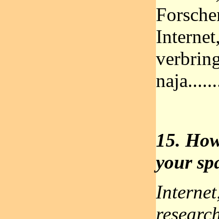
Forschen
Internet
verbring
naja.....
15. How
your sp
Internet
research