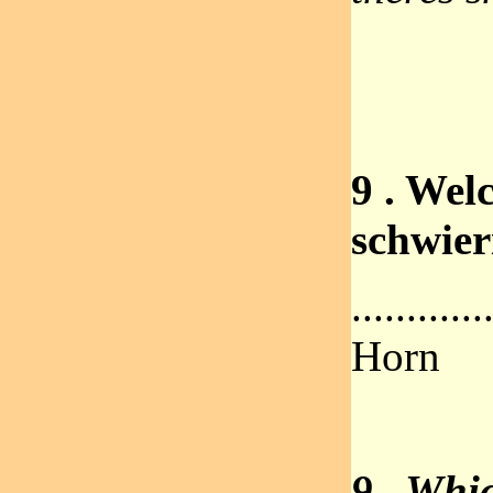
9 . Welc
schwier
.........
Horn
9 . Whic