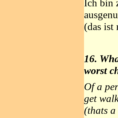
Ich bin 
ausgenut
(das ist
16. Wha
worst ch
Of a per
get wal
(thats a