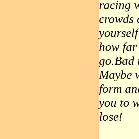
racing 
crowds 
yourself
how far
go.Bad t
Maybe w
form an
you to 
lose!