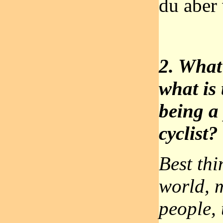
du aber 
2. What 
what is 
being a
cyclist?
Best thi
world, m
people, 