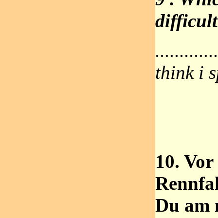
difficul
.........
think i s
10. Vor
Rennfah
Du am 