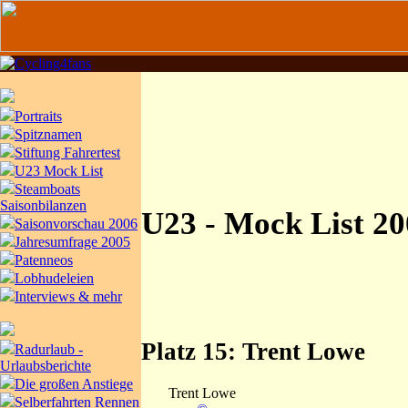
Portraits
Spitznamen
Stiftung Fahrertest
U23 Mock List
Steamboats
Saisonbilanzen
U23 - Mock List 2
Saisonvorschau 2006
Jahresumfrage 2005
Patenneos
Lobhudeleien
Interviews & mehr
Platz 15: Trent Lowe
Radurlaub -
Urlaubsberichte
Die großen Anstiege
Trent Lowe
Selberfahrten Rennen