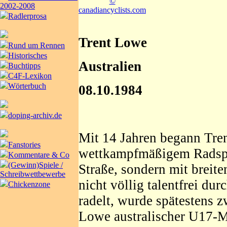
©
2002-2008
canadiancyclists.com
Radlerprosa
Trent Lowe
Rund um Rennen
Historisches
Australien
Buchtipps
C4F-Lexikon
Wörterbuch
08.10.1984
doping-archiv.de
Mit 14 Jahren begann Tre
Fanstories
wettkampfmäßigem Radspor
Kommentare & Co
(Gewinn)Spiele /
Straße, sondern mit breit
Schreibwettbewerbe
nicht völlig talentfrei dur
Chickenzone
radelt, wurde spätestens zw
Lowe australischer U17-M