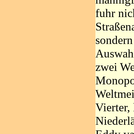
fuhr nic
Straßen
sondern
Auswahl
zwei Wel
Monopol
Weltmei
Vierter,
Niederl