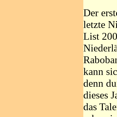
Der erst
letzte 
List 200
Niederlä
Rabobank
kann sic
denn du
dieses J
das Tale