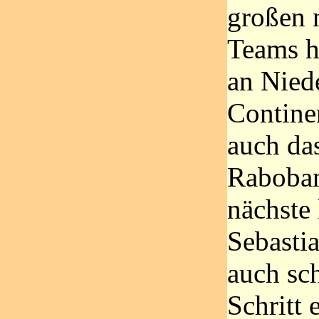
großen 
Teams ha
an Nied
Continen
auch da
Raboban
nächste 
Sebastia
auch sch
Schritt 