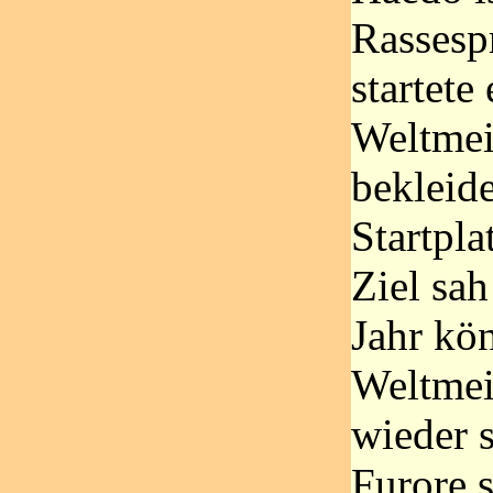
Rassespr
startete
Weltmeis
bekleide
Startpla
Ziel sah
Jahr kön
Weltmeis
wieder s
Furore 