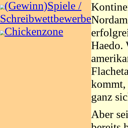
(Gewinn)Spiele /
Kontine
Schreibwettbewerbe
Nordame
Chickenzone
erfolgre
Haedo. 
amerika
Flachet
kommt, s
ganz sic
Aber sei
bereits