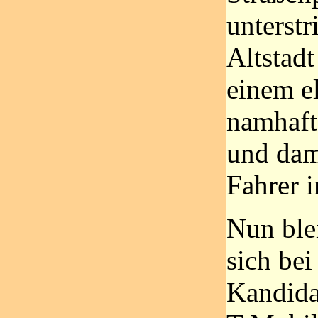
unterst
Altstad
einem el
namhafte
und dam
Fahrer 
Nun ble
sich be
Kandidat