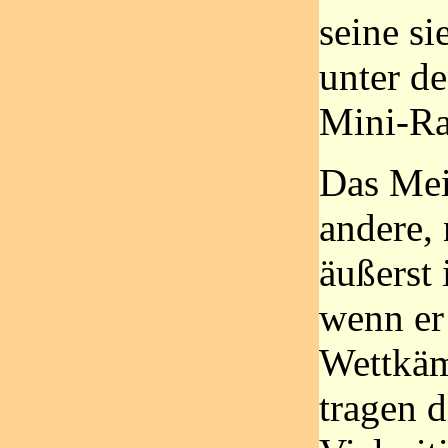
seine si
unter d
Mini-Ra
Das Meis
andere,
äußerst 
wenn er 
Wettkäm
tragen d