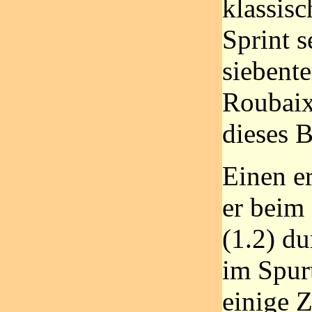
klassis
Sprint 
siebente
Roubaix 
dieses 
Einen e
er beim
(1.2) du
im Spurt
einige Z