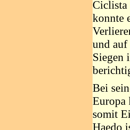
Ciclista
konnte 
Verliere
und auf
Siegen 
berichti
Bei sein
Europa 
somit E
Haedo is