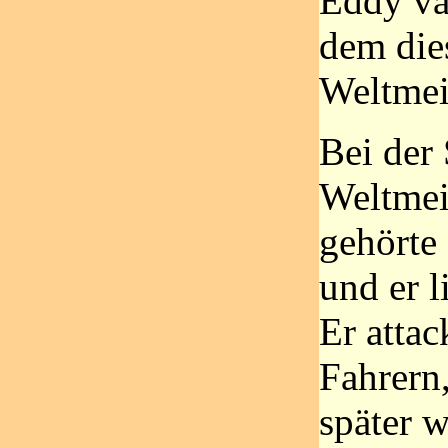
Eddy va
dem die
Weltmei
Bei der 
Weltmei
gehörte 
und er l
Er attac
Fahrern,
später w