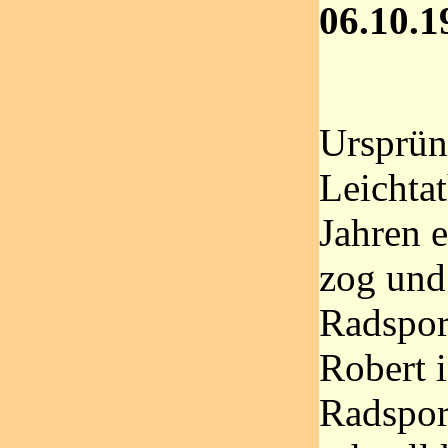
06.10.1
Ursprün
Leichtat
Jahren 
zog und
Radsport
Robert 
Radspor