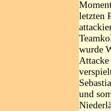
Moment 
letzten
attackie
Teamkol
wurde We
Attacke
verspie
Sebasti
und somi
Niederl