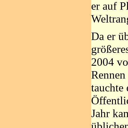
er auf P
Weltrang
Da er ü
größeres
2004 vo
Rennen 
tauchte 
Öffentli
Jahr ka
übliche