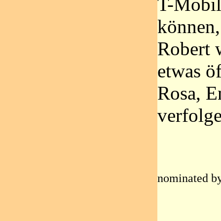
T-Mobil
können,
Robert 
etwas öf
Rosa, E
verfolg
nominated by