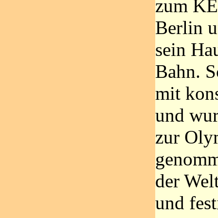
zum KE
Berlin 
sein Ha
Bahn. Sc
mit kon
und wur
zur Oly
genomme
der Wel
und fest