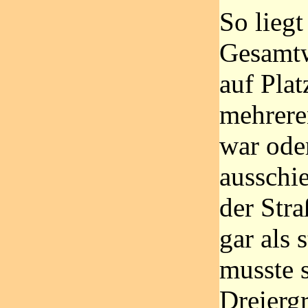
So lieg
Gesamtw
auf Plat
mehrere
war ode
ausschi
der Stra
gar als 
musste s
Dreierg