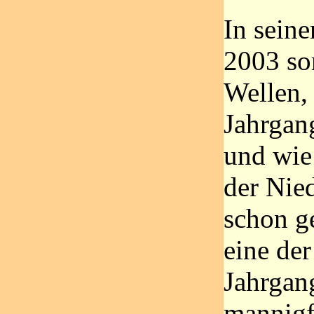
In seine
2003 sor
Wellen,
Jahrgang
und wie
der Nied
schon g
eine der
Jahrgan
mannigf