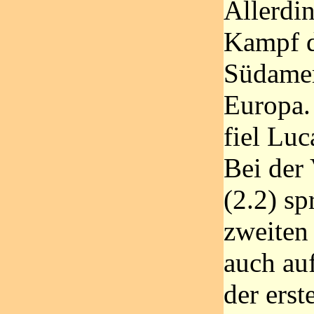
Allerdi
Kampf d
Südamer
Europa.
fiel Luc
Bei der
(2.2) sp
zweiten 
auch au
der erst