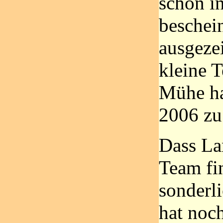
schon in
beschei
ausgeze
kleine T
Mühe ha
2006 zu
Dass La
Team fin
sonderl
hat noch