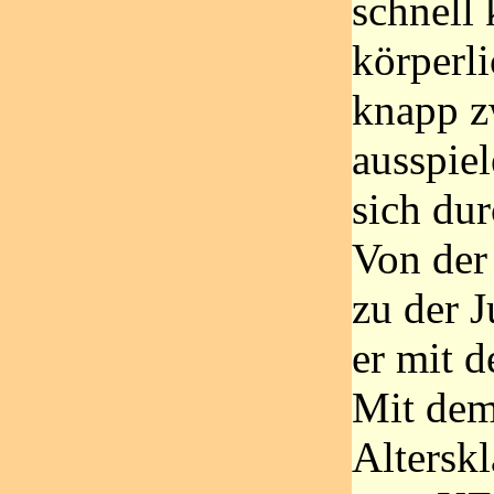
schnell 
körperli
knapp z
ausspiel
sich dur
Von der 
zu der 
er mit d
Mit dem
Altersk