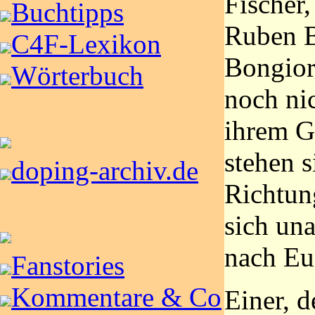
Fischer,
Buchtipps
Ruben B
C4F-Lexikon
Bongior
Wörterbuch
noch nic
ihrem G
stehen s
doping-archiv.de
Richtun
sich un
nach Eu
Fanstories
Kommentare & Co
Einer, 