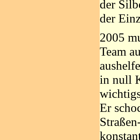
der Silb
der Ein
2005 mu
Team au
aushelfe
in null
wichtig
Er scho
Straßen
konstan