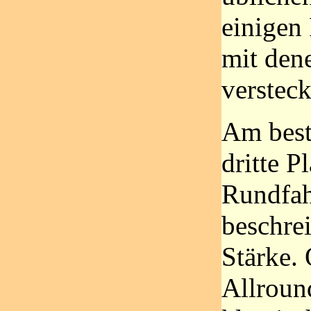
einigen
mit dene
verstec
Am best
dritte P
Rundfah
beschrei
Stärke. 
Allround