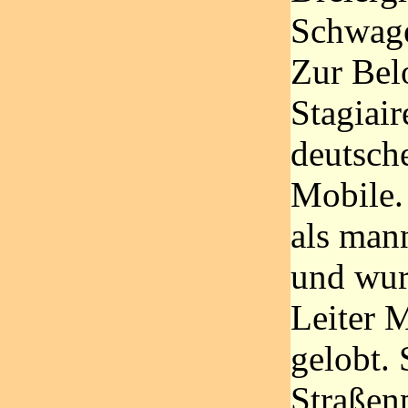
Schwage
Zur Bel
Stagiai
deutsche
Mobile. 
als man
und wur
Leiter 
gelobt.
Straßen