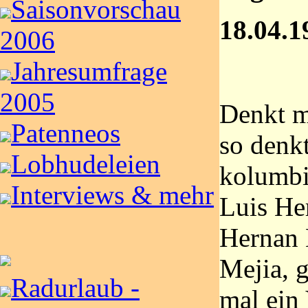
Saisonvorschau
18.04.1
2006
Jahresumfrage
2005
Denkt m
Patenneos
so denk
Lobhudeleien
kolumbi
Interviews & mehr
Luis Her
Hernan 
Mejia, g
Radurlaub -
mal ein