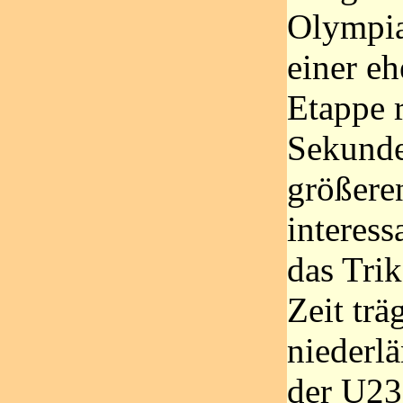
Olympia
einer eh
Etappe r
Sekunde
größere
interess
das Trik
Zeit trä
niederl
der U23