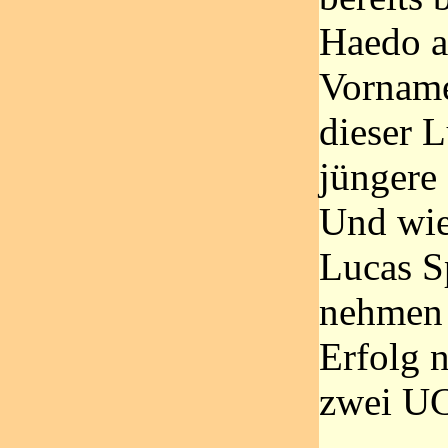
Haedo a
Vorname
dieser L
jüngere
Und wie
Lucas Sp
nehmen 
Erfolg n
zwei UC