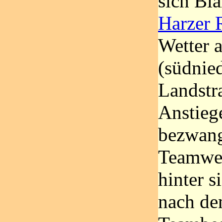
sich Bl
Harzer 
Wetter 
(südnie
Landstra
Anstieg
bezwang
Teamwer
hinter s
nach de