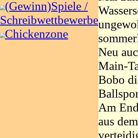
(Gewinn)Spiele /
Wassers
Schreibwettbewerbe
ungewoh
Chickenzone
sommerl
Neu auc
Main-Ta
Bobo di
Ballspor
Am Ende
aus dem
verteid