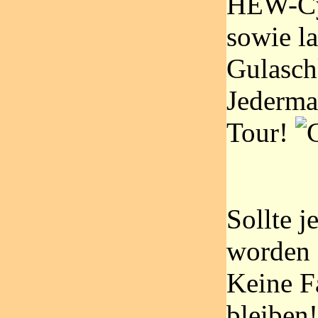
HEW-Cy
sowie la
Gulasch
Jederma
Tour!
Sollte 
worden 
Keine F
bleiben!