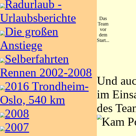
Radurlaub -
Urlaubsberichte
Das
Team
Die großen
vor
dem
Start...
Anstiege
Selberfahrten
Rennen 2002-2008
Und auc
2016 Trondheim-
im Einsa
Oslo, 540 km
des Tea
2008
2007