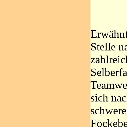
Erwähnt 
Stelle n
zahlrei
Selberf
Teamwer
sich nac
schwere
Fockeber