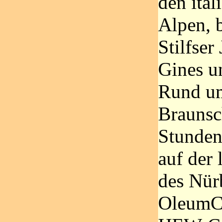
den ital
Alpen, b
Stilfser
Gines u
Rund um
Brauns
Stunde
auf der
des Nür
OleumCi