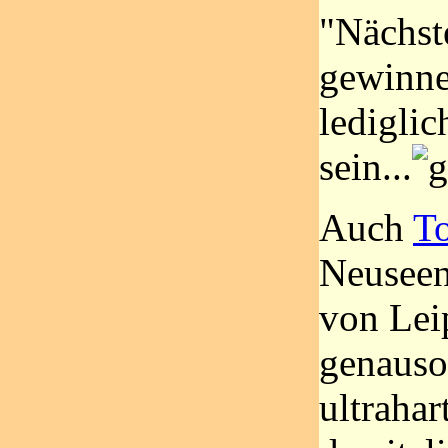
"Nächst
gewinne
lediglic
sein...
Auch
To
Neuseen
von Lei
genaus
ultrahar