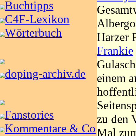
Buchtipps
Gesamtw
C4F-Lexikon
Alberg
Wörterbuch
Harzer 
Frankie
Gulasch
doping-archiv.de
einem a
hoffentl
Seitens
Fanstories
zu den V
Kommentare & Co
Mal zum