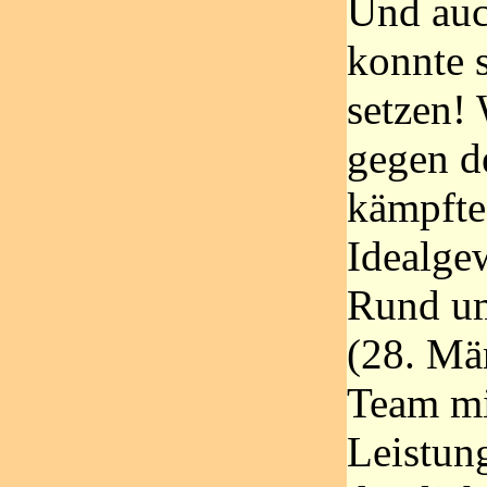
Und auc
konnte 
setzen!
gegen d
kämpfte
Idealge
Rund u
(28. Mär
Team mi
Leistun