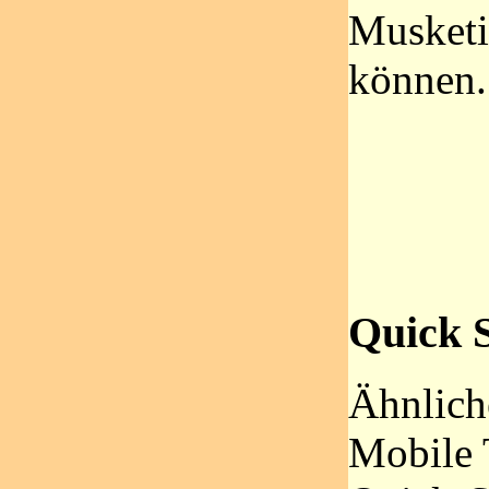
Musketi
können.
Quick S
Ähnlich
Mobile 