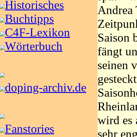
Historisches
Andrea 
Buchtipps
Zeitpunk
C4F-Lexikon
Saison 
Wörterbuch
fängt un
seinen v
gesteckt
doping-archiv.de
Saisonh
Rheinla
wird es 
Fanstories
sehr en