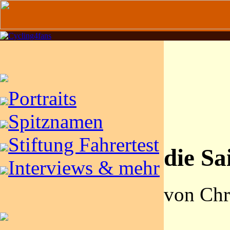
Portraits
Spitznamen
Stiftung Fahrertest
die Sa
Interviews & mehr
von Chr