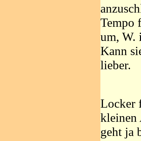
anzusch
Tempo f
um, W. i
Kann sie
lieber.
Locker f
kleinen
geht ja 