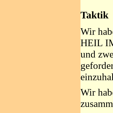
Taktik
Wir habe
HEIL 
und zwei
geforde
einzuhal
Wir hab
zusamme