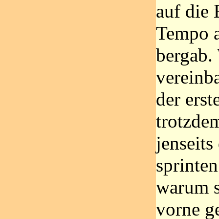
auf die
Tempo a
bergab.
vereinba
der erst
trotzdem
jenseits
sprinten
warum s
vorne ge