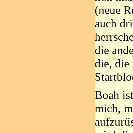
(neue Re
auch dri
herrsche
die and
die, die
Startblo
Boah ist
mich, mi
aufzurüs