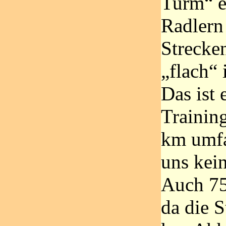
Turm“ e
Radlern
Strecke
„flach“
Das ist 
Training
km umfa
uns kein
Auch 75
da die S