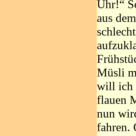
Uhr!“ S
aus dem 
schlecht
aufzukla
Frühstü
Müsli m
will ic
flauen 
nun wir
fahren. 