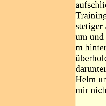
aufschli
Trainin
stetiger
um und 
m hinter
überhol
darunte
Helm un
mir nic