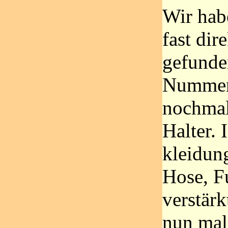
Wir hab
fast dir
gefunde
Nummern
nochmal
Halter. 
kleidung
Hose, Fu
verstärk
nun mal