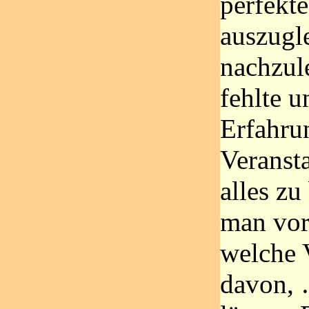
perfekt
auszugl
nachzul
fehlte u
Erfahru
Veranst
alles zu
man vor
welche 
davon, 