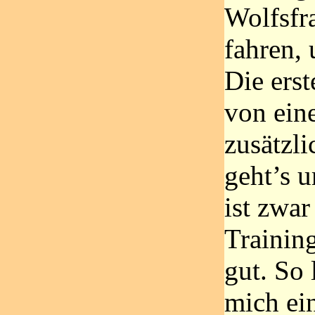
Wolfsfra
fahren, 
Die erst
von ein
zusätzli
geht’s 
ist zwar
Training
gut. So 
mich ei