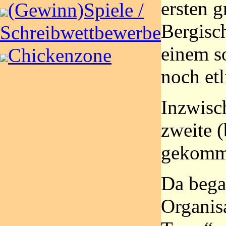
ersten 
(Gewinn)Spiele /
Bergisc
Schreibwettbewerbe
einem s
Chickenzone
noch etl
Inzwisc
zweite (
gekomm
Da begab
Organis