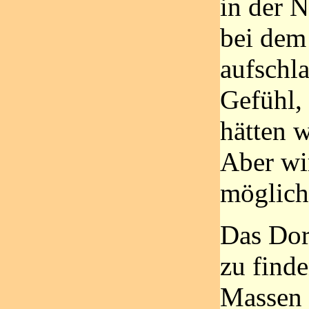
in der N
bei dem
aufschla
Gefühl,
hätten 
Aber wir
mögliche
Das Dor
zu finde
Massen 