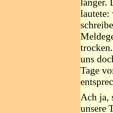
länger. 
lautete:
schreib
Meldege
trocken.
uns doch
Tage vo
entspre
Ach ja, 
unsere T