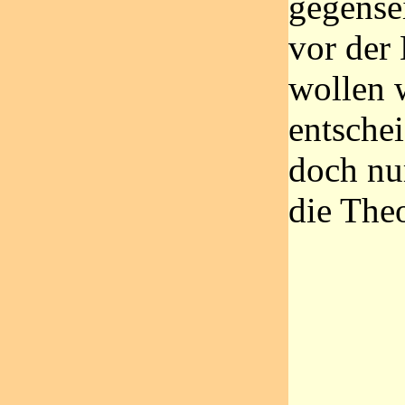
gegensei
vor der
wollen 
entschei
doch nur
die The