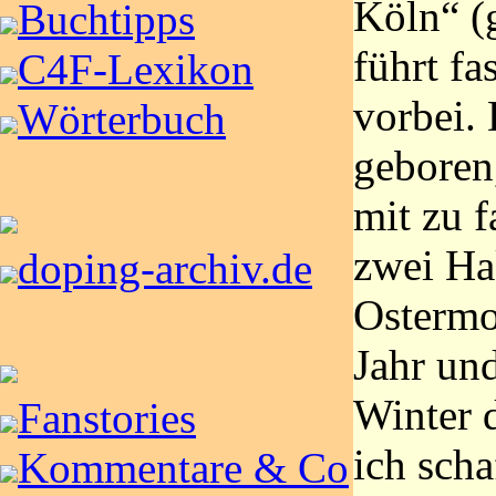
Köln“ (g
Buchtipps
führt fa
C4F-Lexikon
vorbei.
Wörterbuch
geboren
mit zu f
zwei Ha
doping-archiv.de
Ostermo
Jahr un
Winter d
Fanstories
ich scha
Kommentare & Co