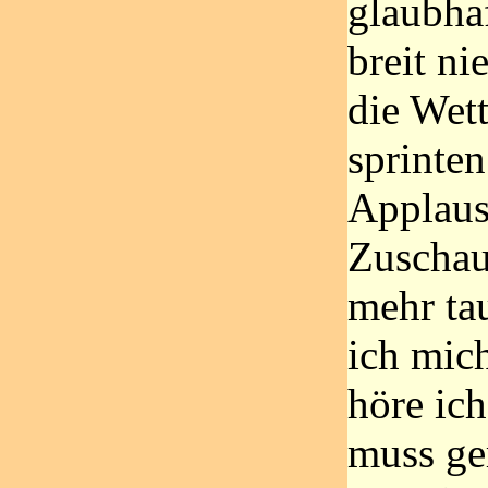
glaubha
breit n
die Wet
sprinten
Applaus
Zuschaue
mehr tau
ich mic
höre ich
muss ge