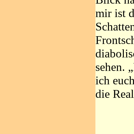
mir ist 
Schatte
Frontsch
diaboli
sehen. „
ich euc
die Rea