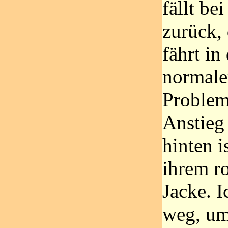
fällt be
zurück, 
fährt in
normale
Problem
Anstieg 
hinten i
ihrem r
Jacke. 
weg, um