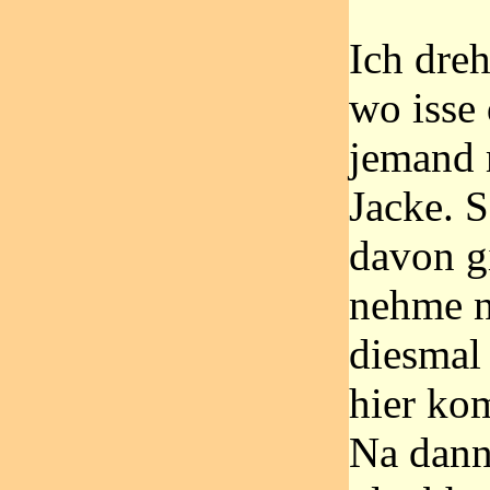
Ich dre
wo isse 
jemand 
Jacke. 
davon g
nehme n
diesmal 
hier ko
Na dann