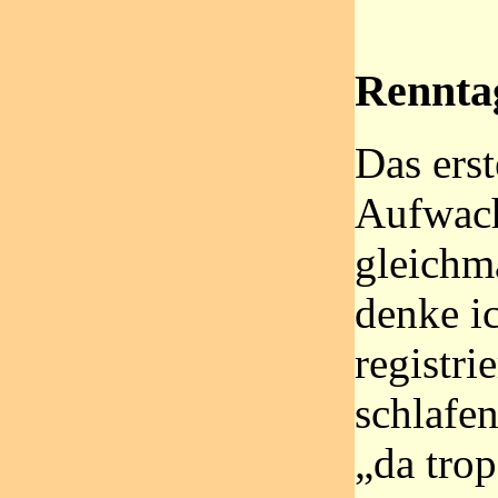
Rennta
Das ers
Aufwache
gleichm
denke i
registri
schlafe
„da trop