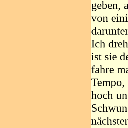
geben, 
von ein
darunte
Ich dre
ist sie 
fahre m
Tempo, h
hoch un
Schwung
nächste