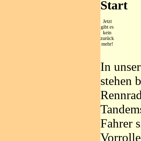
Start
Jetzt
gibt es
kein
zurück
mehr!
In unser
stehen 
Rennrad
Tandems
Fahrer 
Vorrolle