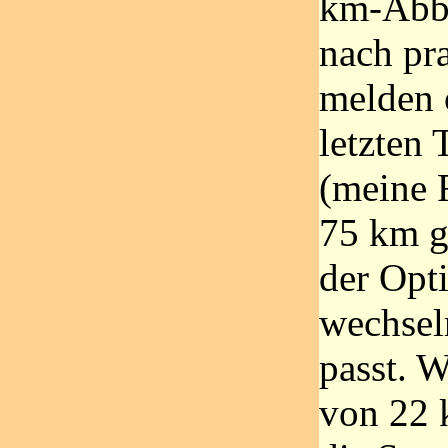
km-Abbi
nach pra
melden 
letzten 
(meine F
75 km g
der Opti
wechsel
passt. W
von 22 