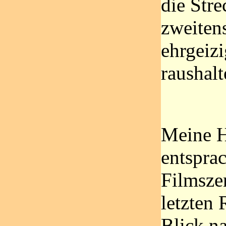
die Str
zweiten
ehrgeiz
raushalt
Meine H
entsprac
Filmszen
letzten 
Blick na