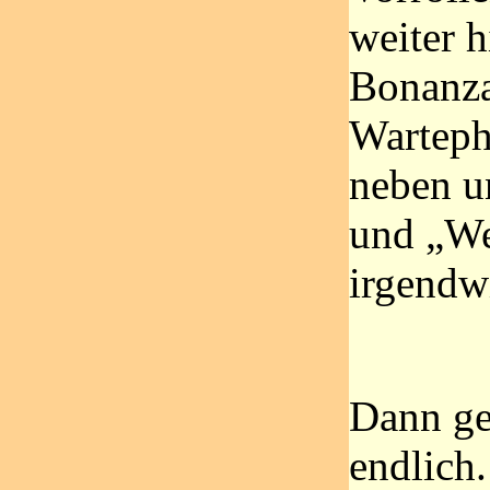
weiter h
Bonanzar
Warteph
neben u
und „We
irgendw
Dann ge
endlich