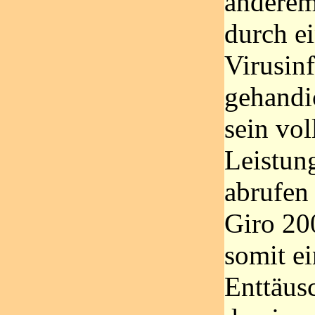
anderem
durch e
Virusin
gehandi
sein vol
Leistun
abrufen
Giro 20
somit ei
Enttäus