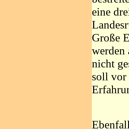
eine dr
Landesr
Große E
werden 
nicht ge
soll vor
Erfahru
Ebenfall