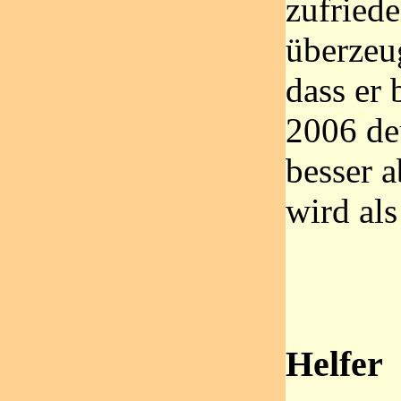
zufried
überzeu
dass er
2006 de
besser 
wird als
Helfer