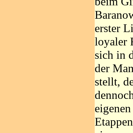
beim Gir
Baranow
erster Li
loyaler 
sich in 
der Man
stellt, d
dennoch
eigenen
Etappen