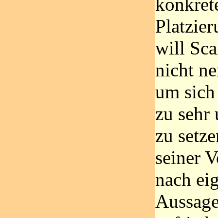
konkret
Platzier
will Sc
nicht n
um sich 
zu sehr
zu setze
seiner 
nach ei
Aussage