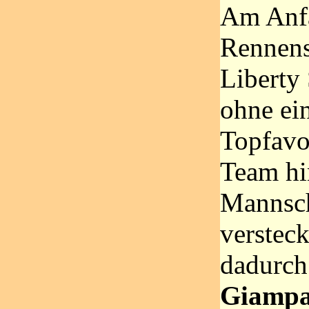
Am Anf
Rennens
Liberty
ohne ei
Topfavo
Team hi
Mannsc
verstec
dadurch
Giampa