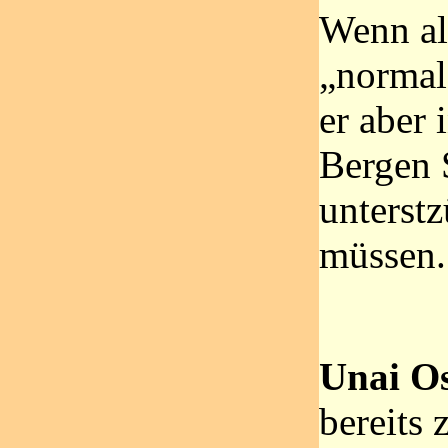
Wenn al
„normal“
er aber 
Bergen 
unterstz
müssen.
Unai O
bereits 