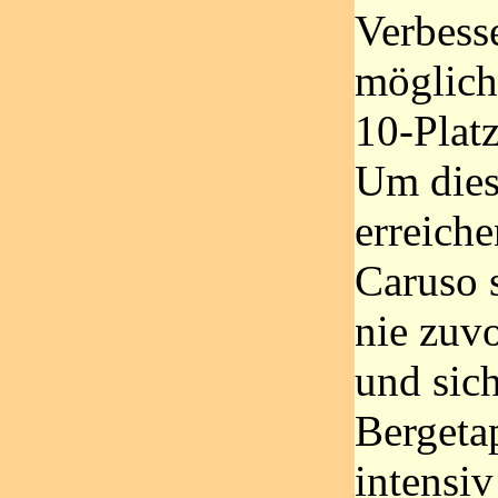
Verbess
möglich
10-Platz
Um dies
erreiche
Caruso 
nie zuvo
und sich
Bergeta
intensiv