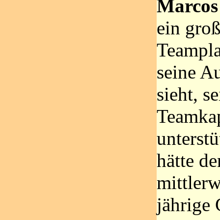
Marcos
ein groß
Teampla
seine A
sieht, s
Teamkap
unterst
hätte de
mittlerw
jährige 