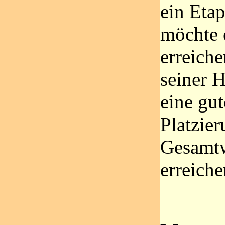
ein Eta
möchte 
erreiche
seiner H
eine gut
Platzier
Gesamt
erreiche