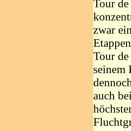
Tour de
konzentr
zwar ei
Etappen
Tour de
seinem 
dennoch
auch be
höchste
Fluchtg