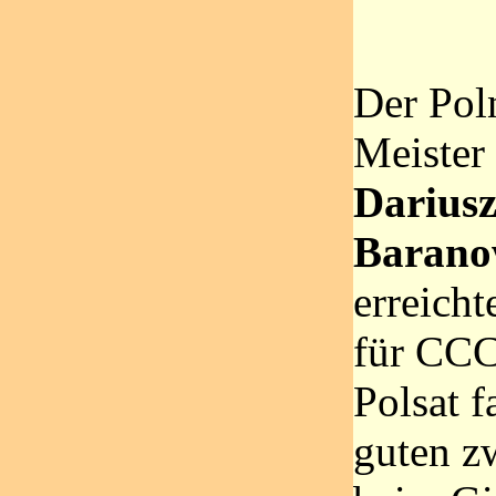
Der Pol
Meister
Darius
Barano
erreich
für CCC
Polsat f
guten z