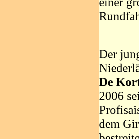
einer g
Rundfah
Der jun
Niederl
De Kor
2006 se
Profisai
dem Giro
bestreit