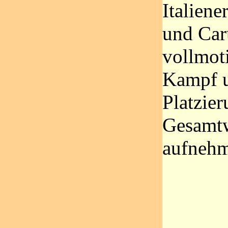
Italiene
und Car
vollmoti
Kampf u
Platzier
Gesamt
aufnehm