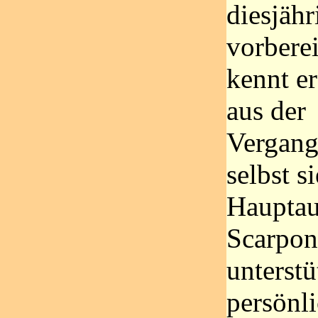
diesjähr
vorberei
kennt er
aus der
Vergang
selbst s
Hauptau
Scarpon
unterstü
persönli