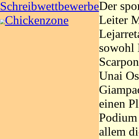
Der spor
Schreibwettbewerbe
Leiter 
Chickenzone
Lejarret
sowohl 
Scarpon
Unai Os
Giampa
einen P
Podium 
allem d