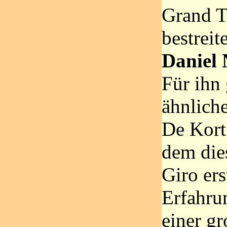
Grand T
bestreit
Daniel
Für ihn 
ähnliche
De Kort:
dem die
Giro ers
Erfahru
einer g