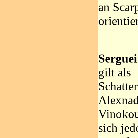
an Scar
orienti
Serguei
gilt als
Schatte
Alexnad
Vinokou
sich jed