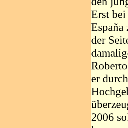
den jung
Erst bei
España z
der Seit
damalig
Roberto
er durc
Hochgeb
überzeu
2006 sol