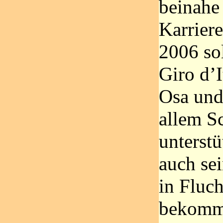
beinahe
Karriere
2006 so
Giro d’I
Osa und
allem S
unterstü
auch se
in Fluc
bekomm