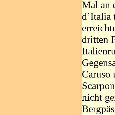
Mal an 
d’Italia
erreicht
dritten 
Italienr
Gegensa
Caruso 
Scarponi
nicht ge
Bergpäs