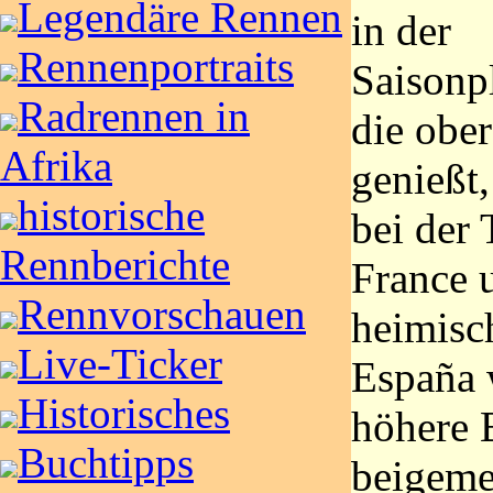
Legendäre Rennen
in der
Rennenportraits
Saisonp
Radrennen in
die ober
Afrika
genießt,
historische
bei der 
Rennberichte
France 
Rennvorschauen
heimisc
Live-Ticker
España 
Historisches
höhere 
Buchtipps
beigeme