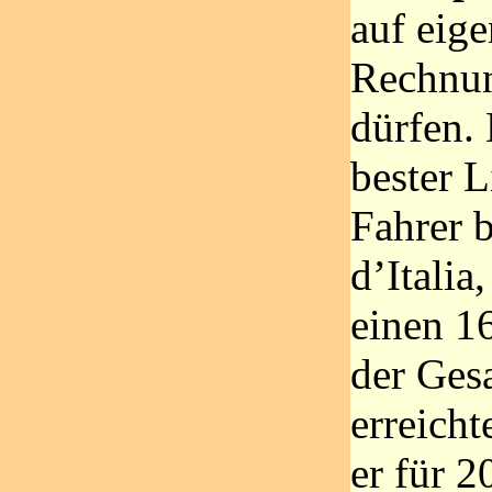
auf eig
Rechnun
dürfen.
bester L
Fahrer 
d’Italia
einen 16
der Ges
erreicht
er für 2