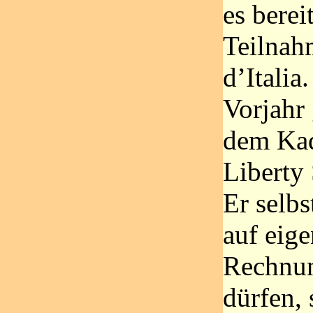
es berei
Teilnah
d’Italia
Vorjahr 
dem Ka
Liberty
Er selb
auf eig
Rechnun
dürfen, 