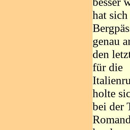
besser 
hat sich
Bergpäs
genau a
den letz
für die
Italienr
holte si
bei der 
Romandi