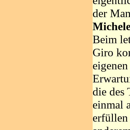
eigentli
der Man
Michele
Beim let
Giro kon
eigenen
Erwartu
die des
einmal 
erfüllen