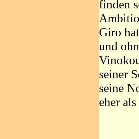
finden s
Ambitio
Giro hat
und ohn
Vinokou
seiner S
seine N
eher als