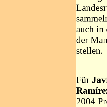
Landesr
sammeln
auch in
der Man
stellen.
Für
Jav
Ramíre
2004 Pro