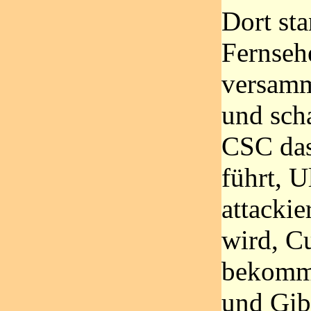
Dort st
Fernseh
versamm
und sch
CSC das
führt, U
attackie
wird, C
bekomme
und Gib