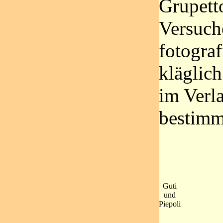
Grupett
Versuch
fotograf
kläglic
im Verl
bestimm
Guti
und
Piepoli