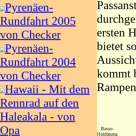
Passanst
Pyrenäen-
durchgeh
Rundfahrt 2005
ersten H
von Checker
bietet s
Pyrenäen-
Aussicht
Rundfahrt 2004
kommt b
von Checker
Rampen 
Hawaii - Mit dem
Rennrad auf den
Haleakala - von
Opa
Basso-
Huldigung