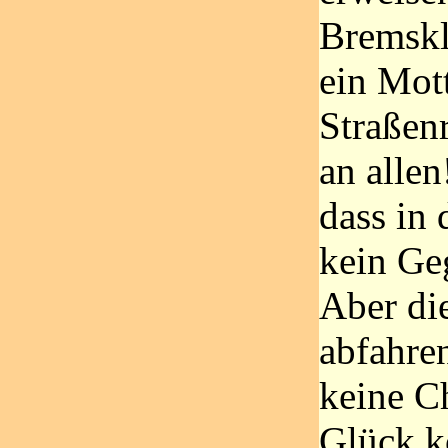
Bremsklö
ein Mot
Straßen
an allen
dass in
kein G
Aber di
abfahre
keine 
Glück k