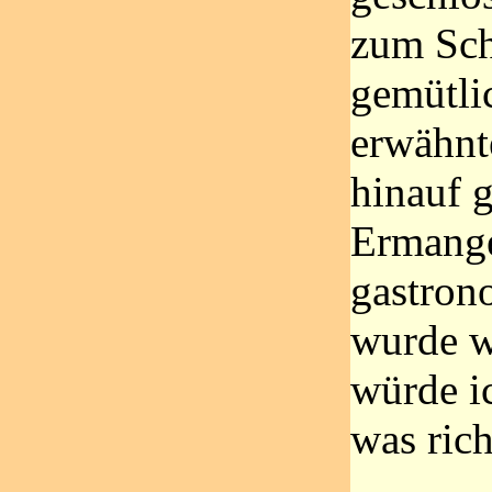
zum Sch
gemütlic
erwähnt
hinauf g
Ermange
gastron
wurde w
würde i
was ric