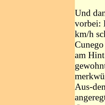
Und dan
vorbei: 
km/h sch
Cunego 
am Hinte
gewohnt
merkwü
Aus-dem
angereg