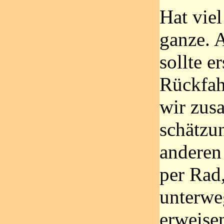
Hat vie
ganze. A
sollte 
Rückfahr
wir zus
schätzu
anderen
per Rad
unterweg
erweise