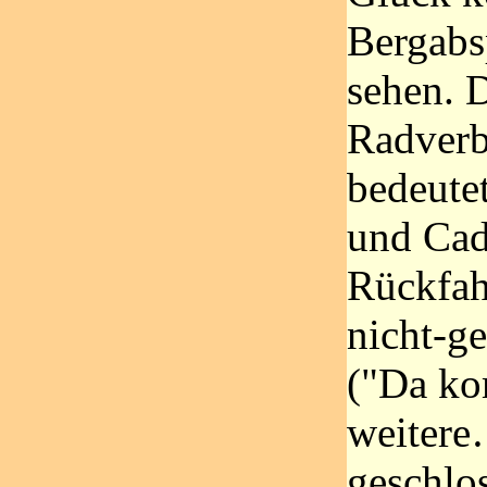
Bergabs
sehen. D
Radverb
bedeute
und Cad
Rückfahr
nicht-ge
("Da k
weitere
geschlo