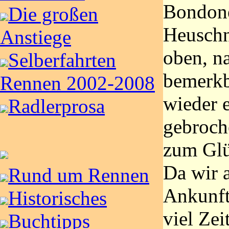
Bondone
Die großen
Heuschn
Anstiege
oben, na
Selberfahrten
bemerkb
Rennen 2002-2008
wieder 
Radlerprosa
gebroch
zum Glü
Da wir 
Rund um Rennen
Ankunft
Historisches
viel Zei
Buchtipps