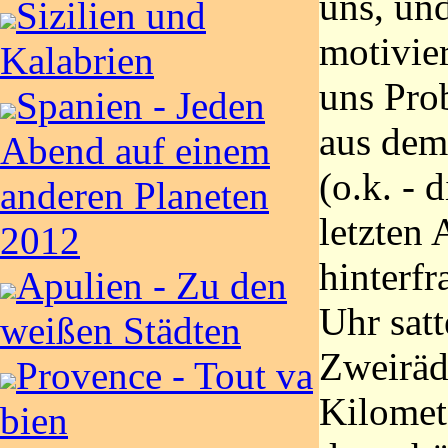
uns, un
Sizilien und
motivie
Kalabrien
uns Pro
Spanien - Jeden
aus dem
Abend auf einem
(o.k. - 
anderen Planeten
letzten
2012
hinterf
Apulien - Zu den
Uhr satt
weißen Städten
Zweiräd
Provence - Tout va
Kilomete
bien