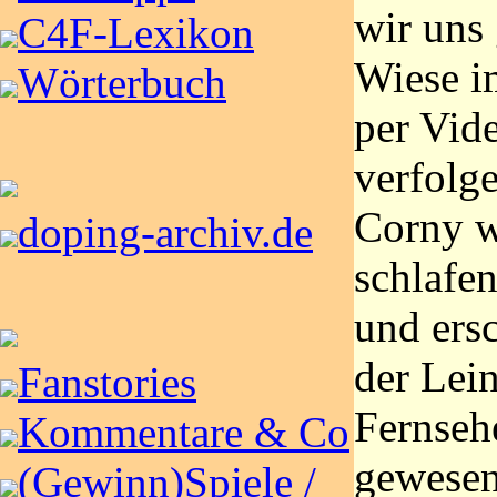
wir uns 
C4F-Lexikon
Wiese i
Wörterbuch
per Vid
verfolg
Corny w
doping-archiv.de
schlafen
und ers
der Le
Fanstories
Fernseh
Kommentare & Co
gewese
(Gewinn)Spiele /