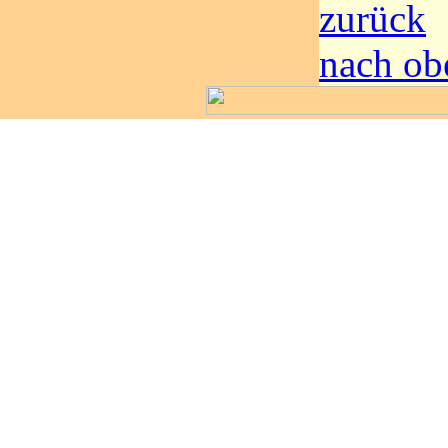
zurück
nach ob