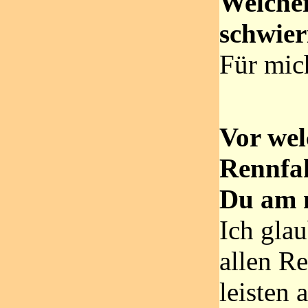
Welcher
schwier
Für mich
Vor we
Rennfah
Du am 
Ich gla
allen Re
leisten 