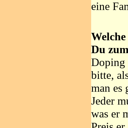
eine Fam
Welche 
Du zum
Doping 
bitte, a
man es g
Jeder mu
was er 
Preis er