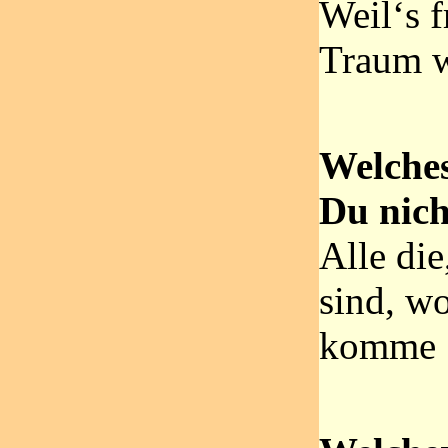
Weil‘s f
Traum w
Welche
Du nic
Alle die
sind, wo
komme 