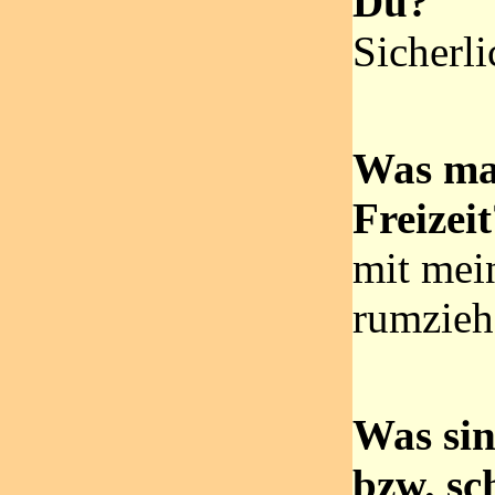
Du?
Sicherli
Was ma
Freizei
mit mei
rumzieh
Was sin
bzw. sc