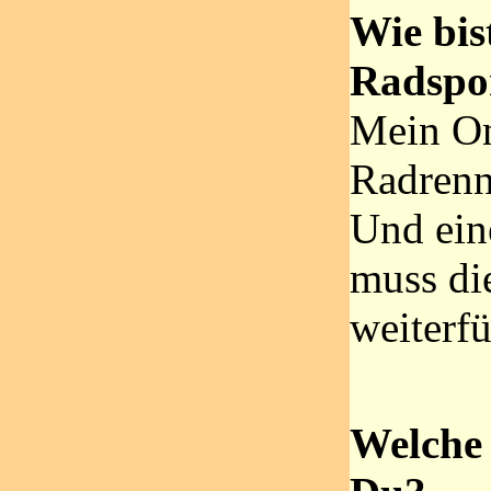
Wie bi
Radspo
Mein On
Radrenn
Und ein
muss die
weiterf
Welche 