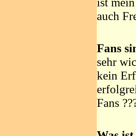
ist mei
auch Fr
Fans sin
sehr wi
kein Erf
erfolgre
Fans ??
Was ist