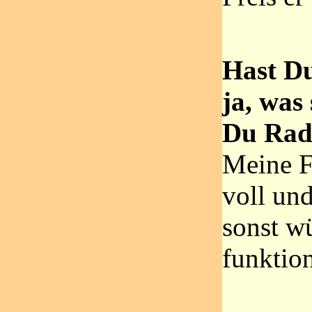
Hast D
ja, was
Du Radr
Meine Fa
voll und
sonst wü
funktion