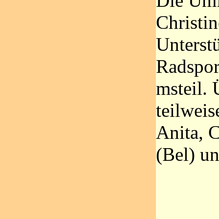
Die Umf
Christin
Unterst
Radspor
msteil.
teilweis
Anita, C
(Bel) un