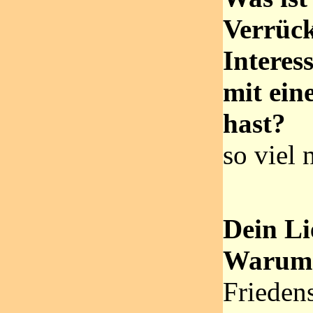
Verrück
Interes
mit ein
hast?
so viel 
Dein Li
Warum
Frieden