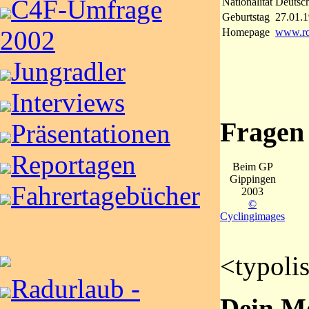
C4F-Umfrage
Nationalität
Deutsc
Geburtstag
27.01.
2002
Homepage
www.rob
Jungradler
Interviews
Fragen
Präsentationen
Reportagen
Beim GP
Gippingen
Fahrertagebücher
2003
©
Cyclingimages
<typoli
Radurlaub -
Dein Mo