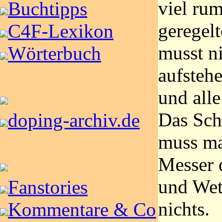
viel rum
Buchtipps
geregelt
C4F-Lexikon
musst ni
Wörterbuch
aufsteh
und alle
Das Sch
doping-archiv.de
muss ma
Messer 
und Wett
Fanstories
nichts.
Kommentare & Co