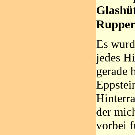
Glashü
Rupper
Es wurd
jedes H
gerade 
Eppstei
Hinterr
der mic
vorbei f