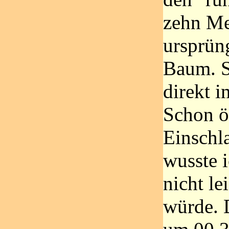
zehn Me
ursprün
Baum. S
direkt i
Schon ö
Einschl
wusste i
nicht le
würde. 