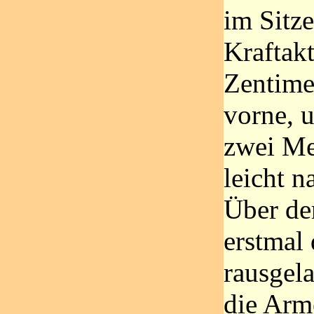
im Sitz
Kraftakt
Zentime
vorne, 
zwei Me
leicht n
Über der
erstmal
rausgela
die Arm