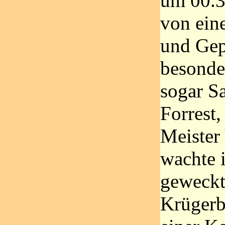
um 00.30
von ein
und Gep
besonde
sogar S
Forrest,
Meister
wachte i
geweckt
Krügerb