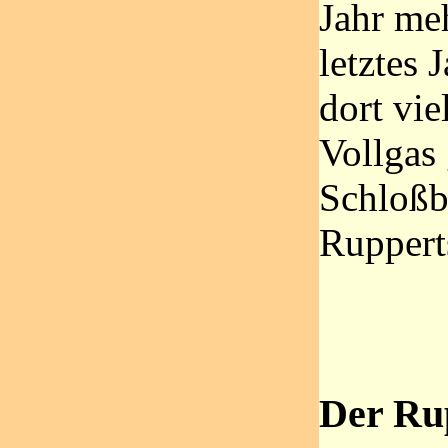
Jahr meh
letztes 
dort vie
Vollgas
Schloßb
Ruppert
Der Ru