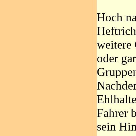
Hoch na
Heftrich
weitere
oder ga
Gruppen
Nachdem
Ehlhalt
Fahrer 
sein Hin