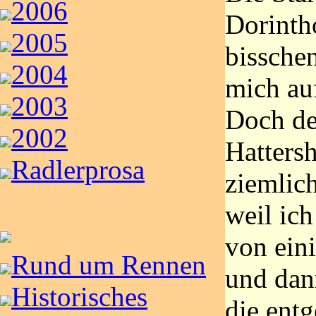
2006
Dorinth
2005
bissche
2004
mich au
2003
Doch de
2002
Hattersh
Radlerprosa
ziemlich
weil ic
von eini
Rund um Rennen
und dan
Historisches
die ent