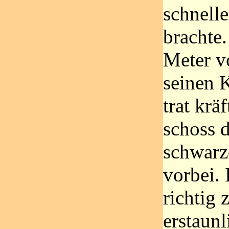
schnelle
brachte
Meter v
seinen 
trat krä
schoss d
schwarz
vorbei. 
richtig 
erstaunl