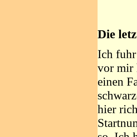
Die let
Ich fuh
vor mir 
einen Fa
schwarz
hier ric
Startnu
so. Ich 