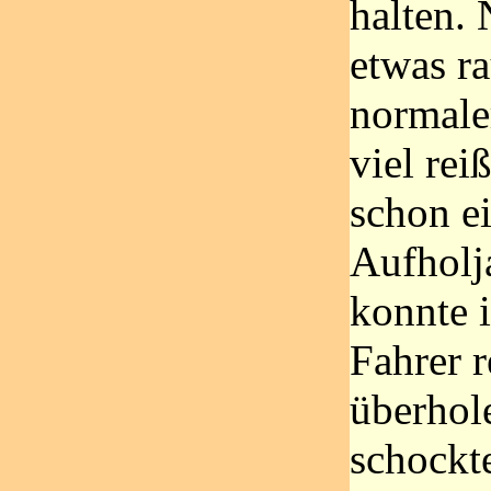
halten.
etwas r
normale
viel rei
schon e
Aufholj
konnte i
Fahrer r
überhol
schockte