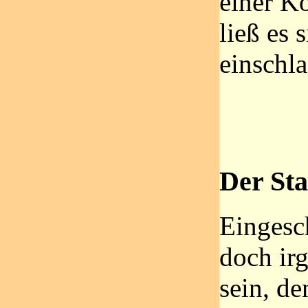
einer K
ließ es 
einschla
Der Sta
Eingesc
doch ir
sein, de