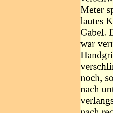
Meter sp
lautes 
Gabel. 
war verr
Handgri
verschli
noch, s
nach unt
verlang
nach rec