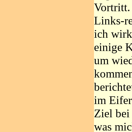
Vortritt
Links-r
ich wir
einige 
um wied
kommen.
berichte
im Eifer
Ziel bei
was mic