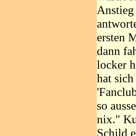
Anstieg
antworte
ersten M
dann fa
locker h
hat sic
'Fanclub
so ausse
nix." K
Schild e