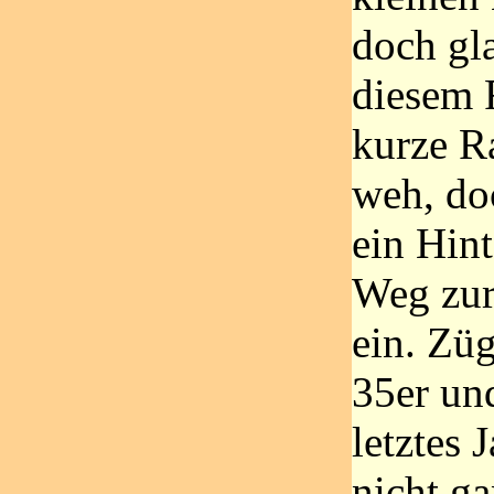
doch gla
diesem 
kurze R
weh, do
ein Hint
Weg zur
ein. Züg
35er un
letztes 
nicht ga