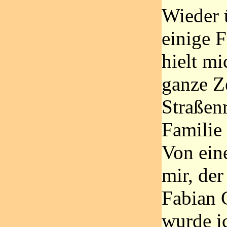
Wieder 
einige 
hielt mi
ganze Z
Straßen
Familie 
Von ein
mir, de
Fabian C
wurde ic