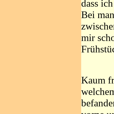
dass ich
Bei man
zwische
mir scho
Frühstü
Kaum fr
welchem
befande