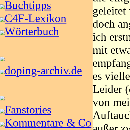
Buchtipps
geleitet
C4F-Lexikon
doch a
Wörterbuch
ich ers
mit etw
empfang
doping-archiv.de
es viell
Leider 
von mei
Fanstories
Auftauc
Kommentare & Co
außer z