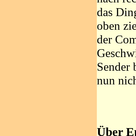
das Din
oben zi
der Com
Geschwi
Sender b
nun nic
Über E