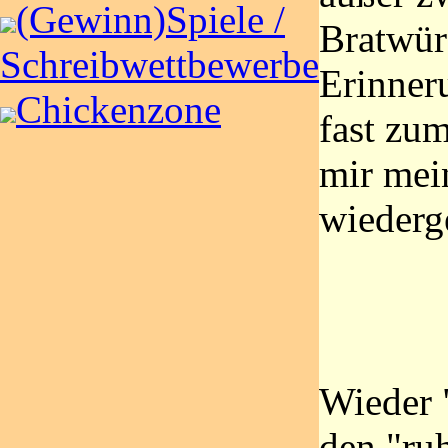
(Gewinn)Spiele /
Bratwür
Schreibwettbewerbe
Erinner
Chickenzone
fast zum
mir mein
wiederg
Wieder 
den "ruh