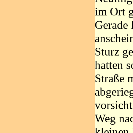
im Ort 
Gerade h
anschei
Sturz ge
hatten s
Straße 
abgerie
vorsicht
Weg nac
kleinen 