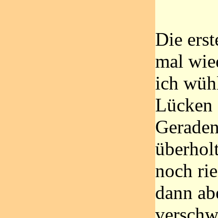
Die ers
mal wied
ich wüh
Lücken 
Geraden
überholt
noch rie
dann abe
verschw