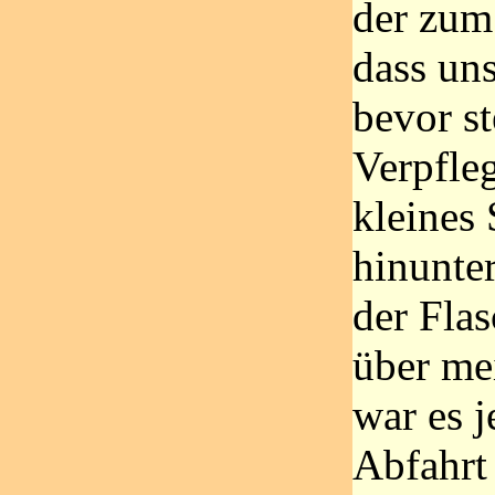
der zum
dass un
bevor s
Verpfle
kleines
hinunter
der Flas
über me
war es j
Abfahrt 