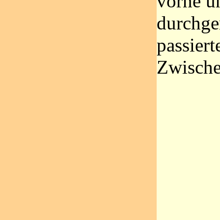
vorne u
durchge
passiert
Zwische