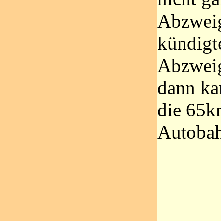
Abzweig
kündigte
Abzweig
dann ka
die 65k
Autobah