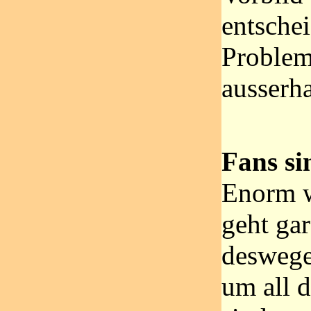
entsche
Problem
ausserha
Fans sin
Enorm w
geht gar
deswege
um all d