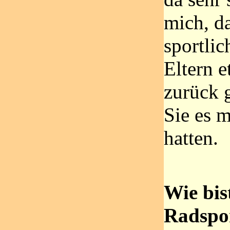
mich, d
sportli
Eltern e
zurück 
Sie es m
hatten.
Wie bi
Radspo