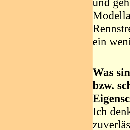
und geh
Modella
Rennstr
ein weni
Was sin
bzw. sc
Eigensc
Ich denk
zuverlä