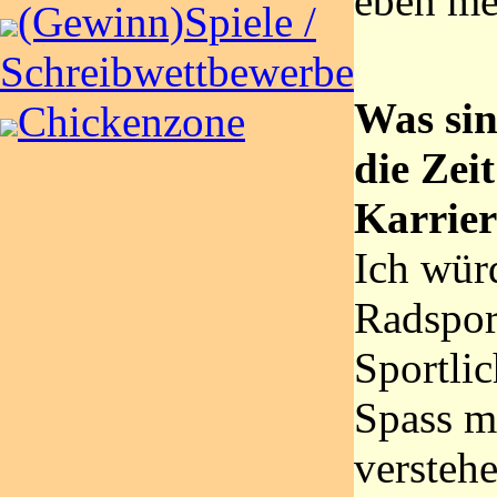
eben me
(Gewinn)Spiele /
Schreibwettbewerbe
Was sin
Chickenzone
die Zei
Karrier
Ich wür
Radsport
Sportlic
Spass m
versteh