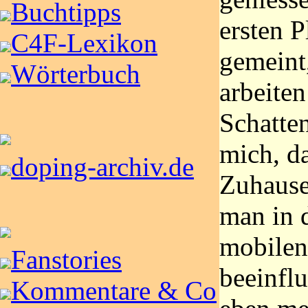
Buchtipps
ersten P
C4F-Lexikon
gemeint
Wörterbuch
arbeiten
Schatten
mich, da
doping-archiv.de
Zuhause
man in 
mobilen
Fanstories
beeinfl
Kommentare & Co