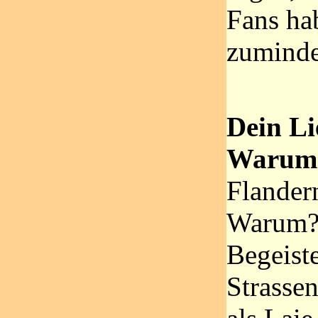
Fans ha
zuminde
Dein Li
Warum
Flander
Warum? 
Begeist
Strasse