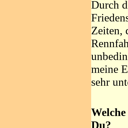
Durch d
Friede
Zeiten, 
Rennfah
unbedin
meine E
sehr unt
Welche 
Du?