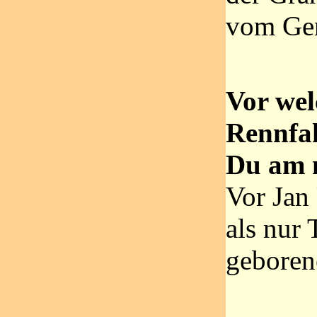
vom Gen
Vor we
Rennfah
Du am 
Vor Jan 
als nur T
geboren