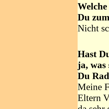
Welche 
Du zum
Nicht s
Hast D
ja, was
Du Radr
Meine F
Eltern V
da sehr 