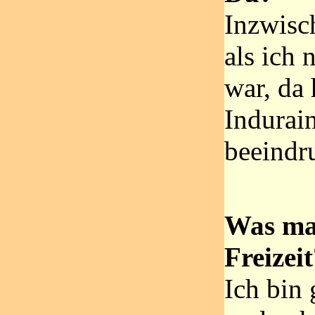
Inzwisc
als ich 
war, da
Indurai
beeindr
Was ma
Freizei
Ich bin