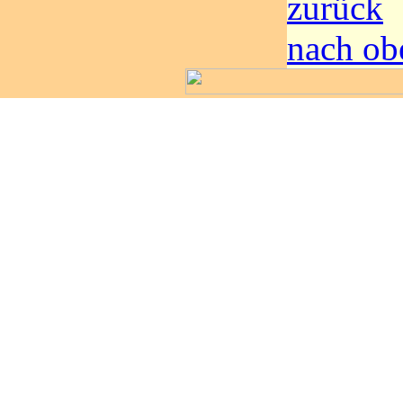
zurück
nach ob