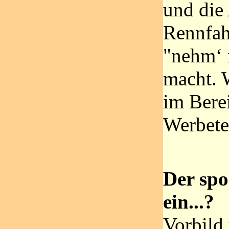
und die 
Rennfah
"nehm‘ 
macht. 
im Bere
Werbete
Der spor
ein...?
Vorbild