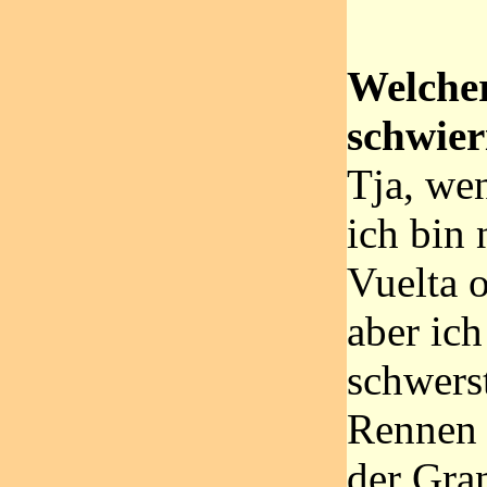
Welcher
schwier
Tja, wen
ich bin 
Vuelta 
aber ich
schwerst
Rennen 
der Gra