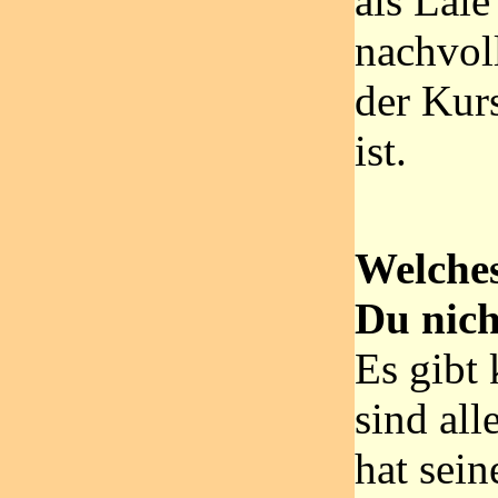
als Laie
nachvol
der Kur
ist.
Welche
Du nic
Es gibt 
sind all
hat sei