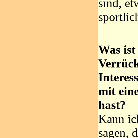
sind, et
sportlic
Was ist
Verrück
Interes
mit ein
hast?
Kann ic
sagen, d