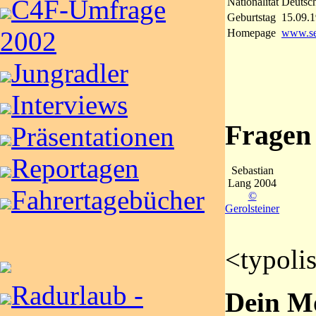
C4F-Umfrage
Nationalität
Deutsc
Geburtstag
15.09.
2002
Homepage
www.se
Jungradler
Interviews
Fragen
Präsentationen
Reportagen
Sebastian
Lang 2004
Fahrertagebücher
©
Gerolsteiner
<typoli
Radurlaub -
Dein Mo