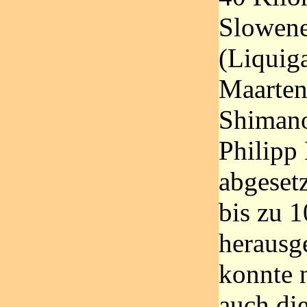
Slowene
(Liquiga
Maarten
Shimano
Philipp
abgesetz
bis zu 
herausg
konnte 
auch di