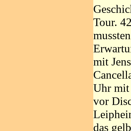
Geschic
Tour. 4
mussten
Erwart
mit Jen
Cancell
Uhr mit
vor Dis
Leipheim
das gel