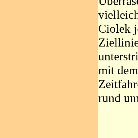
Überras
vielleic
Ciolek j
Ziellini
unterstr
mit dem
Zeitfah
rund um