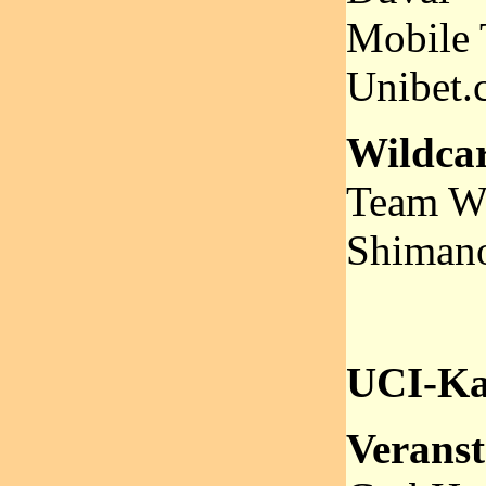
Mobile 
Unibet.
Wildca
Team Wi
Shimano
UCI-Ka
Veranst