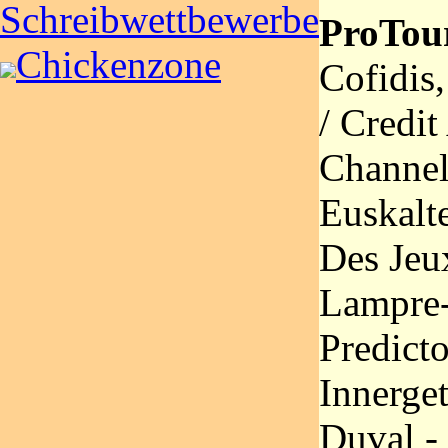
Schreibwettbewerbe
ProTou
Chickenzone
Cofidis,
/ Credit
Channel
Euskalte
Des Jeux
Lampre-
Predicto
Innerge
Duval -