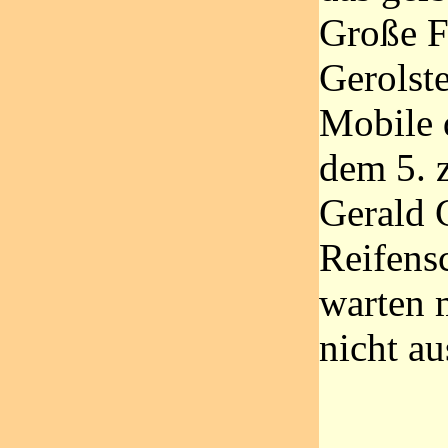
Große F
Gerolste
Mobile 
dem 5. 
Gerald C
Reifens
warten 
nicht au