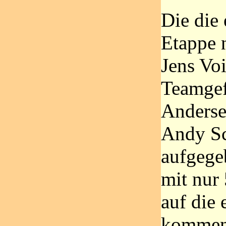
Die die 
Etappe 
Jens Voi
Teamgef
Anderse
Andy Sc
aufgege
mit nur
auf die 
kommen