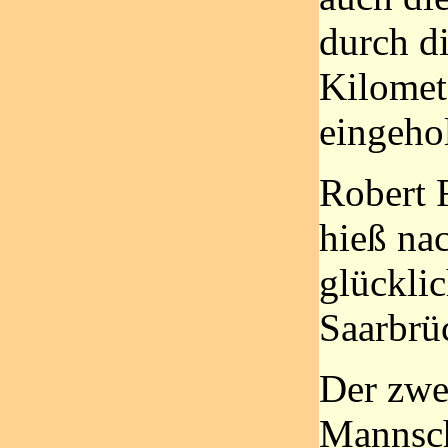
durch d
Kilomet
eingehol
Robert F
hieß na
glücklic
Saarbrü
Der zwei
Mannsch