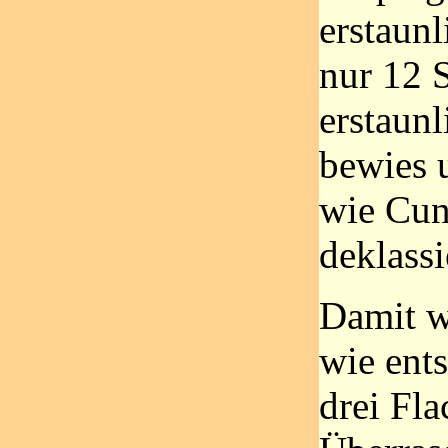
erstaunl
nur 12 
erstaunl
bewies 
wie Cun
deklassi
Damit w
wie ent
drei Fla