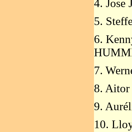
4. Jose
5. Ste
6. Kenn
HUMM
7. Wer
8. Ait
9. Auré
10. Ll