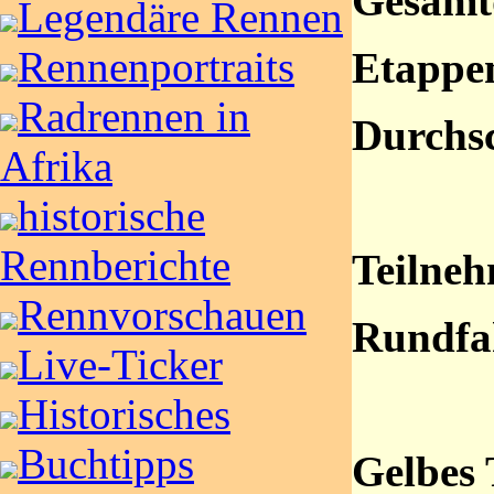
Gesamt
Legendäre Rennen
Rennenportraits
Etappe
Radrennen in
Durchsc
Afrika
historische
Rennberichte
Teilneh
Rennvorschauen
Rundfa
Live-Ticker
Historisches
Buchtipps
Gelbes 