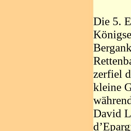
Die 5. E
Königse
Bergank
Rettenb
zerfiel
kleine 
während
David L
d’Eparg