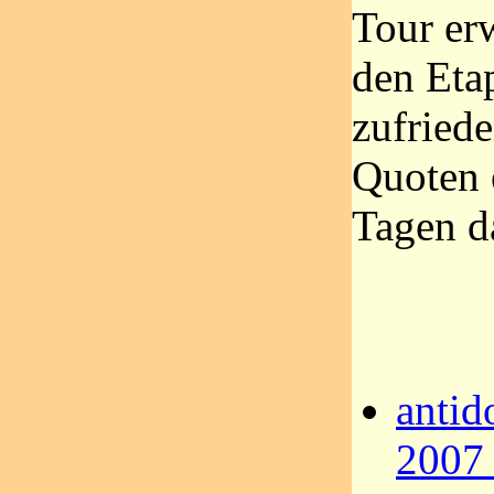
Tour er
den Eta
zufriede
Quoten 
Tagen d
antid
2007 