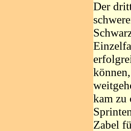
Der drit
schwere
Schwarz
Einzelf
erfolgre
können,
weitgeh
kam zu 
Sprinten
Zabel fü