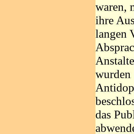
waren, 
ihre Au
langen 
Absprac
Anstalt
wurden 
Antido
beschlos
das Pub
abwende