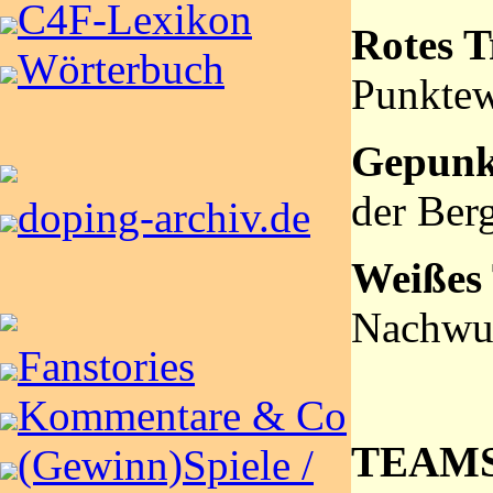
C4F-Lexikon
Rotes T
Wörterbuch
Punktew
Gepunkt
der Ber
doping-archiv.de
Weißes 
Nachwu
Fanstories
Kommentare & Co
TEAMS
(Gewinn)Spiele /