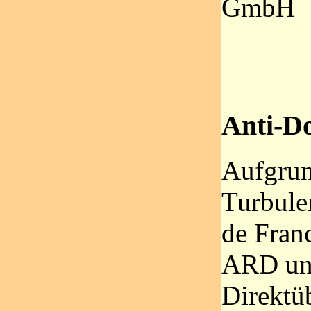
GmbH
Anti-D
Aufgrun
Turbule
de Fran
ARD un
Direktü