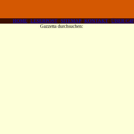
HOME
|
LESERPOST
|
SITEMAP
|
KONTAKT
|
ÜBER C4F
Gazzetta durchsuchen: