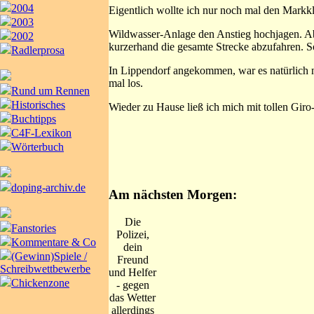
2004
Eigentlich wollte ich nur noch mal den Mark
2003
Wildwasser-Anlage den Anstieg hochjagen. Abe
2002
kurzerhand die gesamte Strecke abzufahren. So
Radlerprosa
In Lippendorf angekommen, war es natürlich n
mal los.
Rund um Rennen
Historisches
Wieder zu Hause ließ ich mich mit tollen Gir
Buchtipps
C4F-Lexikon
Wörterbuch
doping-archiv.de
Am nächsten Morgen:
Die
Fanstories
Polizei,
Kommentare & Co
dein
(Gewinn)Spiele /
Freund
Schreibwettbewerbe
und Helfer
Chickenzone
- gegen
das Wetter
allerdings