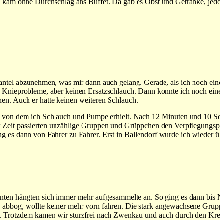
d kam ohne Durchschlag ans Buffet. Da gab es Obst und Getränke, jedo
ntel abzunehmen, was mir dann auch gelang. Gerade, als ich noch ei
tte Knieprobleme, aber keinen Ersatzschlauch. Dann konnte ich noch eine
hen. Auch er hatte keinen weiteren Schlauch.
, von dem ich Schlauch und Pumpe erhielt. Nach 12 Minuten und 10 S
 Zeit passierten unzählige Gruppen und Grüppchen den Verpflegungsp
ng es dann von Fahrer zu Fahrer. Erst in Ballendorf wurde ich wieder ü
inten hängten sich immer mehr aufgesammelte an. So ging es dann bis N
u abbog, wollte keiner mehr vorn fahren. Die stark angewachsene Gru
t. Trotzdem kamen wir sturzfrei nach Zwenkau und auch durch den Krei