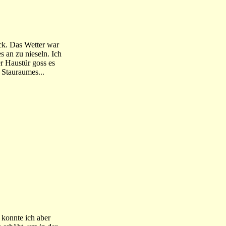
ück. Das Wetter war
s an zu nieseln. Ich
r Haustür goss es
 Stauraumes...
 konnte ich aber