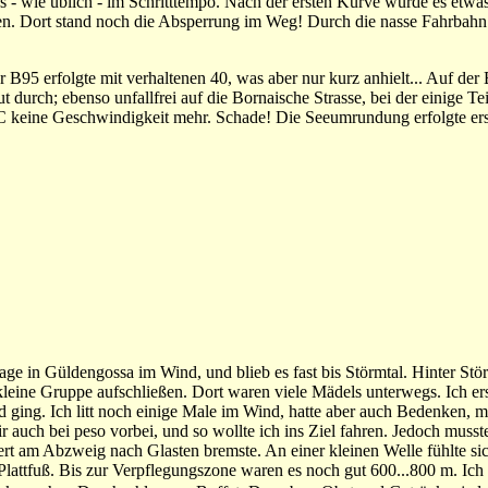
 es - wie üblich - im Schritttempo. Nach der ersten Kurve wurde es etwa
len. Dort stand noch die Absperrung im Weg! Durch die nasse Fahrbah
 B95 erfolgte mit verhaltenen 40, was aber nur kurz anhielt... Auf der
durch; ebenso unfallfrei auf die Bornaische Strasse, bei der einige Te
C keine Geschwindigkeit mehr. Schade! Die Seeumrundung erfolgte ers
age in Güldengossa im Wind, und blieb es fast bis Störmtal. Hinter Stör
kleine Gruppe aufschließen. Dort waren viele Mädels unterwegs. Ich 
 ging. Ich litt noch einige Male im Wind, hatte aber auch Bedenken, 
r auch bei peso vorbei, und so wollte ich ins Ziel fahren. Jedoch musst
ert am Abzweig nach Glasten bremste. An einer kleinen Welle fühlte si
 Plattfuß. Bis zur Verpflegungszone waren es noch gut 600...800 m. Ich