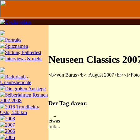
Portraits
Spitznamen
Stiftung Fahrertest
Neuseen Classics 200
Interviews & mehr
<b>von Barus</b>, August 2007<br><i>Fotos
Radurlaub -
Urlaubsberichte
Die großen Anstiege
Selberfahrten Rennen
2002-2008
Der Tag davor:
2016 Trondheim-
Oslo, 540 km
...
2008
etwas
2007
trüb...
2006
2005