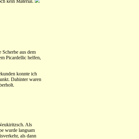
ch kein Material.
ne Scherbe aus dem
m Picardellic helfen,
ekunden konnte ich
unkt. Dahinter waren
berholt.
eukiritzsch. Als
ppe wurde langsam
sverkehr, als dann