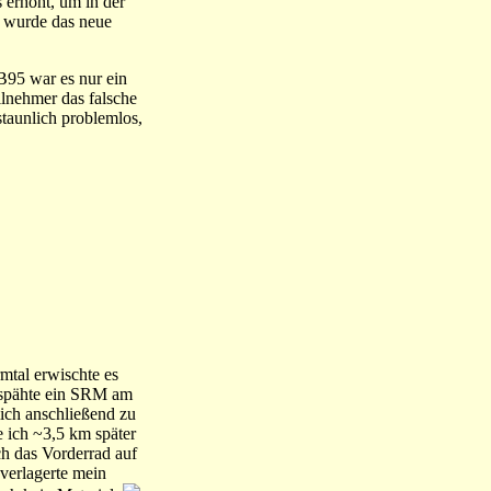
s erhöht, um in der
n wurde das neue
 B95 war es nur ein
ilnehmer das falsche
taunlich problemlos,
mtal erwischte es
erspähte ein SRM am
mich anschließend zu
e ich ~3,5 km später
ch das Vorderrad auf
 verlagerte mein