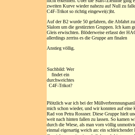
nicht erkennen. Über die Start-/Ziellinie ging
zweiten Kurve wieder nahezu auf Null zu fal
C4F-Trikot so richtig eingewei(c)ht.
Auf der B2 wurde 50 gefahren, die Abfahrt zur
Slalom um die gestürzten Gruppen. Ich kam gut 
Gleis erwischten. Blöderweise erfasst der HA
allerdings zerriss es die Gruppe am finalen
Anstieg völlig.
Suchbild: Wer
findet ein
durchweichtes
C4F-Trikot?
Plötzlich war ich bei der Müllverbrennungsanl
mich schon wieder, und wir konnten auf eine 
Rad von Petra Rossner. Diese Gruppe hielt und
weit nach hinten fallen zu lassen. So kamen wi
durch die Wiese, als man vorn völlig unmotivi
einmal eigenartig weich an: ein schleichender