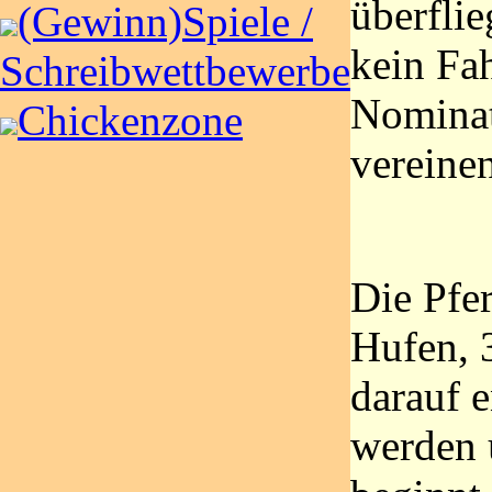
überflie
(Gewinn)Spiele /
kein Fah
Schreibwettbewerbe
Nominat
Chickenzone
vereinen
Die Pfe
Hufen, 
darauf e
werden 