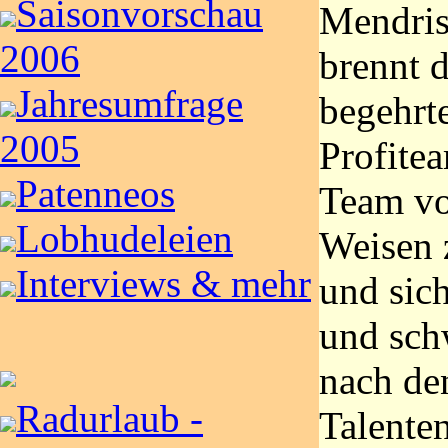
Saisonvorschau
Mendris
2006
brennt 
Jahresumfrage
begehrte
2005
Profitea
Patenneos
Team vo
Lobhudeleien
Weisen 
Interviews & mehr
und sich
und sch
nach de
Radurlaub -
Talente