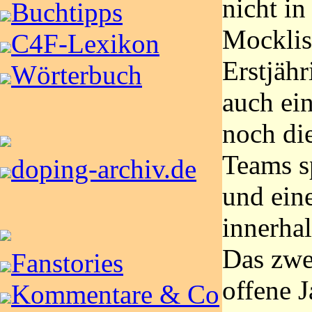
nicht in
Buchtipps
Mocklist
C4F-Lexikon
Erstjähr
Wörterbuch
auch ein
noch die
Teams sp
doping-archiv.de
und ein
innerhal
Das zwe
Fanstories
offene 
Kommentare & Co