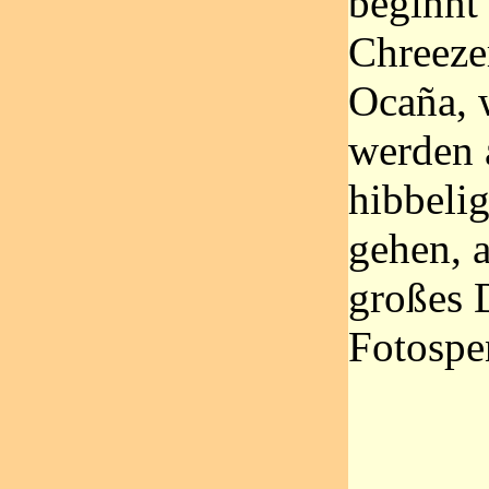
beginnt 
Chreeze
Ocaña, 
werden 
hibbelig
gehen, a
großes 
Fotospe