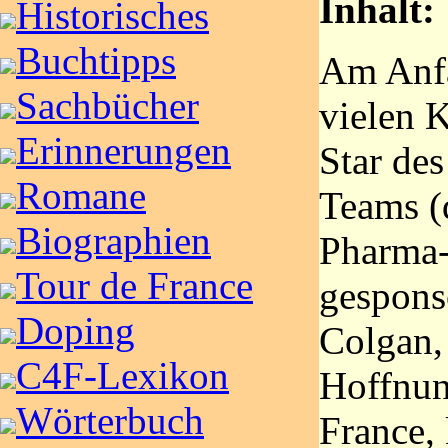
Inhalt:
Historisches
Buchtipps
Am Anfa
Sachbücher
vielen 
Erinnerungen
Star de
Romane
Teams (
Biographien
Pharma-
Tour de France
gesponso
Doping
Colgan,
C4F-Lexikon
Hoffnun
Wörterbuch
France,