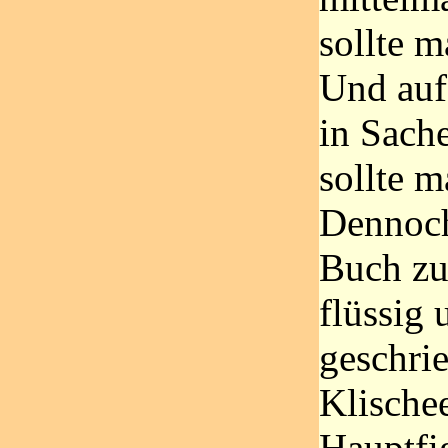
sollte m
Und auf 
in Sach
sollte m
Dennoch
Buch zu 
flüssig
geschri
Klischee
Hauptfig