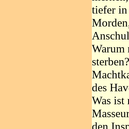
tiefer i
Morden,
Anschul
Warum 
sterben
Machtka
des Hav
Was ist
Masseur
den Ins