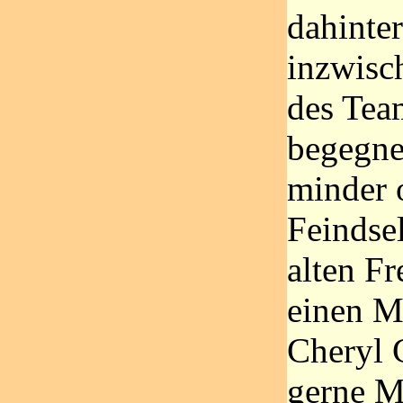
dahinter
inzwisc
des Tea
begegne
minder 
Feindsel
alten F
einen M
Cheryl C
gerne M