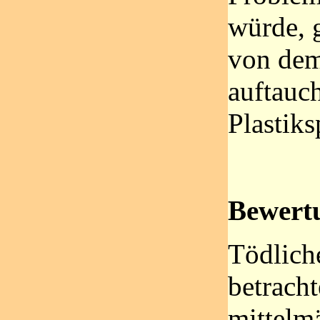
würde, 
von dem
auftauc
Plastiks
Bewert
Tödlich
betracht
mittelm