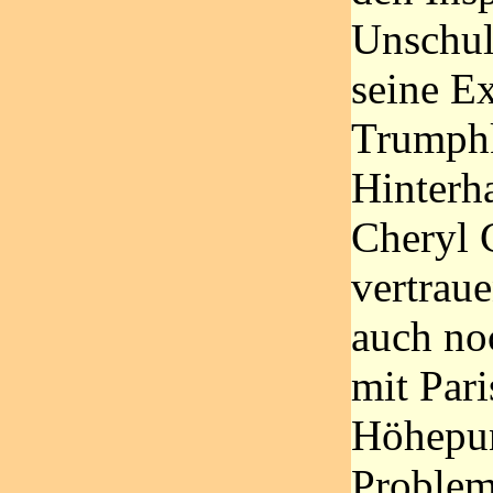
Unschul
seine E
Trumphk
Hinterh
Cheryl 
vertraue
auch no
mit Par
Höhepun
Problem