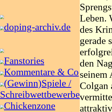
Sprengs
Leben. 
doping-archiv.de
des Krim
gerade s
erfolgre
Fanstories
den Nag
Kommentare & Co
seinem A
(Gewinn)Spiele /
Colgan 
Schreibwettbewerbe
vermitte
Chickenzone
attrakt