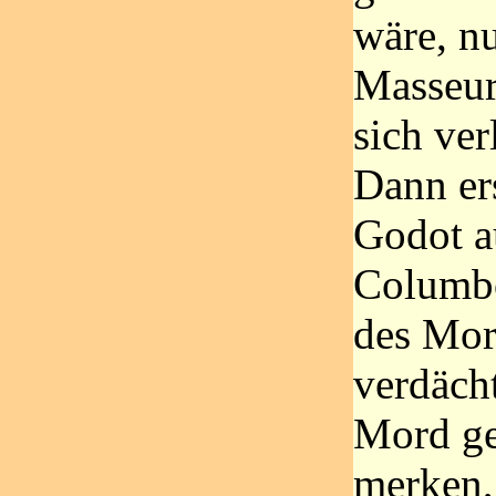
wäre, nu
Masseuri
sich ver
Dann er
Godot au
Columbo
des Mor
verdächt
Mord ge
merken,