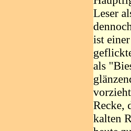
Leser al
dennoch
ist einer
geflickt
als "Bie
glänzen
vorzieht
Recke, d
kalten 