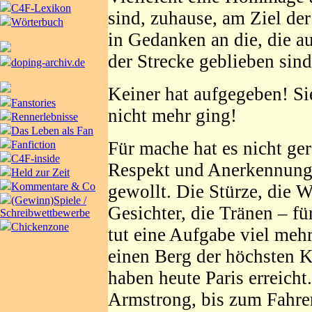
C4F-Lexikon
sind, zuhause, am Ziel de
Wörterbuch
in Gedanken an die, die a
der Strecke geblieben sind
doping-archiv.de
Keiner hat aufgegeben! Si
Fanstories
nicht mehr ging!
Rennerlebnisse
Das Leben als Fan
Für mache hat es nicht ger
Fanfiction
C4F-inside
Respekt und Anerkennung! 
Held zur Zeit
Kommentare & Co
gewollt. Die Stürze, die 
(Gewinn)Spiele /
Gesichter, die Tränen – fü
Schreibwettbewerbe
Chickenzone
tut eine Aufgabe viel meh
einen Berg der höchsten K
haben heute Paris erreicht
Armstrong, bis zum Fahrer