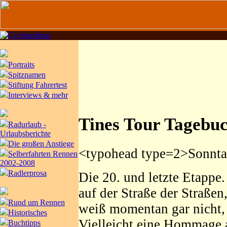
Portraits
Spitznamen
Stiftung Fahrertest
Interviews & mehr
Tines Tour Tagebu
Radurlaub -
Urlaubsberichte
Die großen Anstiege
<typohead type=2>Sonnta
Selberfahrten Rennen
2002-2008
Radlerprosa
Die 20. und letzte Etappe
auf der Straße der Straße
Rund um Rennen
weiß momentan gar nicht, 
Historisches
Vielleicht eine Hommage 
Buchtipps