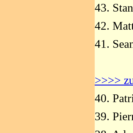
43. Sta
42. Mat
41. Sea
>>>> zu
40. Patr
39. Pier