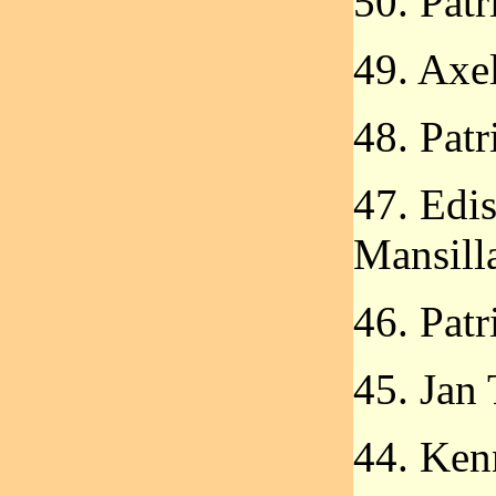
50. Pat
49. Axe
48. Pat
47. Edi
Mansill
46. Pat
45. Jan 
44. Ken