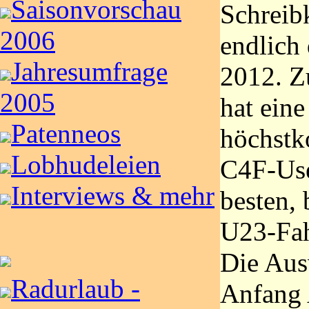
Saisonvorschau
Schreib
2006
endlich
Jahresumfrage
2012. Z
2005
hat eine
Patenneos
höchstk
Lobhudeleien
C4F-Use
Interviews & mehr
besten,
U23-Fah
Die Aus
Radurlaub -
Anfang A