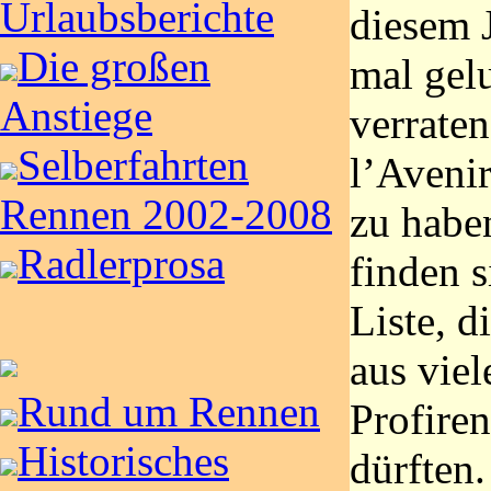
Urlaubsberichte
diesem J
Die großen
mal gel
Anstiege
verrate
Selberfahrten
l’Avenir
Rennen 2002-2008
zu habe
Radlerprosa
finden s
Liste, d
aus vie
Rund um Rennen
Profiren
Historisches
dürften