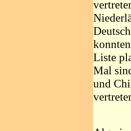
vertrete
Niederlä
Deutsch
konnten 
Liste pl
Mal sin
und Chil
vertrete