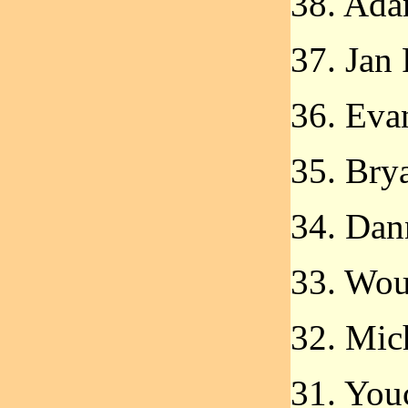
38. Ada
37. Jan
36. Eva
35. Bry
34. Dan
33. Wou
32. Mic
31. You