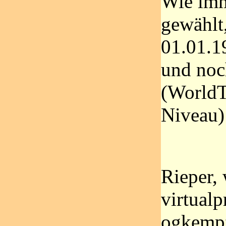
Wie imm
gewählt
01.01.1
und noc
(WorldT
Niveau)
Rieper,
virtualp
ogkempf