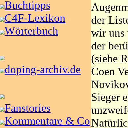
Buchtipps
Augenme
C4F-Lexikon
der List
Wörterbuch
wir uns 
der ber
(siehe 
doping-archiv.de
Coen Ve
Novikov
Sieger e
Fanstories
unzweife
Kommentare & Co
Natürlic