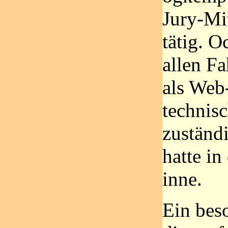
Jury-Mi
tätig. O
allen Fa
als Web-
technis
zuständ
hatte in
inne.
Ein beso