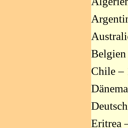
Algerie
Argenti
Australi
Belgien
Chile – 
Dänema
Deutsch
Eritrea 