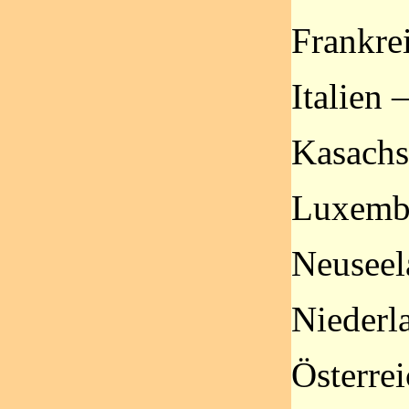
Frankre
Italien 
Kasachs
Luxemb
Neuseel
Niederl
Österrei