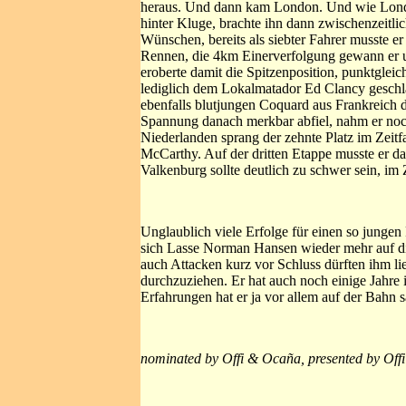
heraus. Und dann kam London. Und wie London
hinter Kluge, brachte ihn dann zwischenzeitli
Wünschen, bereits als siebter Fahrer musste e
Rennen, die 4km Einerverfolgung gewann er un
eroberte damit die Spitzenposition, punktglei
lediglich dem Lokalmatador Ed Clancy gesch
ebenfalls blutjungen Coquard aus Frankreich
Spannung danach merkbar abfiel, nahm er noch
Niederlanden sprang der zehnte Platz im Zeitf
McCarthy. Auf der dritten Etappe musste er d
Valkenburg sollte deutlich zu schwer sein, im 
Unglaublich viele Erfolge für einen so junge
sich Lasse Norman Hansen wieder mehr auf die 
auch Attacken kurz vor Schluss dürften ihm li
durchzuziehen. Er hat auch noch einige Jahre i
Erfahrungen hat er ja vor allem auf der Bahn
nominated by Offi & Ocaña, presented by Offi