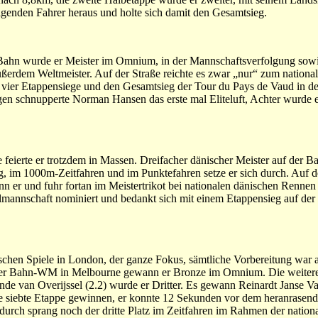
genden Fahrer heraus und holte sich damit den Gesamtsieg.
er Bahn wurde er Meister im Omnium, in der Mannschaftsverfolgung so
ßerdem Weltmeister. Auf der Straße reichte es zwar „nur“ zum nationalen
en vier Etappensiege und den Gesamtsieg der Tour du Pays de Vaud in d
 schnupperte Norman Hansen das erste mal Eliteluft, Achter wurde er
 feierte er trotzdem in Massen. Dreifacher dänischer Meister auf der B
g, im 1000m-Zeitfahren und im Punktefahren setze er sich durch. Auf d
nn er und fuhr fortan im Meistertrikot bei nationalen dänischen Renne
mannschaft nominiert und bedankt sich mit einem Etappensieg auf der
schen Spiele in London, der ganze Fokus, sämtliche Vorbereitung war a
ei der Bahn-WM in Melbourne gewann er Bronze im Omnium. Die weiter
onde van Overijssel (2.2) wurde er Dritter. Es gewann Reinardt Janse 
ie siebte Etappe gewinnen, er konnte 12 Sekunden vor dem heranrasende
urch sprang noch der dritte Platz im Zeitfahren im Rahmen der nationa