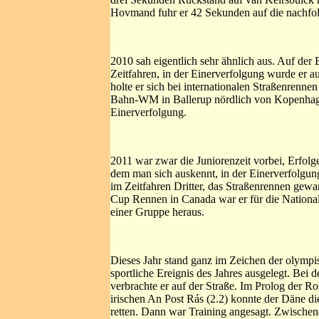
Hovmand fuhr er 42 Sekunden auf die nachfol
2010 sah eigentlich sehr ähnlich aus. Auf d
Zeitfahren, in der Einerverfolgung wurde er au
holte er sich bei internationalen Straßenrenn
Bahn-WM in Ballerup nördlich von Kopenhagen
Einerverfolgung.
2011 war zwar die Juniorenzeit vorbei, Erfolge
dem man sich auskennt, in der Einerverfolgun
im Zeitfahren Dritter, das Straßenrennen gewa
Cup Rennen in Canada war er für die National
einer Gruppe heraus.
Dieses Jahr stand ganz im Zeichen der olympi
sportliche Ereignis des Jahres ausgelegt. B
verbrachte er auf der Straße. Im Prolog der R
irischen An Post Rás (2.2) konnte der Däne d
retten. Dann war Training angesagt. Zwischend