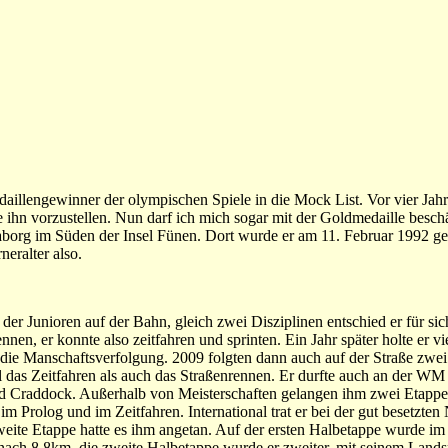
Medaillengewinner der olympischen Spiele in die Mock List. Vor vier Ja
e ihn vorzustellen. Nun darf ich mich sogar mit der Goldmedaille besch
org im Süden der Insel Fünen. Dort wurde er am 11. Februar 1992 ge
eralter also.
der Junioren auf der Bahn, gleich zwei Disziplinen entschied er für sic
n, er konnte also zeitfahren und sprinten. Ein Jahr später holte er vier
ie Manschaftsverfolgung. 2009 folgten dann auch auf der Straße zwei M
as Zeitfahren als auch das Straßenrennen. Er durfte auch an der WM 
und Craddock. Außerhalb von Meisterschaften gelangen ihm zwei Etapp
m Prolog und im Zeitfahren. International trat er bei der gut besetzten
eite Etappe hatte es ihm angetan. Auf der ersten Halbetappe wurde im Z
nach 8,8km, die zweite Halbetappe wurde er zweiter, mit seinem Lan