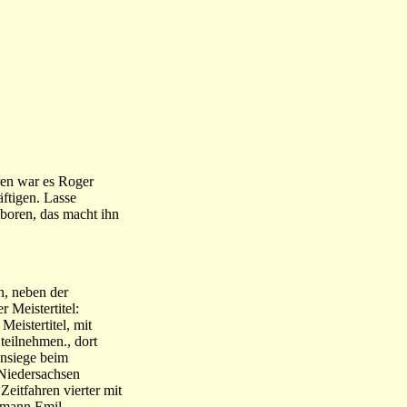
hren war es Roger
äftigen. Lasse
boren, das macht ihn
h, neben der
 Meistertitel:
eistertitel, mit
teilnehmen., dort
ensiege beim
 Niedersachsen
eitfahren vierter mit
dsmann Emil