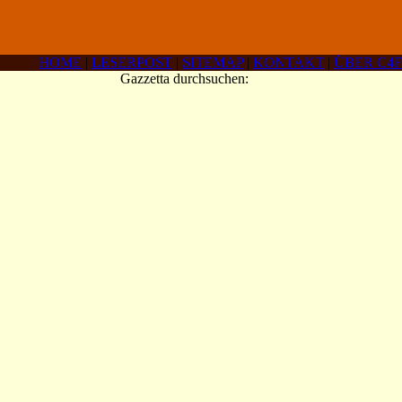
HOME
|
LESERPOST
|
SITEMAP
|
KONTAKT
|
ÜBER C4F
Gazzetta durchsuchen: