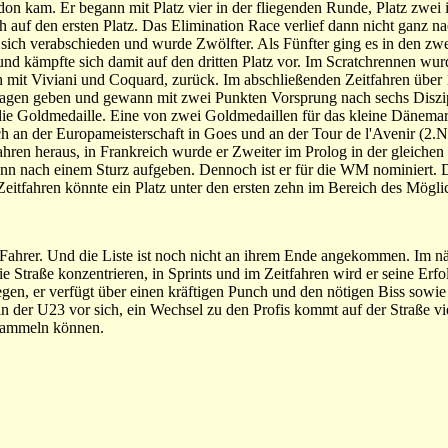
 kam. Er begann mit Platz vier in der fliegenden Runde, Platz zwei 
ch auf den ersten Platz. Das Elimination Race verlief dann nicht ganz n
r sich verabschieden und wurde Zwölfter. Als Fünfter ging es in den zwe
d kämpfte sich damit auf den dritten Platz vor. Im Scratchrennen wur
ch mit Viviani und Coquard, zurück. Im abschließenden Zeitfahren über
lagen geben und gewann mit zwei Punkten Vorsprung nach sechs Diszi
 die Goldmedaille. Eine von zwei Goldmedaillen für das kleine Dänema
 an der Europameisterschaft in Goes und an der Tour de l'Avenir (2.NC
ahren heraus, in Frankreich wurde er Zweiter im Prolog in der gleiche
ann nach einem Sturz aufgeben. Dennoch ist er für die WM nominiert. 
Zeitfahren könnte ein Platz unter den ersten zehn im Bereich des Mögli
n Fahrer. Und die Liste ist noch nicht an ihrem Ende angekommen. Im n
Straße konzentrieren, in Sprints und im Zeitfahren wird er seine Erfo
egen, er verfügt über einen kräftigen Punch und den nötigen Biss sowie
n der U23 vor sich, ein Wechsel zu den Profis kommt auf der Straße vie
 sammeln können.