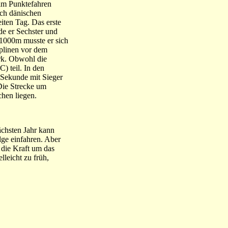
im Punktefahren
ach dänischen
iten Tag. Das erste
de er Sechster und
 1000m musste er sich
plinen vor dem
rk. Obwohl die
) teil. In den
n Sekunde mit Sieger
Die Strecke um
chen liegen.
ächsten Jahr kann
lge einfahren. Aber
 die Kraft um das
lleicht zu früh,