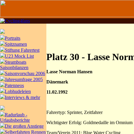
Portraits
Spitznamen
Stiftung Fahrertest
Platz 30 - Lasse No
U23 Mock List
Steamboats
Saisonbilanzen
Lasse Norman Hansen
Saisonvorschau 2006
Jahresumfrage 2005
Dänemark
Patenneos
Lobhudeleien
11.02.1992
Interviews & mehr
Fahrertyp: Sprinter, Zeitfahrer
Radurlaub -
Urlaubsberichte
Wichtigster Erfolg: Goldmedaille im Omniu
Die großen Anstiege
Selberfahrten Rennen
Team/Verein 2011: Blue Water Cycling