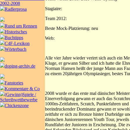
2002-2008
Stagiaire:
Radlerprosa
Team 2012:
Rund um Rennen
Beste Mock-Platzierung: neu
Historisches
Buchtipps
Web:
C4F-Lexikon
Wörterbuch
Alle vier Jahre wieder verirrt sich auch ein 
Kluge, er gewann Silber und ich hatte die Ehr
doping-archiv.de
Norman Hansen heißt der junge Mann aus Faab
zu einem 20jährigen Olympiasieger, bestes Turn
Fanstories
Kommentare & Co
2008 wurde er das erste mal dänischer Meister 
(Gewinn)Spiele /
Einerverfolgung gewann er auch das Scratchrenne
Schreibwettbewerbe
1000m-Zeitfahren, Scratch, Punktefahren und d
Chickenzone
beeindruckender Dominanz gewann er sowohl d
zeitfuhr er sich zu Bronze hinter Durbridge 
dänischen Juniorenrennen Youth Tour, jeweils i
Rundfahrt der Junioren in Erscheinung. Die zw
drei Sekunden Rückstand auf van Keirsbulck 