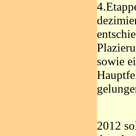
4.Etappe
dezimier
entschi
Plazieru
sowie e
Hauptfe
gelungen
2012 so