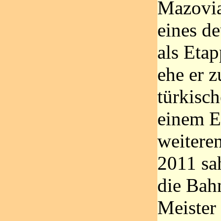
Mazovia
eines de
als Etap
ehe er 
türkisch
einem E
weitere
2011 sa
die Bah
Meister 