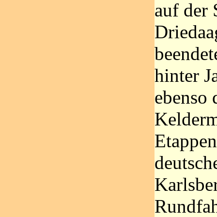
auf der
Driedaa
beendete
hinter J
ebenso d
Kelderm
Etappen
deutsch
Karlsbe
Rundfahr