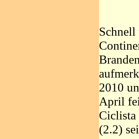
Schnell
Contine
Branden
aufmerk
2010 un
April fe
Ciclista
(2.2) se