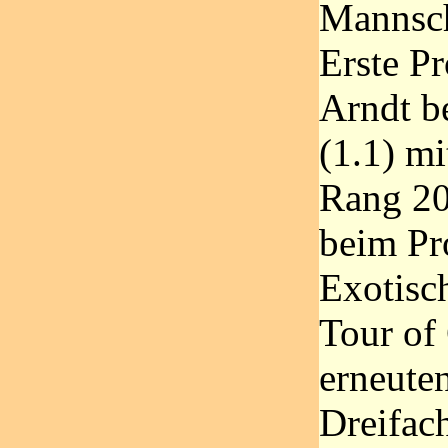
Mannsch
Erste P
Arndt b
(1.1) m
Rang 20
beim Pr
Exotisch
Tour of
erneute
Dreifac