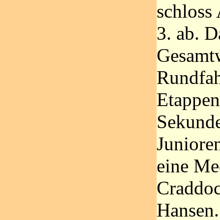
schloss 
3. ab. 
Gesamtw
Rundfah
Etappen
Sekunde
Juniore
eine Med
Craddo
Hansen.