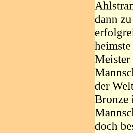
Ahlstra
dann zu
erfolgre
heimste 
Meister 
Mannsch
der Welt
Bronze
Mannsch
doch be