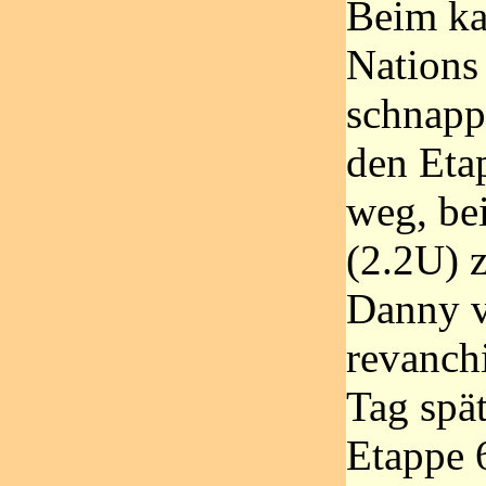
Beim ka
Nations
schnapp
den Eta
weg, be
(2.2U) 
Danny v
revanchi
Tag spät
Etappe 6