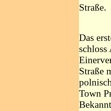
Straße.
Das erst
schloss 
Einerve
Straße 
polnisc
Town Pr
Bekannt