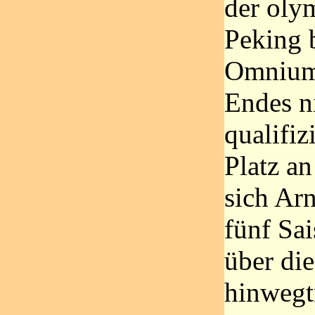
der olym
Peking 
Omnium,
Endes n
qualifiz
Platz a
sich Arn
fünf Sai
über di
hinwegt