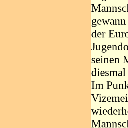
Mannsch
gewann 
der Eur
Jugendo
seinen M
diesmal
Im Punk
Vizemeis
wiederh
Mannsch