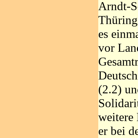
Arndt-S
Thüring
es einm
vor Lan
Gesamtr
Deutsch
(2.2) u
Solidar
weitere
er bei d