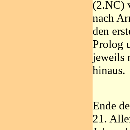
(2.NC) v
nach Ar
den erst
Prolog 
jeweils 
hinaus.
Ende de
21. Alle