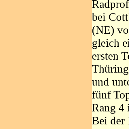
Radprofi
bei Cott
(NE) vo
gleich e
ersten 
Thüring
und unt
fünf To
Rang 4 
Bei der