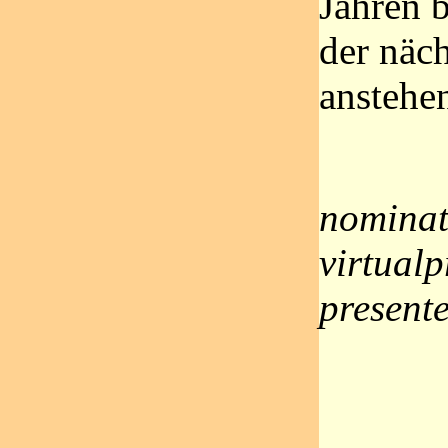
Jahren 
der näch
anstehe
nominat
virtualp
presente