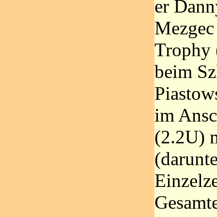
er Dann
Mezgec b
Trophy 
beim S
Piastow
im Ansc
(2.2U) 
(darunte
Einzelz
Gesamte