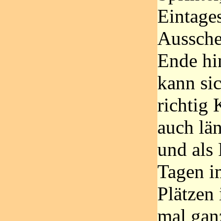
Eintage
Aussche
Ende hin
kann sic
richtig
auch lä
und als 
Tagen i
Plätzen 
mal ganz