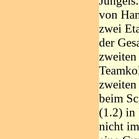
Jungels.
von Ha
zwei Eta
der Ges
zweiten 
Teamkol
zweiten 
beim Sc
(1.2) in
nicht im