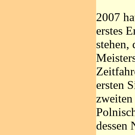
2007 ha
erstes E
stehen, 
Meister
Zeitfah
ersten 
zweiten 
Polnisc
dessen 