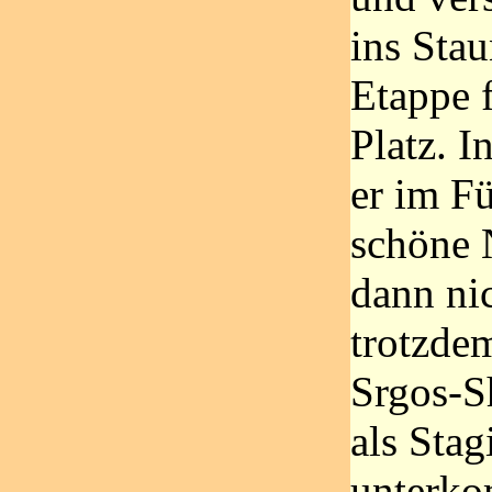
ins Stau
Etappe f
Platz. I
er im F
schöne
dann ni
trotzdem
Srgos-S
als Stag
unterko