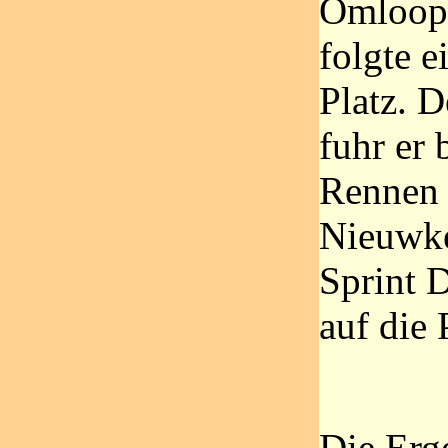
Omloop 
folgte e
Platz. 
fuhr er 
Rennen i
Nieuwke
Sprint 
auf die 
Die Erg