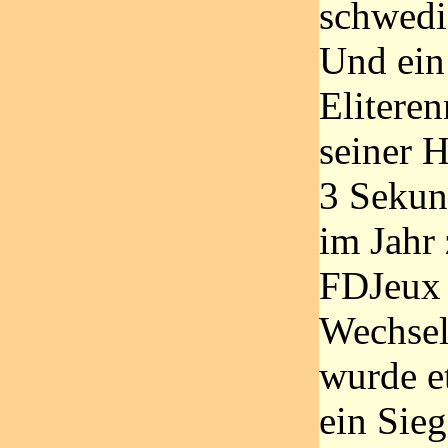
schwedi
Und ein
Eliteren
seiner H
3 Sekun
im Jahr 
FDJeux 
Wechsel
wurde e
ein Sieg