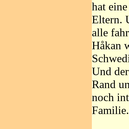
hat eine
Eltern.
alle fah
Håkan w
Schwedi
Und der
Rand und
noch in
Familie.