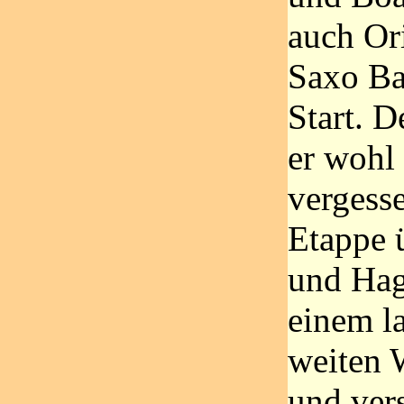
auch Or
Saxo B
Start. 
er wohl 
vergesse
Etappe ü
und Hag
einem l
weiten 
und ver