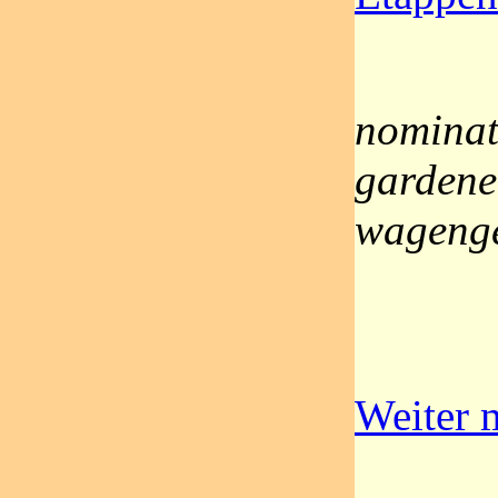
nominat
gardener
wagenge
Weiter m