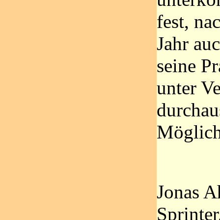
fest, na
Jahr au
seine Pr
unter Ve
durchau
Möglich
Jonas Ah
Sprinter