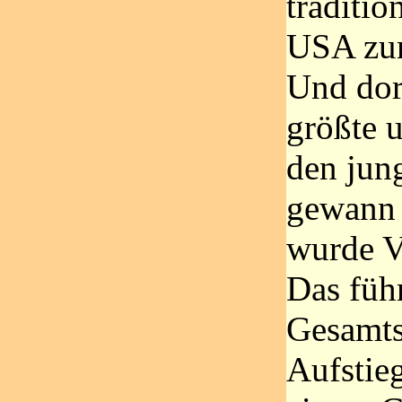
traditio
USA zum
Und dort
größte u
den jun
gewann 
wurde Vi
Das füh
Gesamts
Aufstie