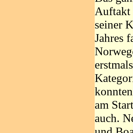
Auftakt
seiner K
Jahres f
Norwege
erstmals
Kategor
konnten
am Star
auch. N
und Boa