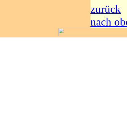
zurück
nach ob