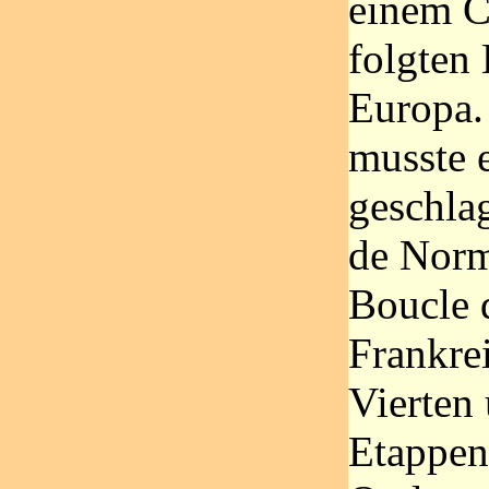
einem C
folgten 
Europa.
musste e
geschla
de Norm
Boucle 
Frankrei
Vierten
Etappen