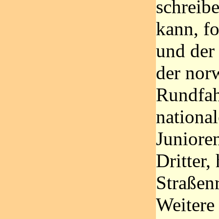
schreib
kann, fo
und der
der nor
Rundfah
national
Juniore
Dritter,
Straßenr
Weitere