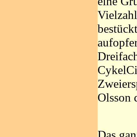
eine Gru
Vielzah
bestückt
aufopfe
Dreifac
CykelCit
Zweiers
Olsson 
Das gan