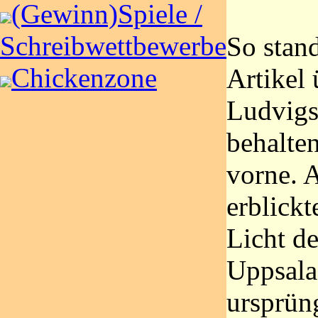
(Gewinn)Spiele /
Schreibwettbewerbe
So stand
Chickenzone
Artikel 
Ludvigs
behalte
vorne. 
erblickt
Licht de
Uppsala
ursprün