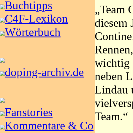
Buchtipps
„Team C
C4F-Lexikon
diesem J
Wörterbuch
Contine
Rennen,
wichtig 
doping-archiv.de
neben L
Lindau 
vielver
Fanstories
Team.“
Kommentare & Co