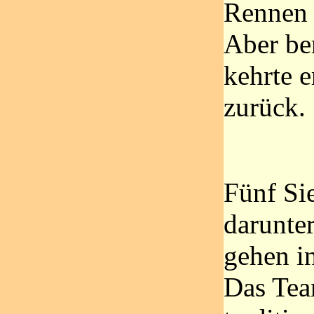
Rennen 
Aber be
kehrte e
zurück.
Fünf Si
darunte
gehen in
Das Tea