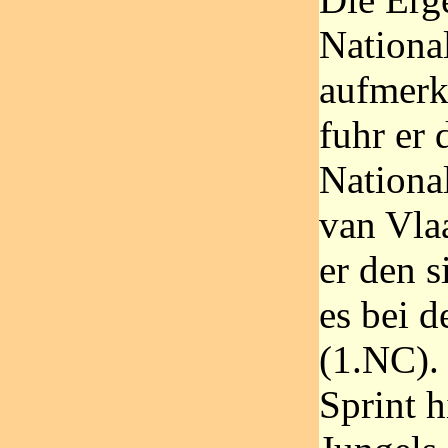
National
aufmerk
fuhr er 
Nationa
van Vla
er den s
es bei d
(1.NC).
Sprint 