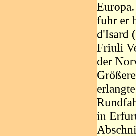
Europa.
fuhr er
d'Isard 
Friuli V
der Nor
Größere
erlangte
Rundfahr
in Erfur
Abschni