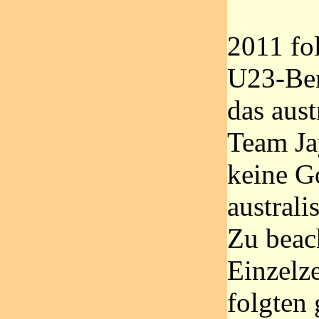
2011 fol
U23-Bere
das aust
Team Ja
keine G
australi
Zu beac
Einzelz
folgten 