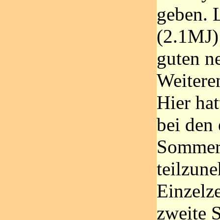
geben. 
(2.1MJ)
guten n
Weitere
Hier ha
bei den
Sommers
teilzun
Einzelze
zweite S