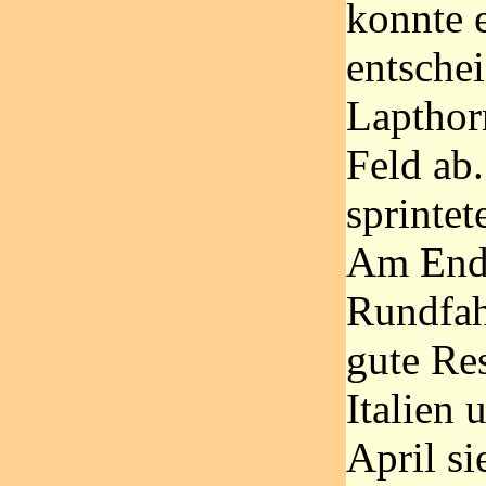
konnte e
entsche
Lapthor
Feld ab
sprintet
Am Ende
Rundfahr
gute Res
Italien
April si