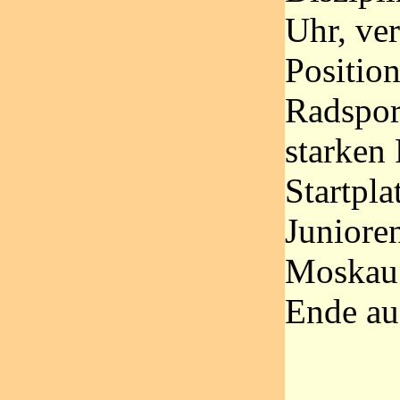
Uhr, ver
Position
Radspor
starken 
Startpla
Juniore
Moskau.
Ende auf