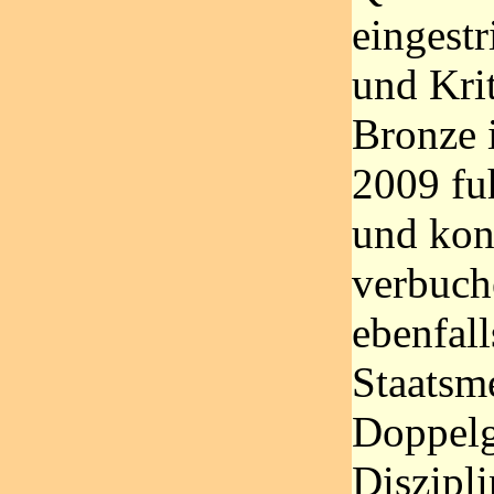
eingest
und Kri
Bronze 
2009 fu
und kon
verbuch
ebenfall
Staatsme
Doppelg
Diszipl