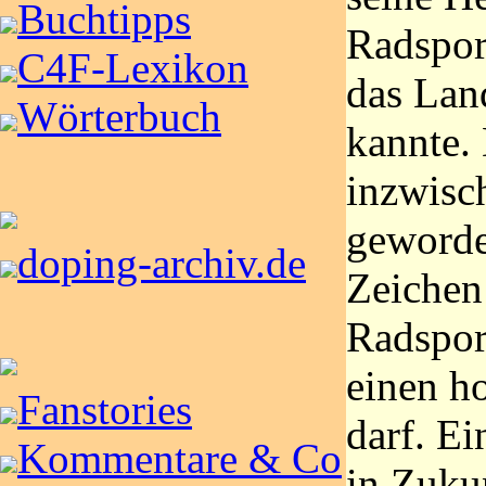
Buchtipps
Radspor
C4F-Lexikon
das Lan
Wörterbuch
kannte. 
inzwisch
geworde
doping-archiv.de
Zeichen 
Radsport
einen h
Fanstories
darf. Ei
Kommentare & Co
in Zuku