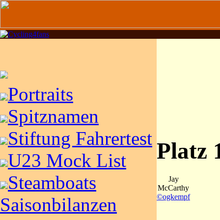
Portraits
Spitznamen
Stiftung Fahrertest
Platz
U23 Mock List
Steamboats
Jay
McCarthy
©ogkempf
Saisonbilanzen