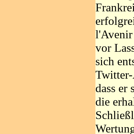
Frankre
erfolgre
l'Aveni
vor Las
sich en
Twitter
dass er 
die erha
Schließl
Wertung