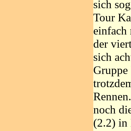
sich so
Tour Kat
einfach
der vier
sich ac
Gruppe 
trotzdem
Rennen.
noch di
(2.2) i