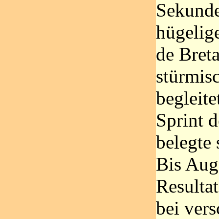
Sekunde
hügelige
de Bret
stürmis
begleit
Sprint 
belegte 
Bis Augu
Resultat
bei vers