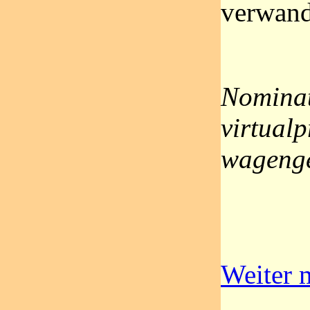
verwand
Nominat
virtualp
wagenge
Weiter m