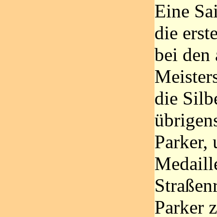
Eine Sa
die erst
bei den
Meisters
die Silb
übrigen
Parker,
Medaill
Straßen
Parker 