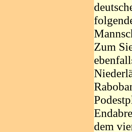
deutsch
folgend
Mannscha
Zum Sieg
ebenfall
Niederl
Raboba
Podestpl
Endabre
dem vie