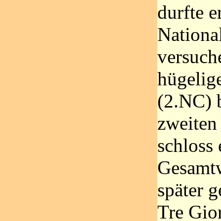
durfte e
Nationa
versuche
hügelig
(2.NC) 
zweiten
schloss 
Gesamtw
später 
Tre Gio