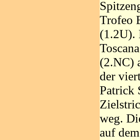
Spitzen
Trofeo 
(1.2U).
Toscana
(2.NC) 
der vier
Patrick
Zielstri
weg. Di
auf dem 