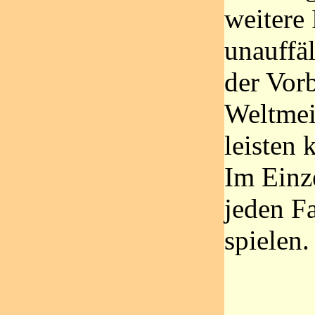
weitere 
unauffäl
der Vorb
Weltmeis
leisten 
Im Einze
jeden Fa
spielen.