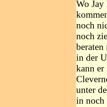
Wo Jay
kommend
noch nic
noch zi
beraten 
in der 
kann er 
Cleverne
unter de
in noch