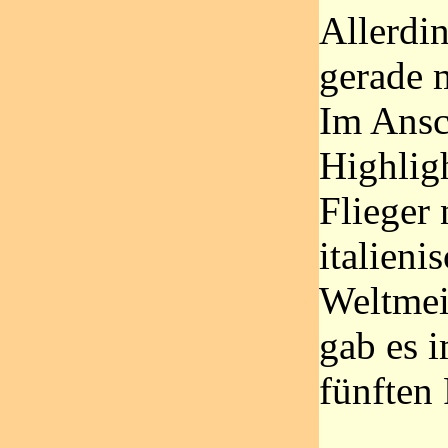
Allerdin
gerade 
Im Ansc
Highligh
Flieger
italieni
Weltmeis
gab es 
fünften 