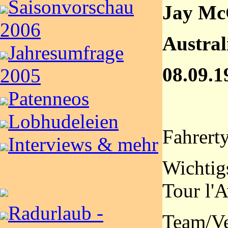
Saisonvorschau
Jay Mc
2006
Austral
Jahresumfrage
08.09.1
2005
Patenneos
Lobhudeleien
Fahrerty
Interviews & mehr
Wichtigs
Tour l'A
Radurlaub -
Team/Ve