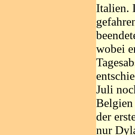
Italien
gefahren
beendet
wobei er
Tagesabs
entschi
Juli noc
Belgien 
der erst
nur Dyl