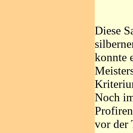
Diese S
silbern
konnte e
Meister
Kriteri
Noch im
Profire
vor der 