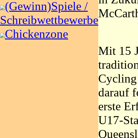
(Gewinn)Spiele /
McCarth
Schreibwettbewerbe
Chickenzone
Mit 15 J
traditio
Cycling
darauf f
erste Er
U17-Sta
Queensl