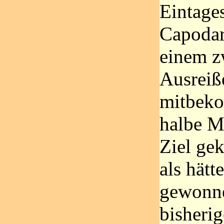
Eintage
Capodar
einem zw
Ausreiße
mitbeko
halbe Mi
Ziel ge
als hätt
gewonne
bisherig