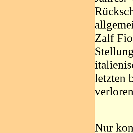
Rücksch
allgeme
Zalf Fio
Stellun
italien
letzten 
verlore
Nur kon