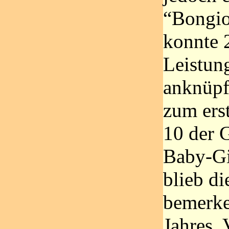
“Bongio
konnte 
Leistun
anknüpf
zum ers
10 der 
Baby-Gi
blieb di
bemerke
Jahres. 