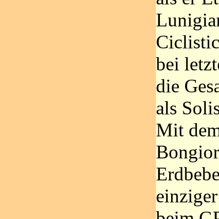
Lunigia
Ciclist
bei let
die Ges
als Soli
Mit dem
Bongior
Erdbebe
einzige
beim GP