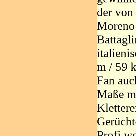
der von 
Moreno 
Battagli
italieni
m / 59 
Fan auc
Maße mi
Klettere
Gerücht
Profi we