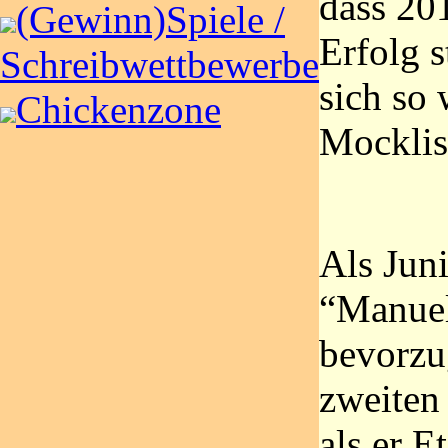
dass 201
(Gewinn)Spiele /
Erfolg s
Schreibwettbewerbe
sich so 
Chickenzone
Mocklis
Als Juni
“Manuel
bevorzu
zweiten
als er E