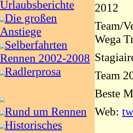
Urlaubsberichte
2012
Die großen
Team/Ve
Anstiege
Wega Tr
Selberfahrten
Stagiaire
Rennen 2002-2008
Radlerprosa
Team 20
Beste M
Web:
tw
Rund um Rennen
Historisches