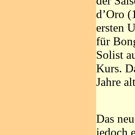
der Sais
d’Oro (
ersten 
für Bong
Solist 
Kurs. D
Jahre al
Das neu
jedoch e