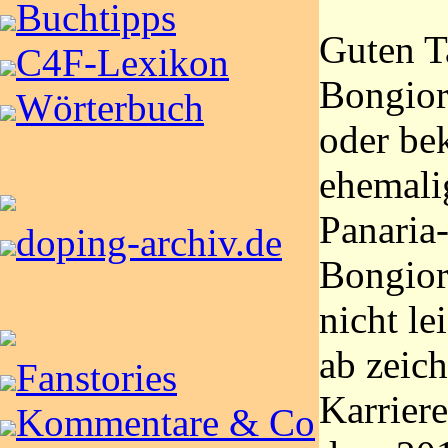
Buchtipps
Guten T
C4F-Lexikon
Bongior
Wörterbuch
oder be
ehemali
Panaria
doping-archiv.de
Bongior
nicht le
ab zeich
Fanstories
Karriere
Kommentare & Co