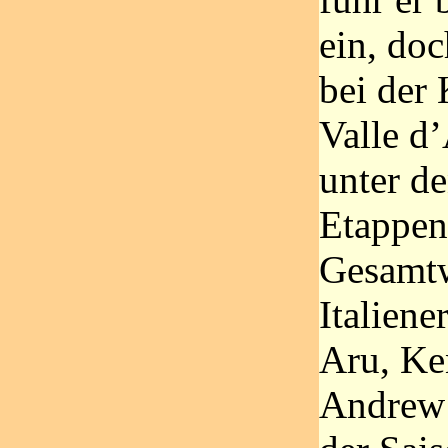
ein, do
bei der 
Valle d’
unter de
Etappen 
Gesamtw
Italiene
Aru, Ke
Andrew 