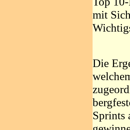
Top 10-
mit Sich
Wichtig
Die Erg
welchem
zugeord
bergfest
Sprints
gewinne