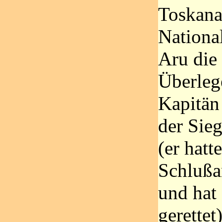
Toskana 
Nationa
Aru die
Überlege
Kapitän
der Sieg
(er hatt
Schlußan
und hat 
gerettet