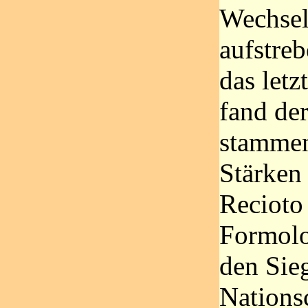
Wechsel
aufstre
das letz
fand de
stammen
Stärken
Recioto 
Formolo
den Sie
Nations