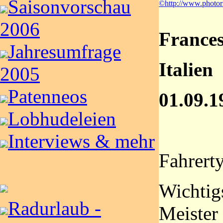
Saisonvorschau
©http://www.photor
2006
France
Jahresumfrage
Italien
2005
Patenneos
01.09.1
Lobhudeleien
Interviews & mehr
Fahrerty
Wichtigs
Radurlaub -
Meister