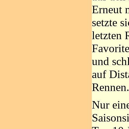
Erneut 
setzte s
letzten 
Favorit
und sch
auf Dis
Rennen
Nur ein
Saisons