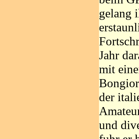
gelang 
erstaunl
Fortschr
Jahr dar
mit ein
Bongior
der ital
Amateur
und div
fuhr er 