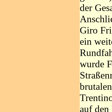
der Ges
Anschli
Giro Fri
ein weit
Rundfah
wurde Fü
Straßen
brutalen
Trentin
auf den 