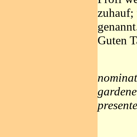
zuhauf;
genannt.
Guten T
nominate
gardene
present