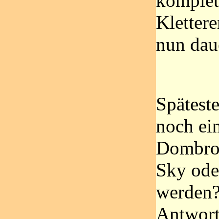
komplett
Klettere
nun daue
Späteste
noch ei
Dombrow
Sky ode
werden?
Antwort 