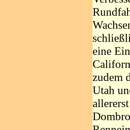
Rundfahr
Wachsen
schließ
eine Ei
Californ
zudem d
Utah un
allerers
Dombrow
Rennein