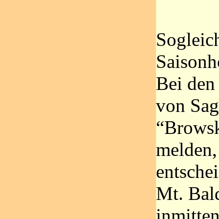
Sogleich
Saisonh
Bei den
von Sag
“Browsk
melden, 
entsche
Mt. Bald
inmitte