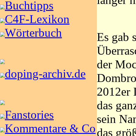
Buchtipps
C4F-Lexikon
Wörterbuch
Es gab 
Überras
der Mock
doping-archiv.de
Dombrow
2012er 
das gan
Fanstories
sein Na
Kommentare & Co
das grö