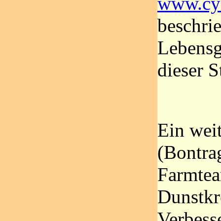
www.cyc
beschri
Lebensg
dieser S
Ein weit
(Bontra
Farmtea
Dunstkr
Verbess