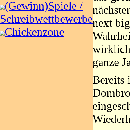
(Gewinn)Spiele /
nächste
Schreibwettbewerbe
next big
Chickenzone
Wahrheit
wirklic
ganze J
Bereits 
Dombrow
eingesch
Wiederh