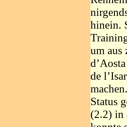
nirgends
hinein. 
Trainin
um aus 
d’Aosta
de l’Isa
machen.
Status 
(2.2) i
konnte 