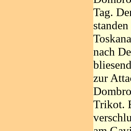
Tag. De
standen 
Toskana
nach De
bliesend
zur Att
Dombrow
Trikot. 
verschl
am Gavi