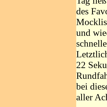
Tag lie
des Favo
Mocklis
und wie
schnelle
Letztli
22 Seku
Rundfahr
bei die
aller Ac