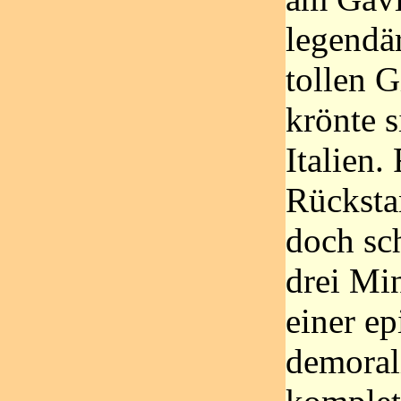
legendä
tollen 
krönte 
Italien.
Rücksta
doch sch
drei Mi
einer e
demoral