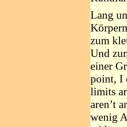
Lang un
Körperm
zum kle
Und zu
einer G
point, 
limits a
aren’t 
wenig A