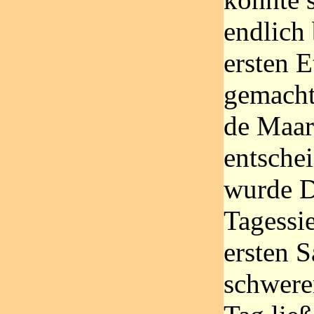
endlich
ersten 
gemacht
de Maar
entsche
wurde D
Tagessi
ersten 
schwere