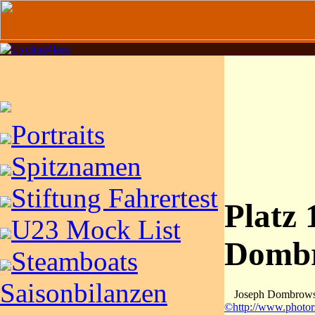
Portraits
Spitznamen
Stiftung Fahrertest
Platz 
U23 Mock List
Dombr
Steamboats
Saisonbilanzen
Joseph Dombrows
©http://www.photor