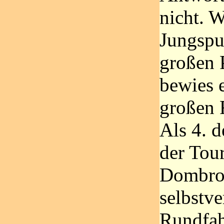
nicht. 
Jungspu
großen 
bewies 
großen 
Als 4. d
der Tou
Dombro
selbstve
Rundfah