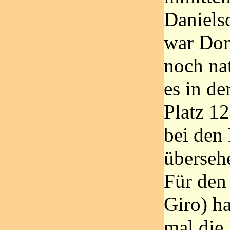
Daniels
war Dom
noch na
es in d
Platz 12
bei den 
übersehe
Für den
Giro) ha
mal die