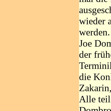
ausgesc
wieder 
werden.
Joe Dom
der frü
Termini
die Kon
Zakarin
Alle te
Dombrow