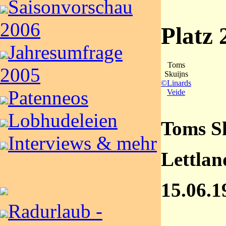
Saisonvorschau
2006
Platz 
Jahresumfrage
Toms
2005
Skuijns
©Linards
Patenneos
Veide
Lobhudeleien
Toms S
Interviews & mehr
Lettlan
15.06.1
Radurlaub -