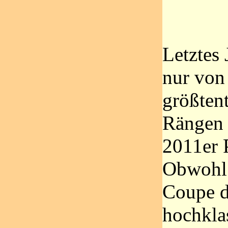
Letztes 
nur von
größtent
Rängen 
2011er P
Obwohl 
Coupe d
hochkla