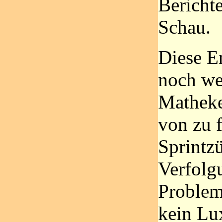
Bericht
Schau.
Diese E
noch we
Matheke
von zu f
Sprintz
Verfolg
Problem
kein Lu