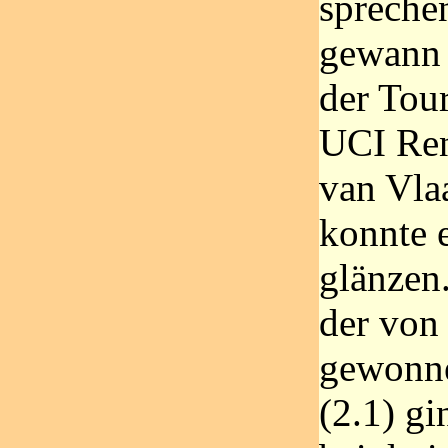
spreche
gewann 
der Tour
UCI Ren
van Vla
konnte e
glänzen
der von
gewonn
(2.1) gi