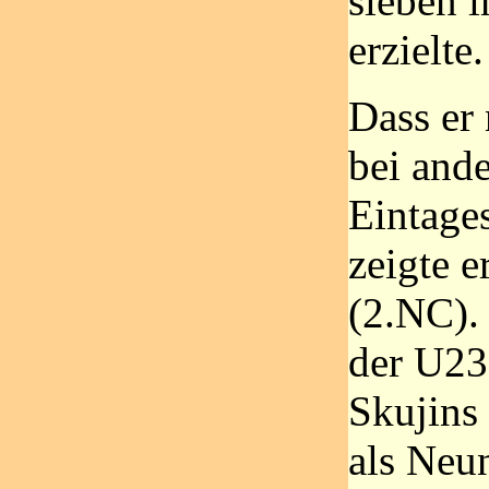
sieben 
erzielte.
Dass er 
bei and
Eintage
zeigte e
(2.NC).
der U23
Skujins
als Neun