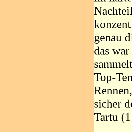
Nachtei
konzentr
genau di
das war
sammelt
Top-Ten
Rennen,
sicher d
Tartu (1