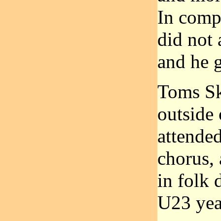
In comp
did not 
and he 
Toms Sku
outside 
attended
chorus, 
in folk 
U23 yea