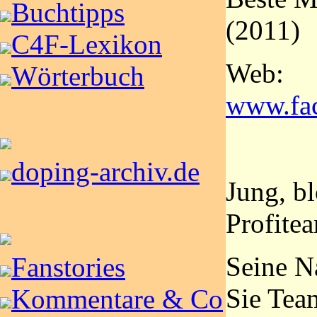
Buchtipps
(2011)
C4F-Lexikon
Web:
Wörterbuch
www.fa
doping-archiv.de
Jung, bl
Profite
Seine N
Fanstories
Sie Tea
Kommentare & Co