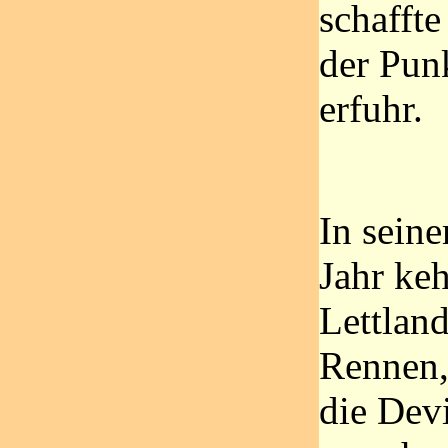
schaffte
der Punk
erfuhr.
In sein
Jahr keh
Lettlan
Rennen,
die Dev