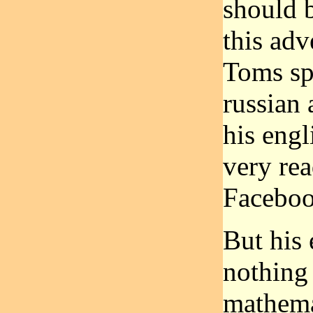
should b
this adv
Toms sp
russian 
his engl
very rea
Faceboo
But his 
nothing
mathema