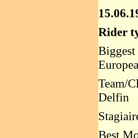
15.06.1
Rider ty
Biggest 
Europe
Team/Cl
Delfin
Stagiair
Best Mo