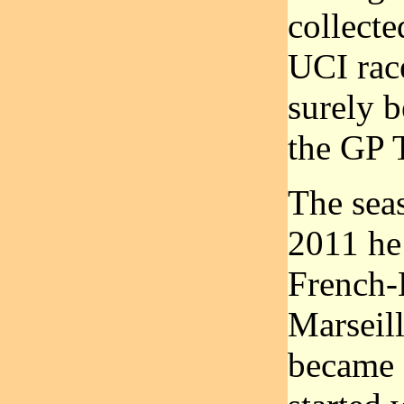
collecte
UCI race
surely b
the GP T
The sea
2011 he
French-
Marseil
became 