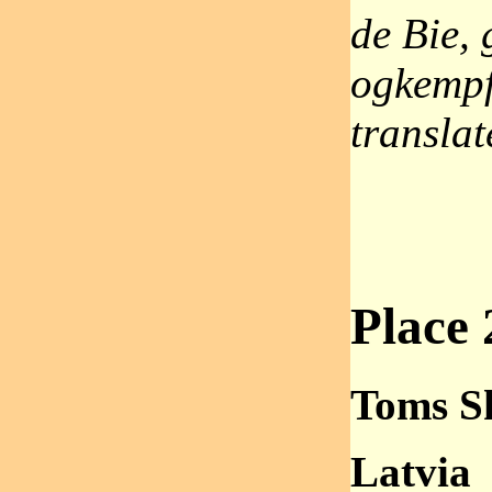
de Bie,
ogkempf
translat
Place 
Toms S
Latvia