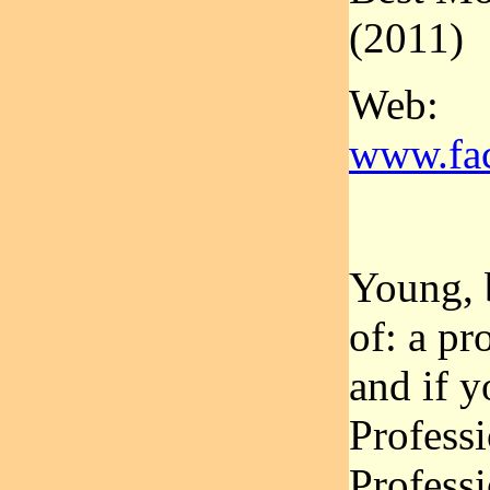
(2011)
Web:
www.fa
Young, 
of: a p
and if y
Professi
Professi