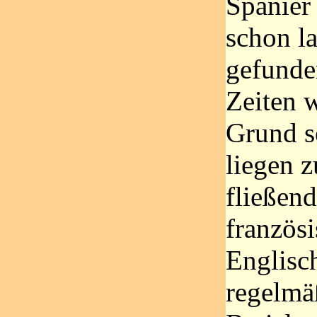
Spanier 
schon l
gefunden
Zeiten w
Grund s
liegen 
fließend
französi
Englisch
regelmä