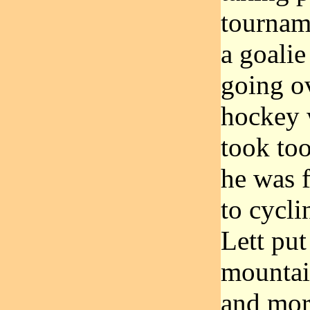
tournam
a goalie
going ov
hockey 
took to
he was f
to cycli
Lett put
mountai
and more