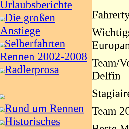
Urlaubsberichte
Fahrert
Die großen
Anstiege
Wichtigs
Selberfahrten
Europam
Rennen 2002-2008
Team/Ve
Radlerprosa
Delfin
Stagiair
Rund um Rennen
Team 20
Historisches
Beste M