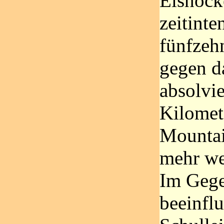
Eishock
zeitinte
fünfzeh
gegen d
absolvie
Kilomet
Mountai
mehr we
Im Gege
beeinflu