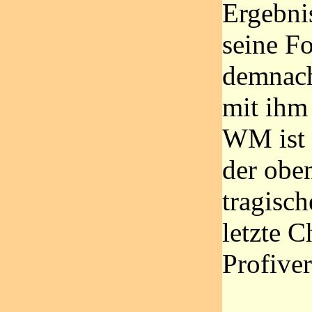
Ergebnis
seine F
demnach
mit ihm
WM ist 
der obe
tragisc
letzte C
Profiver