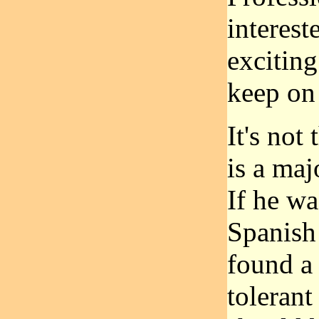
interest
exciting
keep on
It's not
is a maj
If he wa
Spanish 
found a 
tolerant