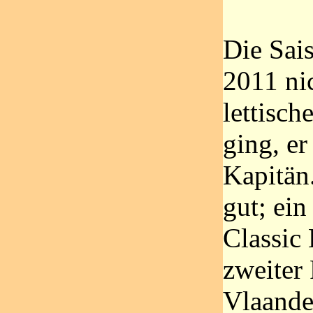
Die Sais
2011 ni
lettisc
ging, er
Kapitän
gut; ein
Classic 
zweiter
Vlaande