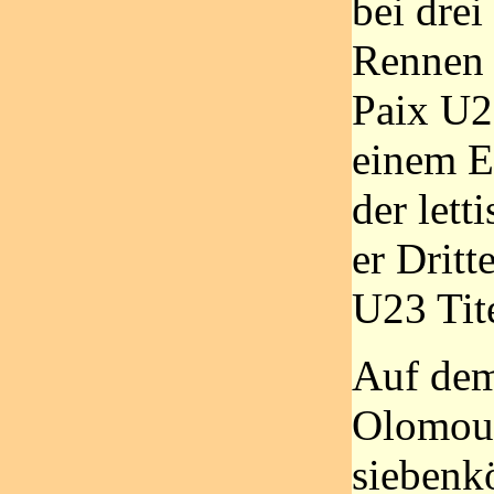
bei drei
Rennen 
Paix U2
einem E
der lett
er Dritt
U23 Tite
Auf dem
Olomouc
siebenk