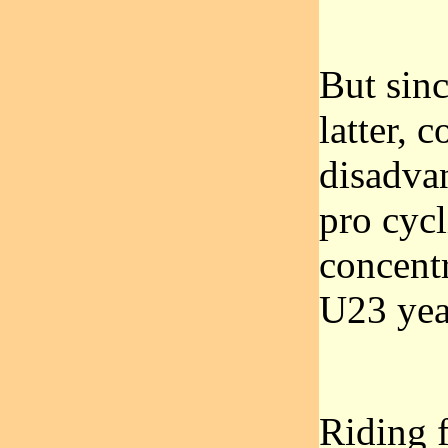
But sinc
latter, 
disadvan
pro cycl
concentr
U23 yea
Riding f