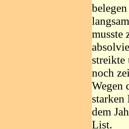
belegen
langsam 
musste 
absolvie
streikt
noch ze
Wegen d
starken 
dem Jah
List.