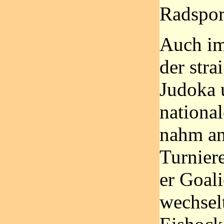
Radspor
Auch im
der stra
Judoka 
nationa
nahm an
Turniere
er Goal
wechselt