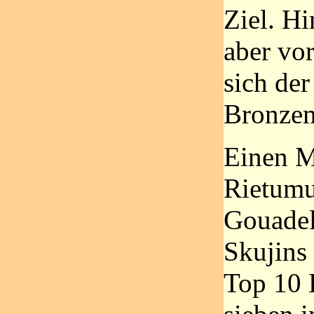
Ziel. Hi
aber vo
sich der
Bronzem
Einen M
Rietumu
Gouadel
Skujins
Top 10 