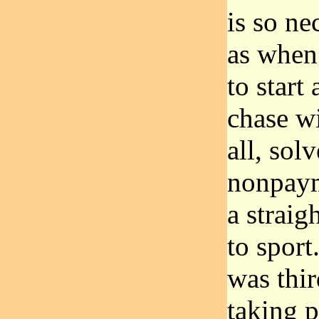
is so ne
as when
to start
chase w
all, sol
nonpaym
a straig
to sport
was thir
taking p