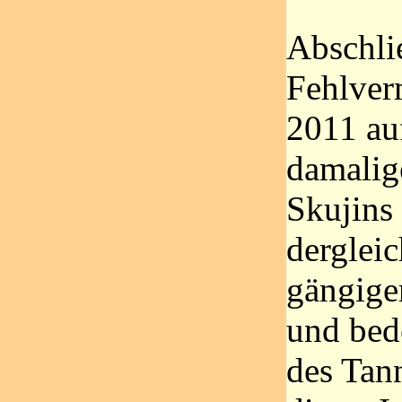
Abschli
Fehlver
2011 au
damalig
Skujins 
dergleic
gängige
und bed
des Tan