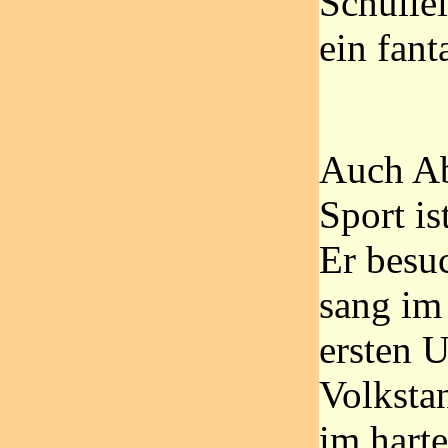
Schullei
ein fant
Auch Ab
Sport is
Er besu
sang im
ersten U
Volkstan
im harte