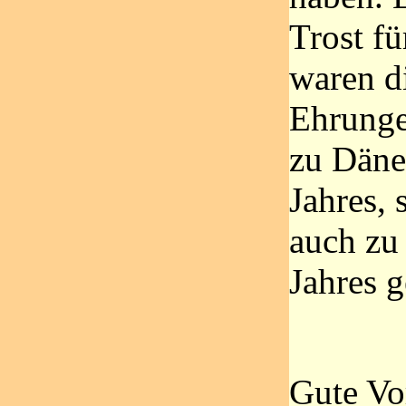
Trost f
waren d
Ehrunge
zu Däne
Jahres,
auch zu
Jahres 
Gute Vo