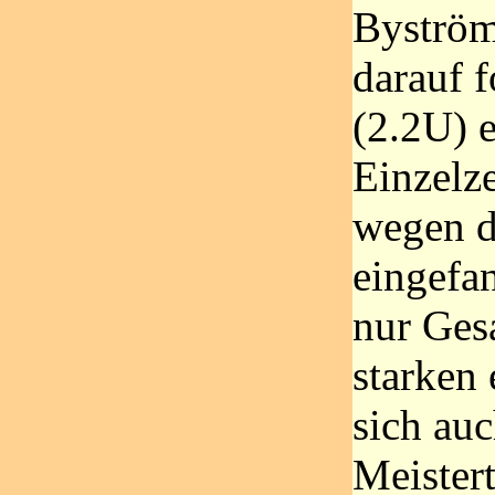
Byström
darauf 
(2.2U) e
Einzelze
wegen d
eingefa
nur Ges
starken 
sich auc
Meistert