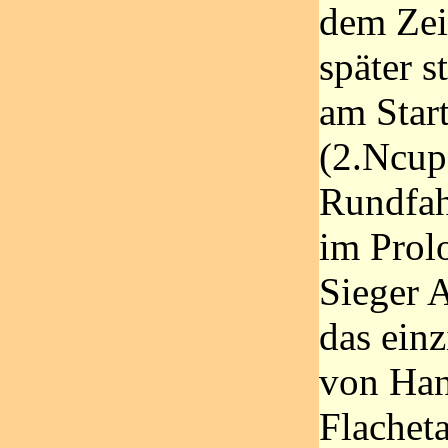
dem Zei
später s
am Start
(2.Ncup)
Rundfah
im Prol
Sieger 
das einz
von Han
Flachet