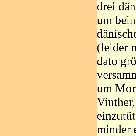
drei dän
um beim
dänisch
(leider 
dato gr
versamm
um Mor
Vinther
einzutü
minder e