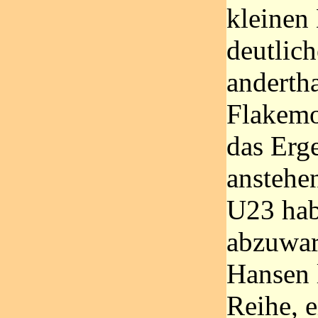
kleinen
deutlic
anderth
Flakemo
das Erg
anstehe
U23 hab
abzuwar
Hansen 
Reihe, 