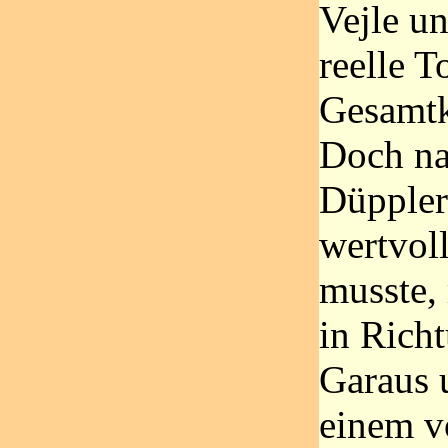
Vejle u
reelle 
Gesamtk
Doch na
Düppler
wertvoll
musste,
in Rich
Garaus 
einem v