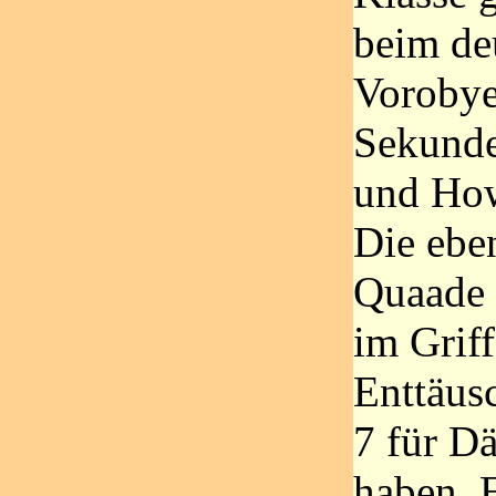
beim de
Vorobye
Sekunde
und How
Die eben
Quaade 
im Griff
Enttäus
7 für D
haben. 