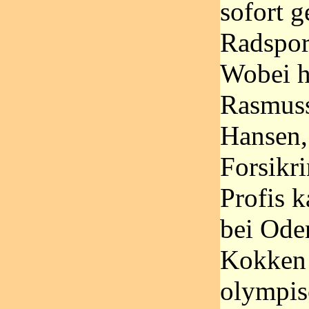
sofort 
Radspor
Wobei h
Rasmuss
Hansen,
Forsikr
Profis k
bei Ode
Kokken 
olympis