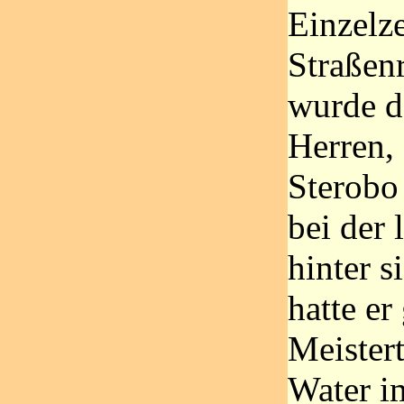
Einzelz
Straßen
wurde d
Herren, 
Sterobo
bei der 
hinter 
hatte er
Meistert
Water i