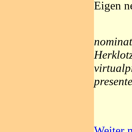
Eigen n
nominat
Herklotz
virtual
presente
Weiter m