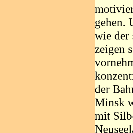
motivier
gehen. 
wie der 
zeigen s
vornehm
konzentr
der Bah
Minsk w
mit Sil
Neuseel