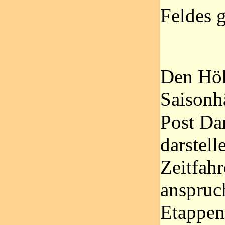
Feldes 
Den Höh
Saisonhä
Post Da
darstell
Zeitfah
anspruc
Etappen