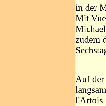
in der 
Mit Vue
Michael
zudem d
Sechsta
Auf der
langsam
l'Artois