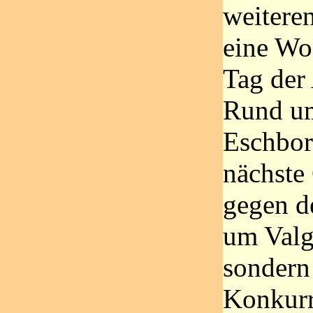
weitere
eine Wo
Tag der
Rund um
Eschbor
nächste
gegen d
um Valg
sondern
Konkurr