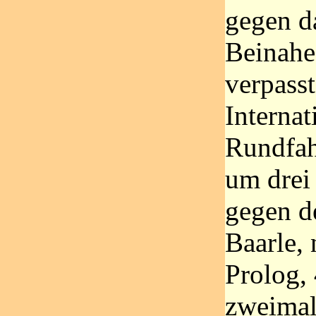
gegen da
Beinahe
verpasst
Interna
Rundfah
um drei
gegen d
Baarle,
Prolog, 
zweimal 