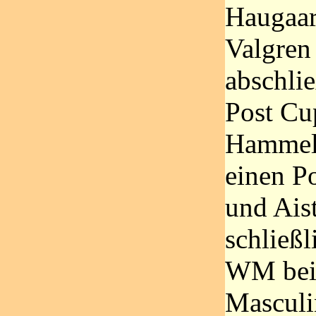
Haugaar
Valgren
abschli
Post Cu
Hammel 
einen Po
und Aist
schließl
WM bei
Masculin