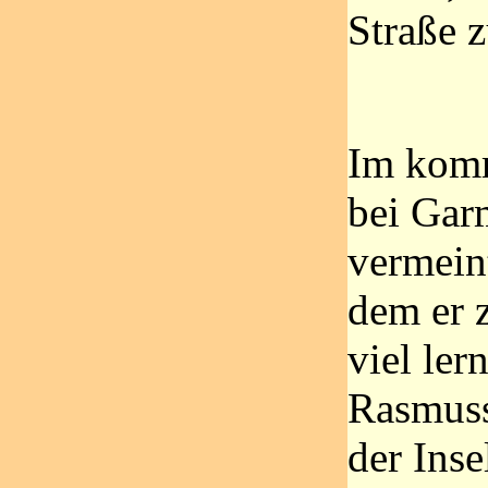
Straße 
Im komm
bei Gar
vermein
dem er z
viel ler
Rasmuss
der Inse