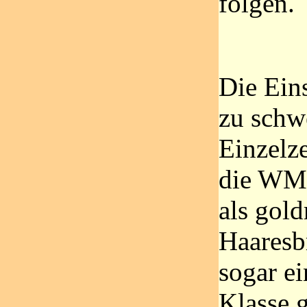
folgen.
Die Ein
zu schw
Einzelze
die WM 
als gol
Haaresbr
sogar e
Klasse 