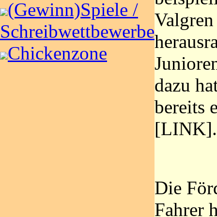
(Gewinn)Spiele /
Valgren 
Schreibwettbewerbe
herausr
Chickenzone
Juniore
dazu hat
bereits 
[LINK].
Die För
Fahrer h