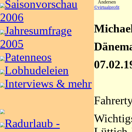
Saisonvorschau
Andersen
©virtualprofit
2006
Michael
Jahresumfrage
2005
Dänem
Patenneos
07.02.1
Lobhudeleien
Interviews & mehr
Fahrert
Wichtigs
Radurlaub -
Lüttich