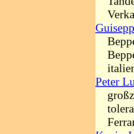
Tand
Verka
Guisepp
Beppe
Beppe
itali
Peter L
großz
toler
Ferra