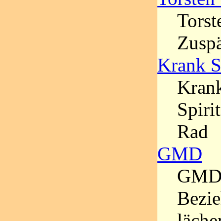
Torst
Zusp
Krank S
Krank
Spiri
Rad
GMD
GMD
Bezie
läche