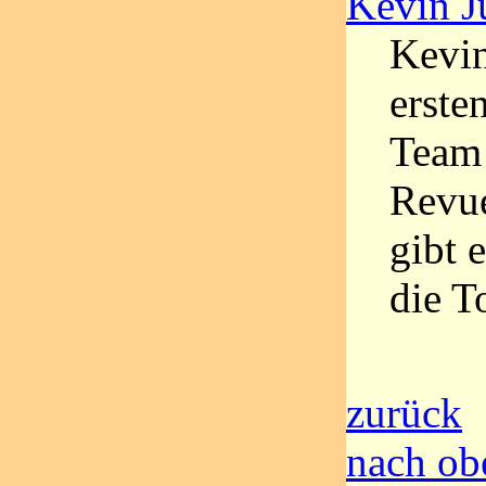
Kevin J
Kevin
erste
Team 
Revue
gibt 
die T
zurück
nach ob