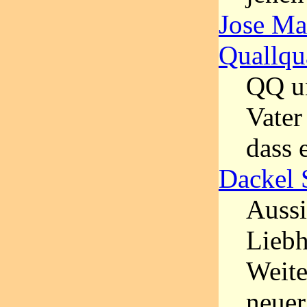
Jose Ma
Quallqu
QQ u
Vater
dass 
Dackel 
Aussi
Liebh
Weite
neuer