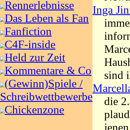
Rennerlebnisse
Inga Ji
Das Leben als Fan
immer
Fanfiction
infor
C4F-inside
Marce
Held zur Zeit
Haus
Kommentare & Co
sind 
(Gewinn)Spiele /
Marcell
Schreibwettbewerbe
die 2
Chickenzone
plaud
jenen