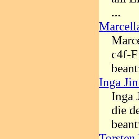
...
Marcell
Marce
c4f-F
beant
Inga Ji
Inga 
die d
beant
Torsten 