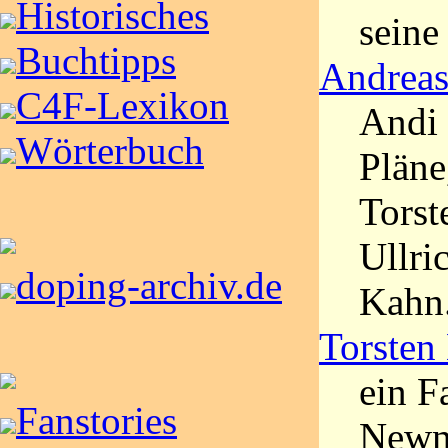
Historisches
seine
Buchtipps
Andreas
C4F-Lexikon
Andi 
Wörterbuch
Pläne
Torst
Ullri
doping-archiv.de
Kahn.
Torste
ein F
Fanstories
Newm