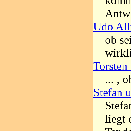
kommt
Antw
Udo All
ob se
wirkl
Torste
... ,
Stefan u
Stefa
liegt