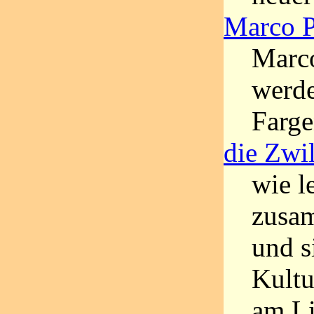
Marco 
Marc
werde
Farge
die Zwi
wie l
zusam
und s
Kultu
am Li