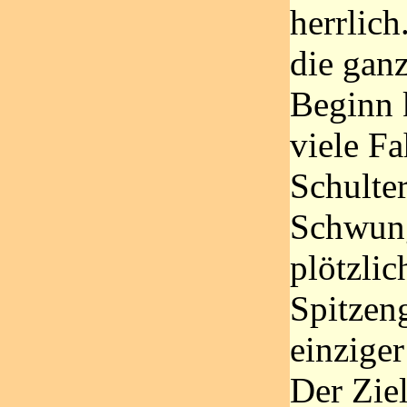
herrlich
die gan
Beginn 
viele Fa
Schulter
Schwun
plötzlic
Spitzen
einzige
Der Zie