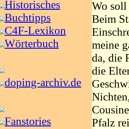
Historisches
Wo soll
Buchtipps
Beim Sta
C4F-Lexikon
Einschre
Wörterbuch
meine g
da, die 
die Elte
doping-archiv.de
Geschwi
Nichten
Cousine
Fanstories
Pfalz re