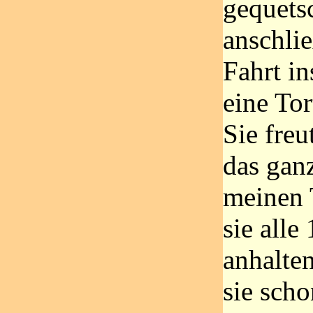
gequets
anschli
Fahrt i
eine Tor
Sie freu
das gan
meinen 
sie alle
anhalte
sie sch