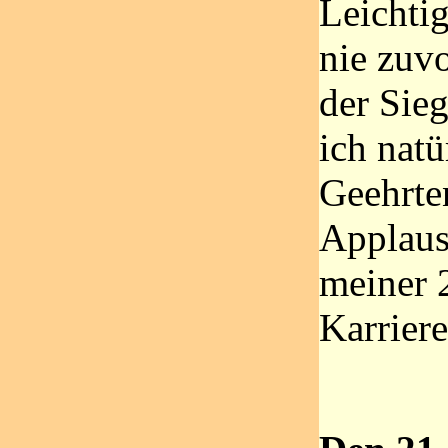
Leichtig
nie zuvo
der Sie
ich natü
Geehrte
Applaus
meiner 
Karriere