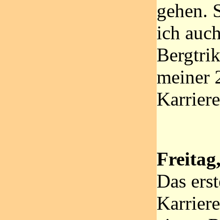
gehen. 
ich auc
Bergtrik
meiner 
Karriere
Freitag
Das ers
Karriere