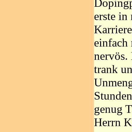
Dopingp
erste in
Karriere
einfach 
nervös. 
trank u
Unmeng
Stunden
genug T
Herrn K