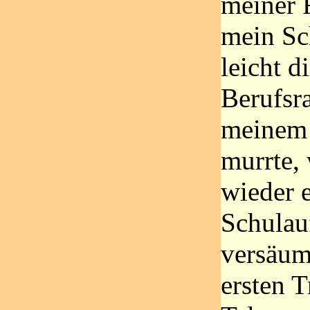
meiner 
mein Sch
leicht d
Berufsra
meinem 
murrte,
wieder 
Schulau
versäum
ersten T