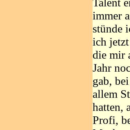
Talent 
immer a
stünde i
ich jetz
die mir 
Jahr no
gab, bei
allem St
hatten, a
Profi, b