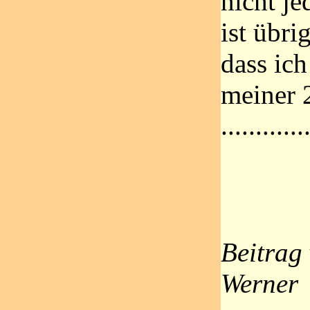
nicht je
ist übri
dass ich
meiner 
............
Beitrag
Werner