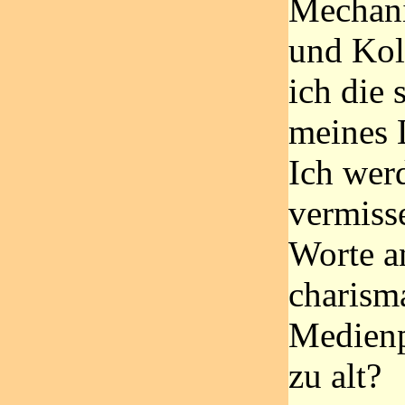
Mechani
und Kol
ich die 
meines 
Ich werd
vermiss
Worte a
charism
Medienpr
zu alt?