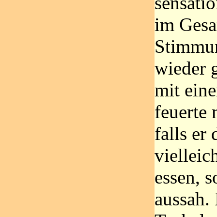
sensati
im Gesa
Stimmun
wieder g
mit ein
feuerte 
falls er 
vielleic
essen, s
aussah.