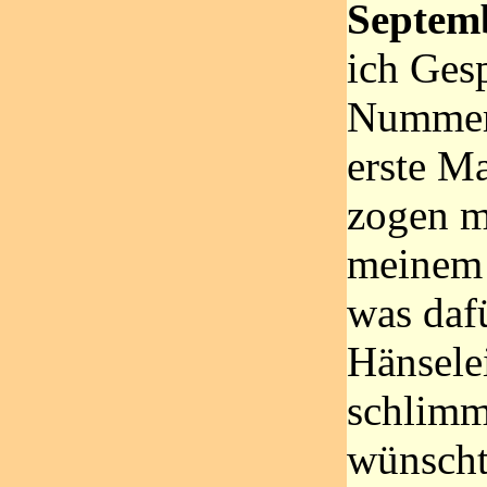
Septem
ich Ges
Nummer 
erste Ma
zogen m
meinem V
was daf
Hänselei
schlimm
wünscht