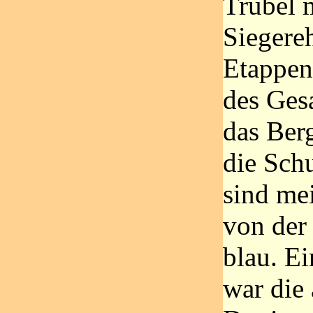
Trubel m
Siegere
Etappens
des Ges
das Berg
die Schu
sind me
von der
blau. Ei
war die