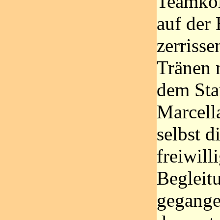
Teamkol
auf der
zerrisse
Tränen 
dem Star
Marcella
selbst d
freiwill
Begleitu
gegange