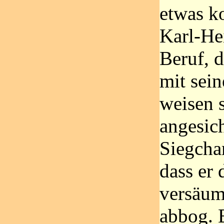
etwas k
Karl-Hei
Beruf, 
mit sei
weisen s
angesic
Siegcha
dass er 
versäum
abbog. 