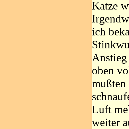
Katze wä
Irgendwa
ich bek
Stinkwut
Anstieg
oben vol
mußten 
schnaufe
Luft meh
weiter a