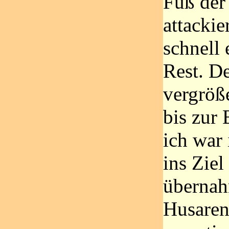
Fuß der
attackie
schnell
Rest. D
vergröße
bis zur
ich war 
ins Ziel
übernah
Husaren