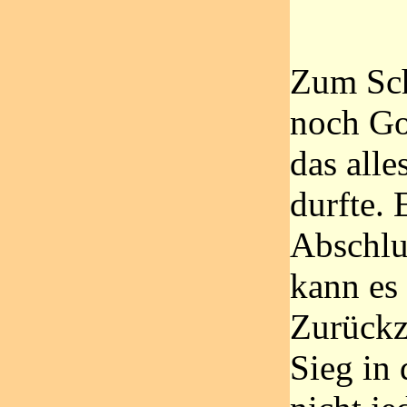
Zum Sch
noch Go
das alle
durfte.
Abschlu
kann es 
Zurückz
Sieg in 