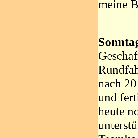
meine B
Sonntag
Geschaff
Rundfah
nach 20 
und fert
heute n
unterst