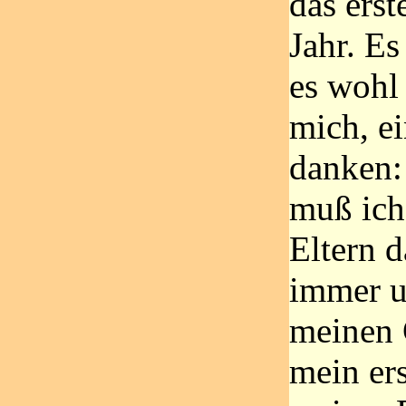
das erst
Jahr. Es 
es wohl 
mich, e
danken: 
muß ich
Eltern 
immer u
meinen 
mein er