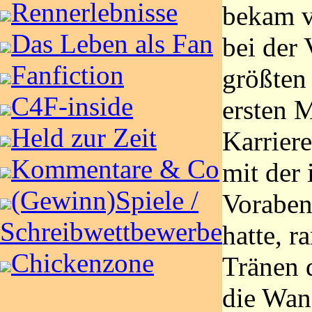
Rennerlebnisse
bekam v
Das Leben als Fan
bei der 
Fanfiction
größten
C4F-inside
ersten 
Held zur Zeit
Karriere
Kommentare & Co
mit der
(Gewinn)Spiele /
Voraben
Schreibwettbewerbe
hatte, r
Chickenzone
Tränen 
die Wan