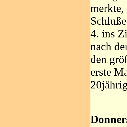
merkte, 
Schluße
4. ins Z
nach de
den größ
erste Ma
20jährig
Donners