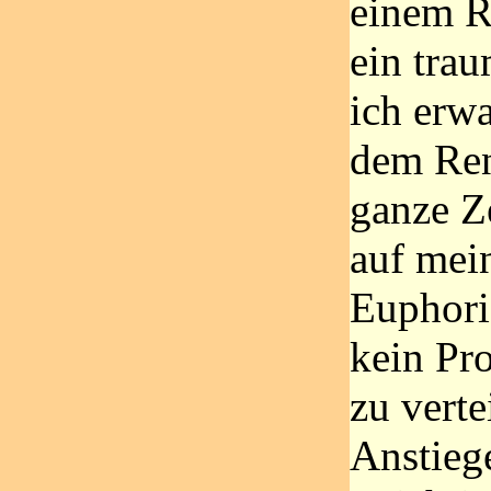
einem R
ein trau
ich erw
dem Ren
ganze Z
auf mei
Euphori
kein Pr
zu verte
Anstiege