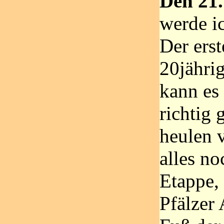
Den 21
werde ic
Der erst
20jährig
kann es
richtig 
heulen 
alles no
Etappe,
Pfälzer