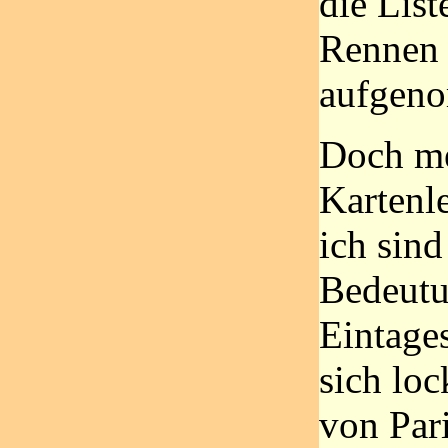
die List
Rennen
aufgen
Doch m
Kartenl
ich sind
Bedeutu
Eintages
sich loc
von Par