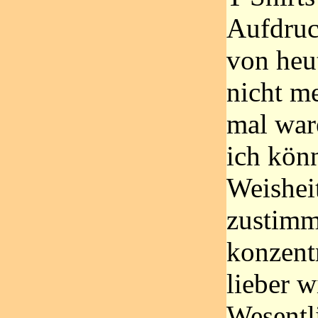
Aufdruc
von heu
nicht me
mal war
ich kön
Weishei
zustimm
konzent
lieber w
Wesentl