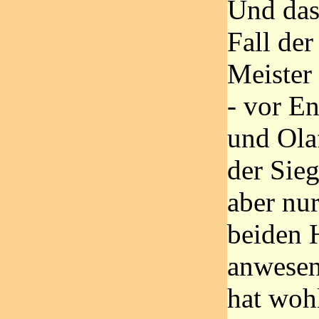
Und das 
Fall der
Meister
- vor En
und Ola
der Sie
aber nur
beiden 
anwesen
hat woh