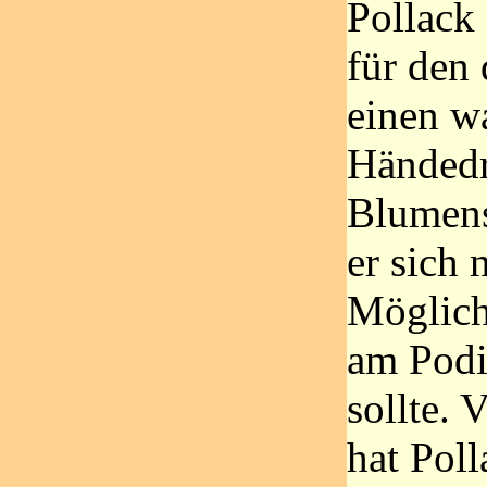
Pollack 
für den 
einen w
Händedr
Blumens
er sich 
Möglich
am Pod
sollte. V
hat Poll