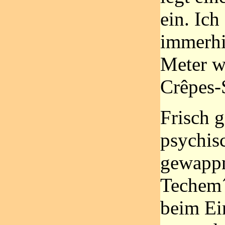
ein. Ich
immerhi
Meter w
Crêpes-
Frisch g
psychis
gewappn
Techem´
beim Ei