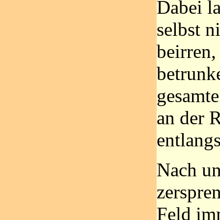
Dabei la
selbst n
beirren,
betrunk
gesamte
an der 
entlang
Nach un
zerspren
Feld im