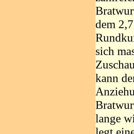
Bratwur
dem 2,7
Rundku
sich ma
Zuschau
kann de
Anziehu
Bratwur
lange w
legt ei