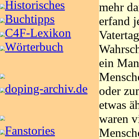
Historisches
mehr da
Buchtipps
erfand 
C4F-Lexikon
Vatertag
Wörterbuch
Wahrsch
ein Man
Mensche
doping-archiv.de
oder zu
etwas äh
waren v
Fanstories
Mensch