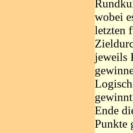
Rundkur
wobei e
letzten 
Zieldur
jeweils
gewinne
Logisch
gewinnt
Ende di
Punkte 