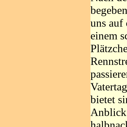
begeben
uns auf
einem s
Plätzch
Rennstr
passier
Vatertag
bietet s
Anblick
halbnac