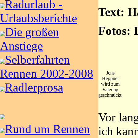
Radurlaub -
Text: 
Urlaubsberichte
Fotos:
Die großen
Anstiege
Selberfahrten
Rennen 2002-2008
Jens
Heppner
Radlerprosa
wird zum
Vatertag
geschmückt.
Vor lang
Rund um Rennen
ich kan