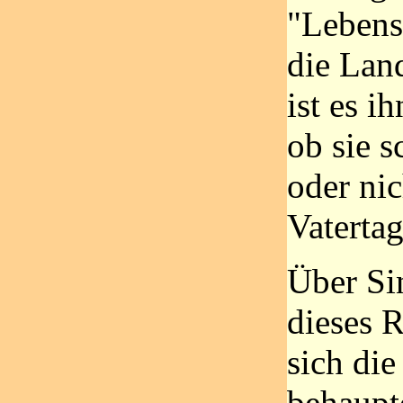
"Lebens
die Lan
ist es i
ob sie s
oder ni
Vatertag
Über Si
dieses R
sich die
behaupt