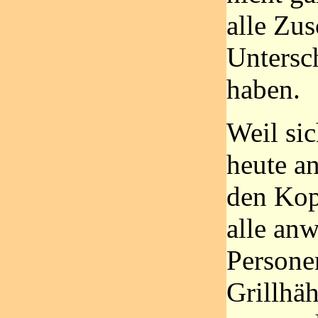
alle Zu
Untersc
haben.
Weil si
heute a
den Kopf
alle an
Persone
Grillhä