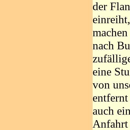
der Fla
einreiht
machen 
nach Bu
zufällig
eine St
von uns
entfernt
auch ei
Anfahrt 