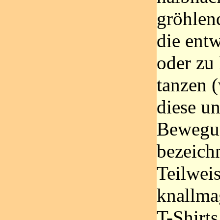
gröhlen
die ent
oder zu
tanzen 
diese u
Bewegu
bezeich
Teilweis
knallma
T-Shirt