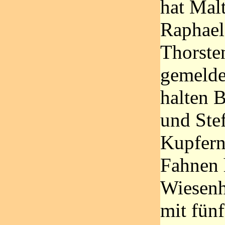
hat Mal
Raphael
Thorste
gemelde
halten 
und Ste
Kupfern
Fahnen 
Wiesenho
mit fün