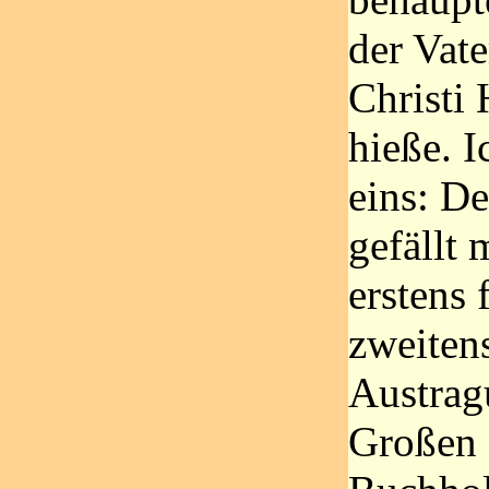
der Vate
Christi
hieße. I
eins: De
gefällt 
erstens 
zweiten
Austrag
Großen 