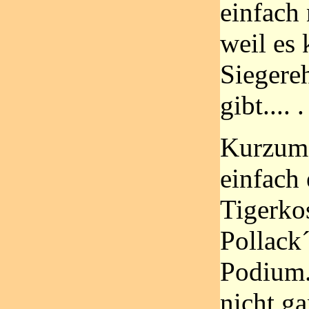
einfach 
weil es 
Siegere
gibt.... .
Kurzum s
einfach
Tigerko
Pollack
Podium.
nicht ga