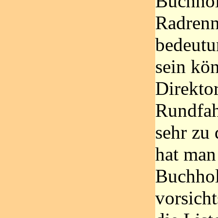
Buchholz
Radrenn
bedeutu
sein kö
Direkto
Rundfah
sehr zu 
hat man
Buchhol
vorsicht