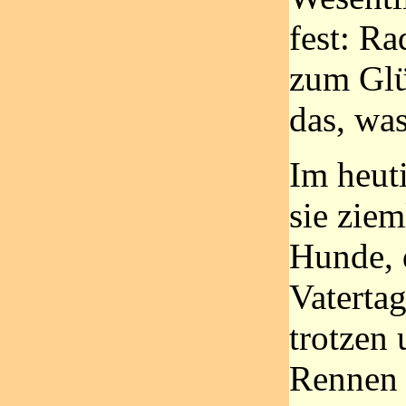
fest: Ra
zum Gl
das, was
Im heuti
sie ziem
Hunde, 
Vaterta
trotzen 
Rennen 