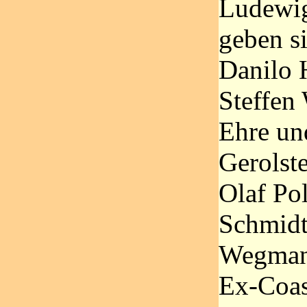
Ludewig
geben s
Danilo
Steffen
Ehre un
Gerolste
Olaf Pol
Schmidt
Wegmann
Ex-Coas