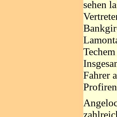
sehen la
Vertrete
Bankgiro
Lamonta
Techem 
Insgesa
Fahrer a
Profire
Angeloc
zahlrei