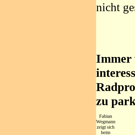
nicht ge
Immer 
interes
Radpro
zu par
Fabian
Wegmann
zeigt sich
beim