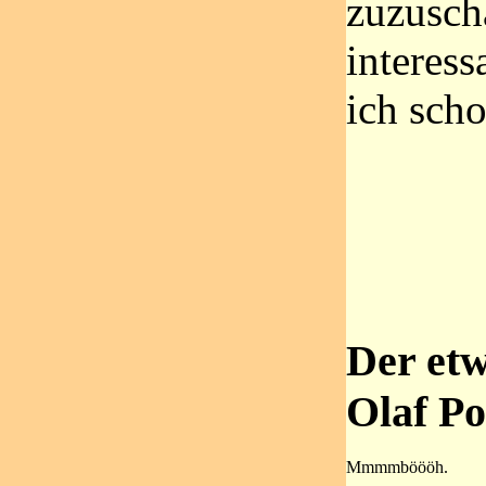
zuzusch
interess
ich sch
Der et
Olaf Po
Mmmmböööh.