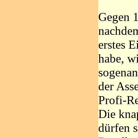
Gegen 1
nachdem
erstes E
habe, w
sogenan
der Asse
Profi-Re
Die kna
dürfen 