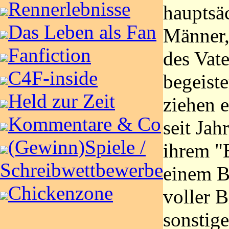
Rennerlebnisse
hauptsä
Das Leben als Fan
Männer,
Fanfiction
des Vate
C4F-inside
begeiste
Held zur Zeit
ziehen 
Kommentare & Co
seit Jah
(Gewinn)Spiele /
ihrem "
Schreibwettbewerbe
einem B
Chickenzone
voller B
sonstig