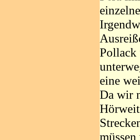
einzeln
Irgendwo
Ausreiß
Pollack
unterwe
eine we
Da wir n
Hörweit
Strecken
müssen 