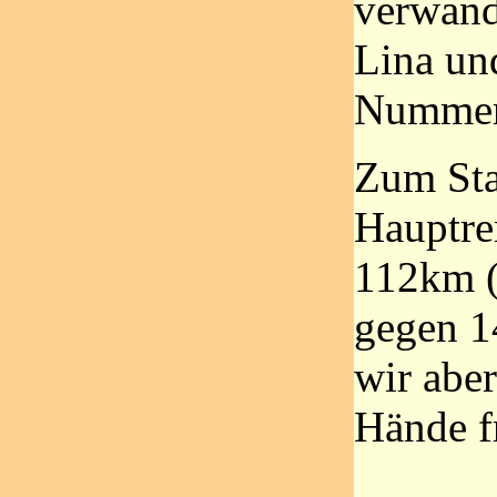
verwand
Lina un
Nummer
Zum Sta
Hauptre
112km 
gegen 1
wir abe
Hände fr