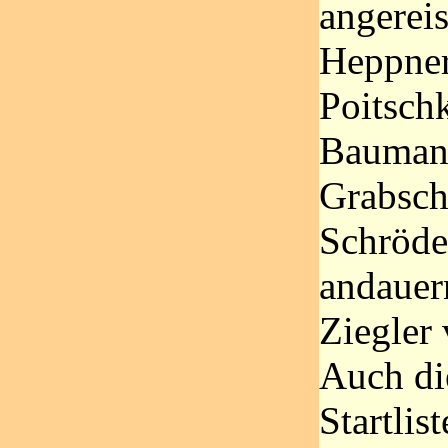
angereis
Heppner
Poitschk
Baumann
Grabsch
Schröde
andauer
Ziegler 
Auch die
Startlis